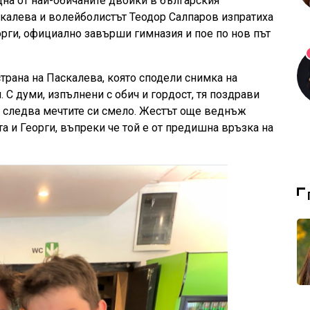
на от най-обичаните двойки в българския
калева и волейболистът Теодор Салпаров изпратиха
еорги, официално завърши гимназия и пое по нов път
страна на Паскалева, която сподели снимка на
С думи, изпълнени с обич и гордост, тя поздрави
а следва мечтите си смело. Жестът още веднъж
 и Георги, въпреки че той е от предишна връзка на