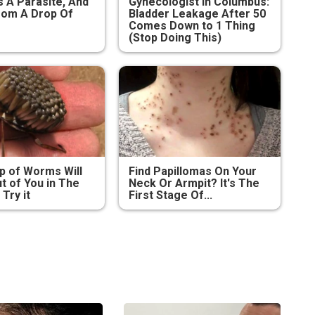
s A Parasite, And
Gynecologist in Columbus:
From A Drop Of
Bladder Leakage After 50
Comes Down to 1 Thing
(Stop Doing This)
 of Worms Will
Find Papillomas On Your
 of You in The
Neck Or Armpit? It's The
Try it
First Stage Of...