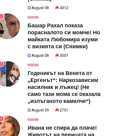
August 08
4312
2
КЛЮКИ
Башар Рахал показа
порасналото си момче! Но
майката Любомира изуми
с визията си (Снимки)
August 08
3507
3
КЛЮКИ
Годеникът на Венета от
„Ергенът“: Наркозависим
насилник и лъжец! (Не
само тази мома се оказала
„излъганото камилче“)
August 09
2751
4
КЛЮКИ
Ивана не спира да плаче!
Животът на певицата на