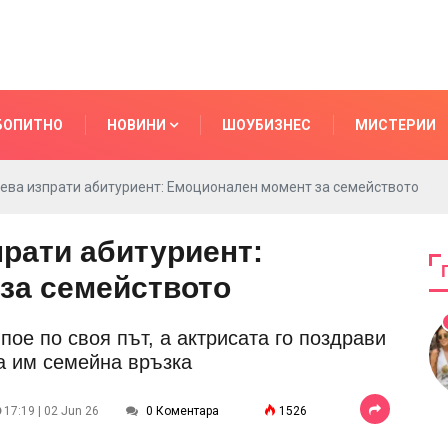
БОПИТНО
НОВИНИ
ШОУБИЗНЕС
МИСТЕРИИ
ева изпрати абитуриент: Емоционален момент за семейството
рати абитуриент:
за семейството
ое по своя път, а актрисата го поздрави
та им семейна връзка
17:19 | 02 Jun 26
0 Коментара
1526