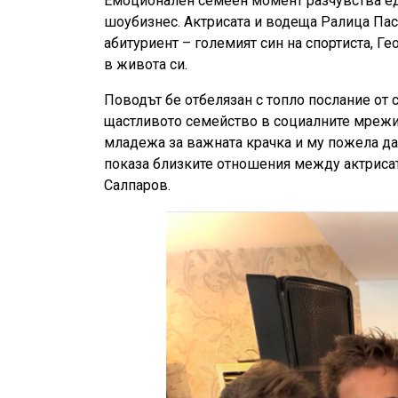
Емоционален семеен момент разчувства ед
шоубизнес. Актрисата и водеща Ралица Пас
абитуриент – големият син на спортиста, Г
в живота си.
Поводът бе отбелязан с топло послание от 
щастливото семейство в социалните мрежи. 
младежа за важната крачка и му пожела д
показа близките отношения между актрисата
Салпаров.