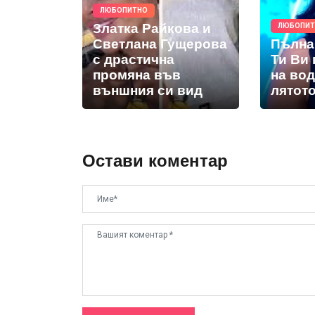
ЛЮБОПИТНО
Златка Райкова и
ЛЮБОПИ
Светлана Гущерова
Пълна
с драстична
Ти Ви
промяна във
на во
външния си вид
лятот
Остави коментар