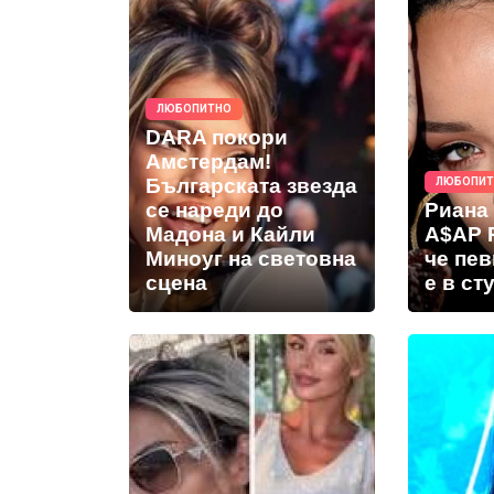
ЛЮБОПИТНО
DARA покори
Амстердам!
Българската звезда
ЛЮБОПИ
се нареди до
Риана
Мадона и Кайли
A$AP 
Миноуг на световна
че пе
сцена
е в ст