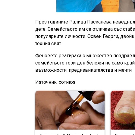
През годините Ралица Паскалева неведнъж
дете. Семейството им се отличава със ста
популярните личности. Освен Георги, двойк
техния свят.
Феновете реагираха с множество поздравле
семейството този ден бележи не само край н
възможности, предизвикателства и мечти.
Източник: хотнюз