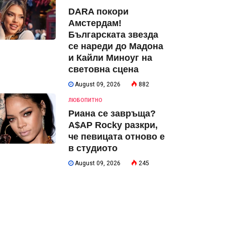
DARA покори
Амстердам!
Българската звезда
се нареди до Мадона
и Кайли Миноуг на
световна сцена
August 09, 2026
882
ЛЮБОПИТНО
Риана се завръща?
A$AP Rocky разкри,
че певицата отново е
в студиото
August 09, 2026
245