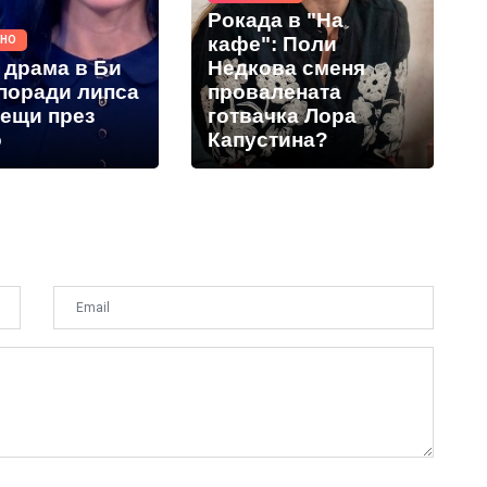
Рокада в "На
кафе": Поли
ТНО
 драма в Би
Недкова сменя
 поради липса
провалената
дещи през
готвачка Лора
о
Капустина?