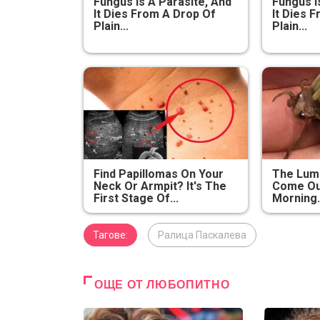
Fungus Is A Parasite, And
Fungus I
It Dies From A Drop Of
It Dies 
Plain...
Plain...
Find Papillomas On Your
The Lump
Neck Or Armpit? It's The
Come Out
First Stage Of...
Morning. 
Тагове:
Ралица Паскалева
ОЩЕ ОТ ЛЮБОПИТНО