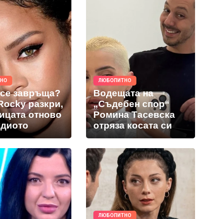
ТНО
ЛЮБОПИТНО
 се завръща?
Водещата на
Rocky разкри,
„Съдебен спор“
вицата отново
Ромина Тасевска
удиото
отряза косата си
ЛЮБОПИТНО