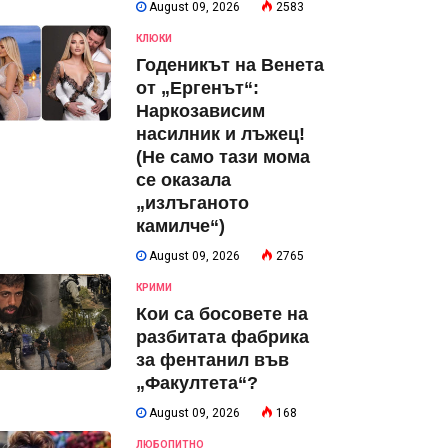
August 09, 2026
2583
КЛЮКИ
Годеникът на Венета
от „Ергенът“:
Наркозависим
насилник и лъжец!
(Не само тази мома
се оказала
„излъганото
камилче“)
August 09, 2026
2765
КРИМИ
Кои са босовете на
разбитата фабрика
за фентанил във
„Факултета“?
August 09, 2026
168
ЛЮБОПИТНО