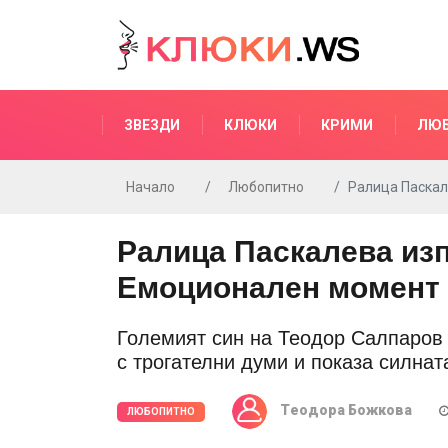
ЗВЕЗДИ
КЛЮКИ
КРИМИ
ЛЮ
Начало
Любопитно
Ралица Паскал
Ралица Паскалева изп
Емоционален момент 
Големият син на Теодор Салпаров п
с трогателни думи и показа силна
Tеодора Божкова
ЛЮБОПИТНО