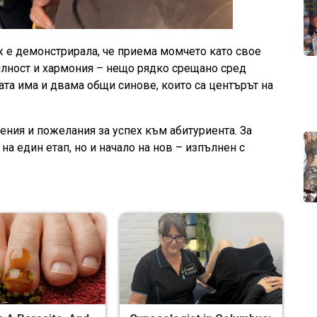
 е демонстрирала, че приема момчето като свое
билност и хармония – нещо рядко срещано сред
ата има и двама общи синове, които са центърът на
ния и пожелания за успех към абитуриента. За
а един етап, но и начало на нов – изпълнен с