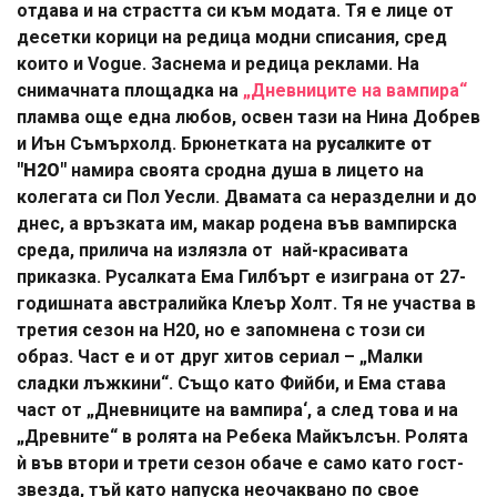
отдава и на страстта си към модата. Тя е лице от
десетки корици на редица модни списания, сред
които и Vogue. Заснема и редица реклами. На
снимачната площадка на
„Дневниците на вампира“
пламва още една любов, освен тази на Нина Добрев
и Иън Съмърхолд. Брюнетката на
русалките от
"H2O"
намира своята сродна душа в лицето на
колегата си Пол Уесли. Двамата са неразделни и до
днес, а връзката им, макар родена във вампирска
среда, прилича на излязла от най-красивата
приказка. Русалката Ема Гилбърт е изиграна от 27-
годишната австралийка Клеър Холт. Тя не участва в
третия сезон на H20, но е запомнена с този си
образ. Част е и от друг хитов сериал – „Малки
сладки лъжкини“. Също като Фийби, и Ема става
част от „Дневниците на вампира‘, а след това и на
„Древните“ в ролята на Ребека Майкълсън. Ролята
ѝ във втори и трети сезон обаче е само като гост-
звезда, тъй като напуска неочаквано по свое