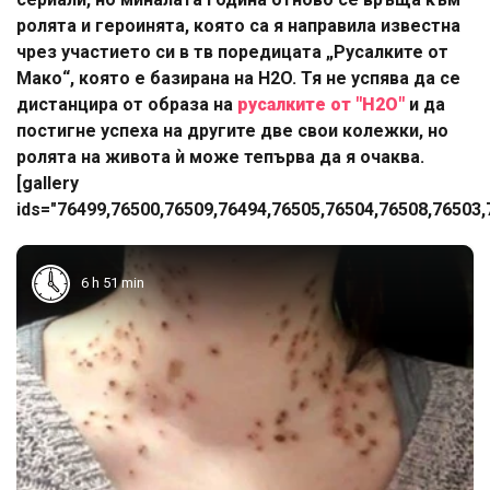
ролята и героинята, която са я направила известна
чрез участието си в тв поредицата „Русалките от
Мако“, която е базирана на H2O. Тя не успява да се
дистанцира от образа на
русалките от "H2O"
и да
постигне успеха на другите две свои колежки, но
ролята на живота ѝ може тепърва да я очаква.
[gallery
ids="76499,76500,76509,76494,76505,76504,76508,76503,
6 h 51 min