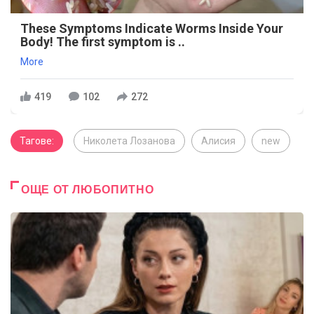
These Symptoms Indicate Worms Inside Your
Body! The first symptom is ..
More
419
102
272
Тагове:
Николета Лозанова
Алисия
new
ОЩЕ ОТ ЛЮБОПИТНО