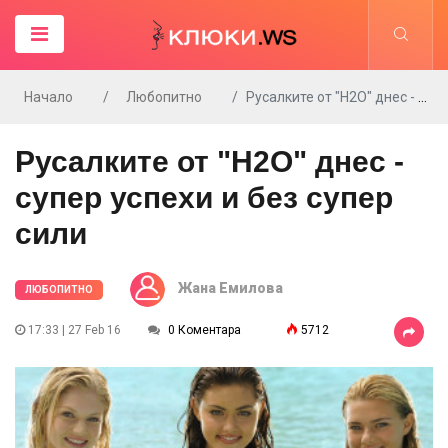
Начало
Любопитно
Русалките от "H2O" днес - супер успехи и без супер сили
Русалките от "H2O" днес -
супер успехи и без супер
сили
Жана Емилова
ЛЮБОПИТНО
17:33 | 27 Feb 16
0 Коментара
5712