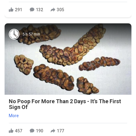
291
132
305
5 h 57 min
No Poop For More Than 2 Days - It's The First
Sign Of
More
457
190
177