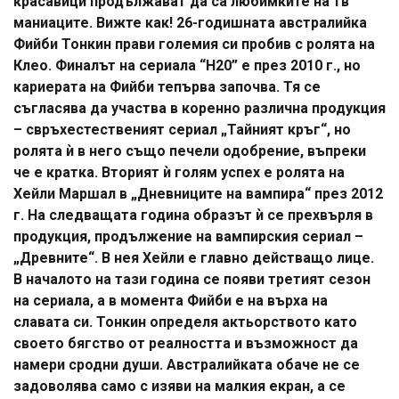
красавици продължават да са любимките на тв
маниаците. Вижте как! 26-годишната австралийка
Фийби Тонкин прави големия си пробив с ролята на
Клео. Финалът на сериала “H20” е през 2010 г., но
кариерата на Фийби тепърва започва. Тя се
съгласява да участва в коренно различна продукция
– свръхестественият сериал „Тайният кръг“, но
ролята ѝ в него също печели одобрение, въпреки
че е кратка. Вторият ѝ голям успех е ролята на
Хейли Маршал в „Дневниците на вампира“ през 2012
г. На следващата година образът ѝ се прехвърля в
продукция, продължение на вампирския сериал –
„Древните“. В нея Хейли е главно действащо лице.
В началото на тази година се появи третият сезон
на сериала, а в момента Фийби е на върха на
славата си. Тонкин определя актьорството като
своето бягство от реалността и възможност да
намери сродни души. Австралийката обаче не се
задоволява само с изяви на малкия екран, а се