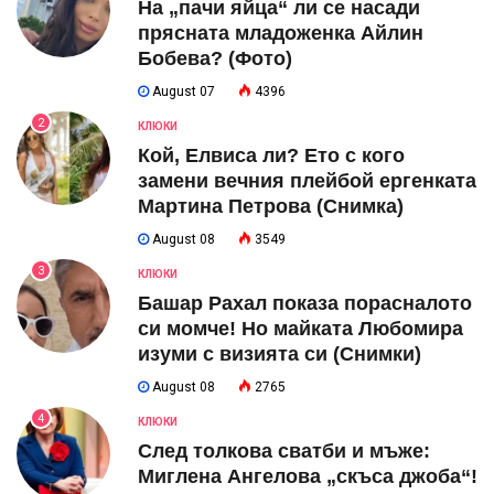
На „пачи яйца“ ли се насади
прясната младоженка Айлин
Бобева? (Фото)
August 07
4396
2
КЛЮКИ
Кой, Елвиса ли? Ето с кого
замени вечния плейбой ергенката
Мартина Петрова (Снимка)
August 08
3549
3
КЛЮКИ
Башар Рахал показа порасналото
си момче! Но майката Любомира
изуми с визията си (Снимки)
August 08
2765
4
КЛЮКИ
След толкова сватби и мъже:
Миглена Ангелова „скъса джоба“!