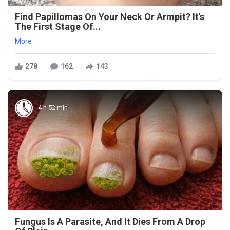
Find Papillomas On Your Neck Or Armpit? It's
The First Stage Of...
More
278
162
143
4 h 52 min
Fungus Is A Parasite, And It Dies From A Drop