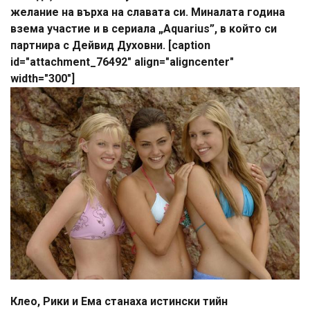
желание на върха на славата си. Миналата година
взема участие и в сериала „Aquarius”, в който си
партнира с Дейвид Духовни. [caption
id="attachment_76492" align="aligncenter"
width="300"]
Клео, Рики и Ема станаха истински тийн