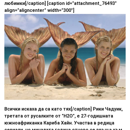
любимки[/caption] [caption id="attachment_76493"
align="aligncenter" width="300"]
Всички искаха да са като тях[/caption] Рики Чадуик,
третата от русалките от "H2O", e 27-годишната
южноафриканка Кариба Хайн. Участва в редица
сериали, но миналата година отново се връща към