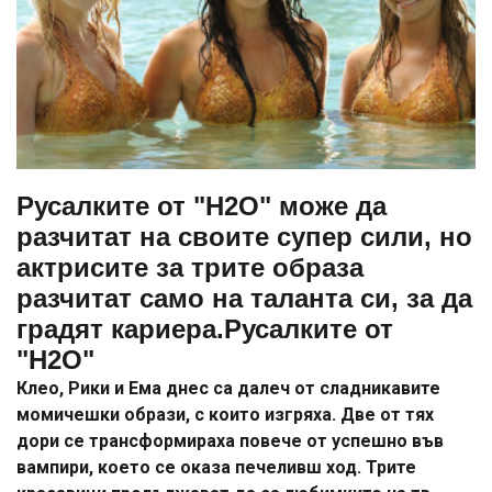
Русалките от "H2O" може да
разчитат на своите супер сили, но
актрисите за трите образа
разчитат само на таланта си, за да
градят кариера.
Русалките от
"H2O"
Клео, Рики и Ема днес са далеч от сладникавите
момичешки образи, с които изгряха. Две от тях
дори се трансформираха повече от успешно във
вампири, което се оказа печеливш ход. Трите