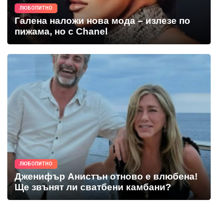
ЛЮБОПИТНО
Галена наложи нова мода – излезе по
пижама, но с Chanel
ЛЮБОПИТНО
Дженифър Анистън отново е влюбена!
Ще звънят ли сватбени камбани?