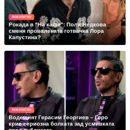
ЛЮБОПИТНО
Рокада в "На кафе": Поли Недкова
сменя провалената готвачка Лора
Капустина?
ЛЮБОПИТНО
Водещият Герасим Георгиев – Геро
крие сериозна болката зад усмивката