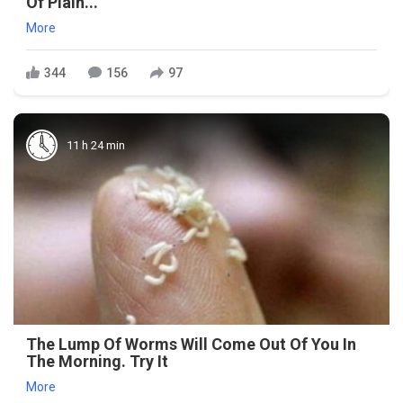
Of Plain...
More
344
156
97
11 h 24 min
The Lump Of Worms Will Come Out Of You In
The Morning. Try It
More