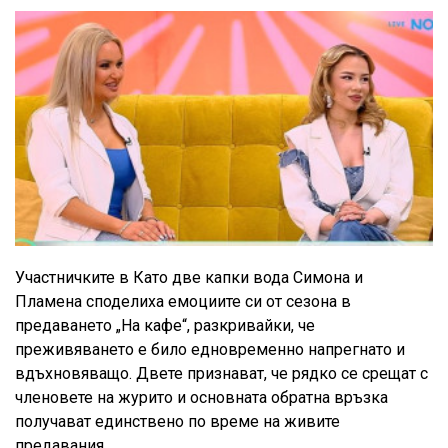
Участничките в Като две капки вода Симона и
Пламена споделиха емоциите си от сезона в
предаването „На кафе“, разкривайки, че
преживяването е било едновременно напрегнато и
вдъхновяващо. Двете признават, че рядко се срещат с
членовете на журито и основната обратна връзка
получават единствено по време на живите
предавания.