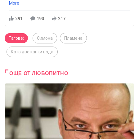
More
291
190
217
Тагове:
Симона
Пламена
Като две капки вода
ОЩЕ ОТ ЛЮБОПИТНО