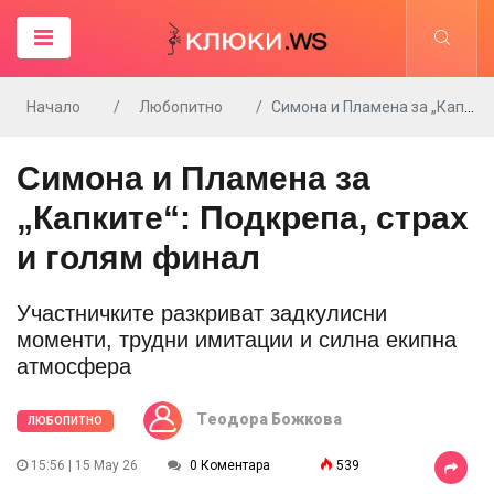
Начало
Любопитно
Симона и Пламена за „Капките“: Подкрепа, страх и голям финал
Симона и Пламена за
„Капките“: Подкрепа, страх
и голям финал
Участничките разкриват задкулисни
моменти, трудни имитации и силна екипна
атмосфера
Tеодора Божкова
ЛЮБОПИТНО
15:56 | 15 May 26
0 Коментара
539