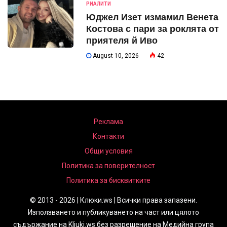
РИАЛИТИ
Юджел Изет измамил Венета
Костова с пари за роклята от
приятеля й Иво
August 10, 2026
42
Реклама
Контакти
Общи условия
Политика за поверителност
Политика за бисквитките
© 2013 - 2026 | Клюки.ws | Всички права запазени.
Използването и публикуването на част или цялото
съдържание на Kliuki.ws без разрешение на Медийна група