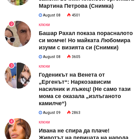
Мартина Петрова (Снимка)
August 08
4501
2
КЛЮКИ
Башар Рахал показа порасналото
си момче! Но майката Любомира
изуми с визията си (Снимки)
August 08
3605
3
КЛЮКИ
Годеникът на Венета от
„Ергенът“: Наркозависим
насилник и лъжец! (Не само тази
мома се оказала „излъганото
камилче“)
August 09
2863
4
КЛЮКИ
Ивана не спира да плаче!
Животът на певицата на народа