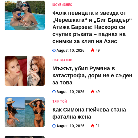
ШОУБИЗНЕС
Фолк певицата и звезда от
„Черешката“ и „Биг Брадър“
Атижа Барзев: Наскоро си
счупих ръката – паднах на
снимки за клип на Азис
August 10, 2026
49
СКАНДАЛНО
Мъжът, убил Румяна в
катастрофа, дори не е съден
за това
August 10, 2026
49
ТЯ И ТОЙ
Как Симона Пейчева стана
фатална жена
August 10, 2026
91