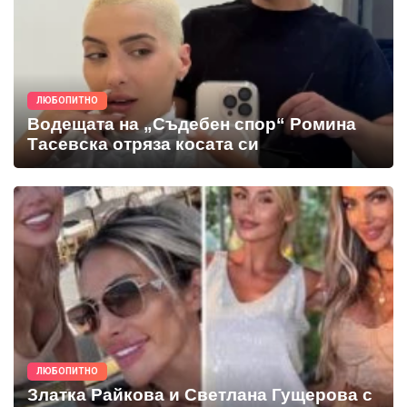
ЛЮБОПИТНО
Водещата на „Съдебен спор“ Ромина
Тасевска отряза косата си
ЛЮБОПИТНО
Златка Райкова и Светлана Гущерова с