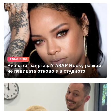
ЛЮБОПИТНО
Риана се завръща? A$AP Rocky разкри,
че певицата отново е в студиото