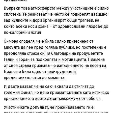
Въпреки това атмосферата между участниците е силно
сплотена. Те разказват, че често се подкрепят взаимно
зад кулисите и дори организират общи трапези, на
които всеки носи храна – от здравословни плодове до
по-калорични ястия.
Симона споделя, че е била силно притеснена от
мисълта да пее пред голяма публика, но постепенно е
преодоляла страха си. Тя благодари на продуцентите
Галин и Горан за подкрепата и мотивацията. Пламена
от своя страна признава, че изпълнението на песен на
Бионсе е било едно от най-трудните ѝ
предизвикателства до момента.
И двете казват, че не са очаквали да стигнат до
големия финал, но вече приемат сцената като истинско
приключение, в което дават максимума от себе си.
Участничките допълват, че преживяването ги е