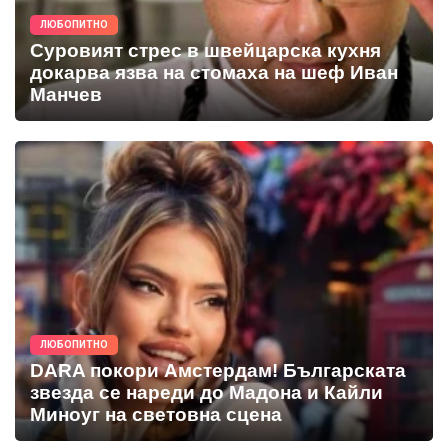
ЛЮБОПИТНО
Суровият стрес в швейцарска кухня
докарва язва на стомаха на шеф Иван
Манчев
ЛЮБОПИТНО
DARA покори Амстердам! Българската
звезда се нареди до Мадона и Кайли
Миноуг на световна сцена