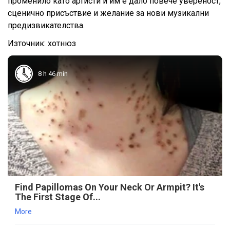
променило като артисти и им е дало повече увереност,
сценично присъствие и желание за нови музикални
предизвикателства.
Източник: хотнюз
8 h 46 min
Find Papillomas On Your Neck Or Armpit? It's
The First Stage Of...
More