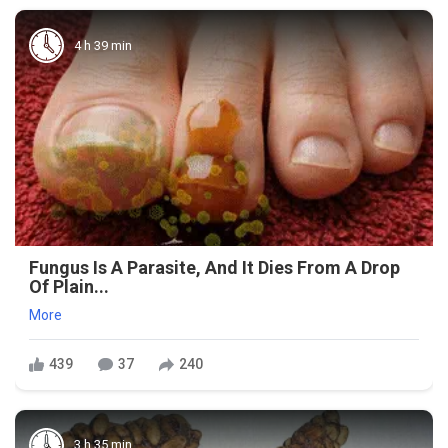
4 h 39 min
Fungus Is A Parasite, And It Dies From A Drop
Of Plain...
More
439
37
240
3 h 35 min