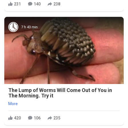
231
140
238
7 h 43 min
The Lump of Worms Will Come Out of You in
The Morning. Try it
More
420
106
235