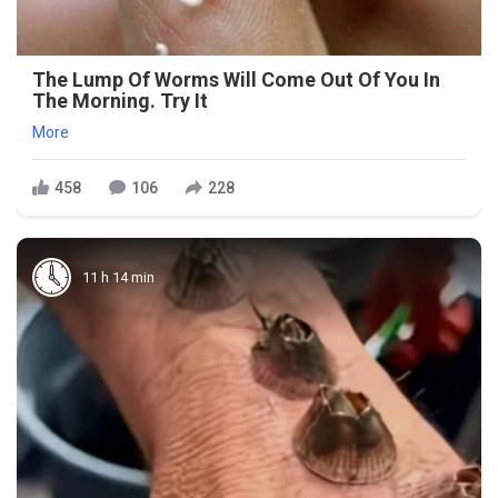
The Lump Of Worms Will Come Out Of You In
The Morning. Try It
More
458
106
228
11 h 14 min