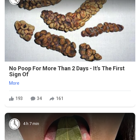
No Poop For More Than 2 Days - It's The First
Sign Of
More
193
34
161
4 h 7 min