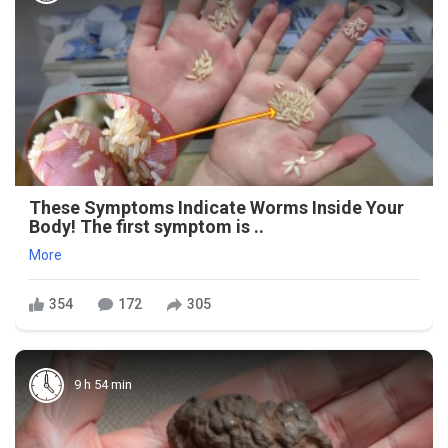
These Symptoms Indicate Worms Inside Your
Body! The first symptom is ..
More
354
172
305
9 h 54 min