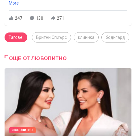
More
247
130
271
Тагове:
Бритни Спиърс
клиника
бодигард
ОЩЕ ОТ ЛЮБОПИТНО
ЛЮБОПИТНО