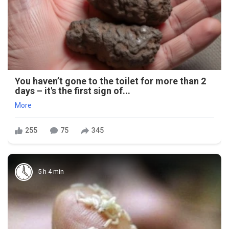
You haven’t gone to the toilet for more than 2
days – it's the first sign of...
More
255
75
345
5 h 4 min