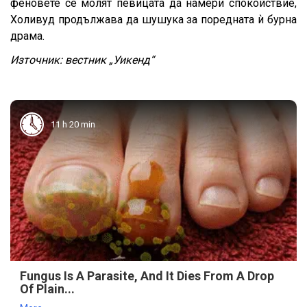
феновете се молят певицата да намери спокойствие,
Холивуд продължава да шушука за поредната ѝ бурна
драма.
Източник: вестник „Уикенд“
11 h 20 min
Fungus Is A Parasite, And It Dies From A Drop
Of Plain...