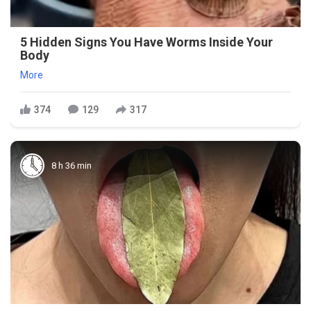
5 Hidden Signs You Have Worms Inside Your
Body
More
374
129
317
8 h 36 min