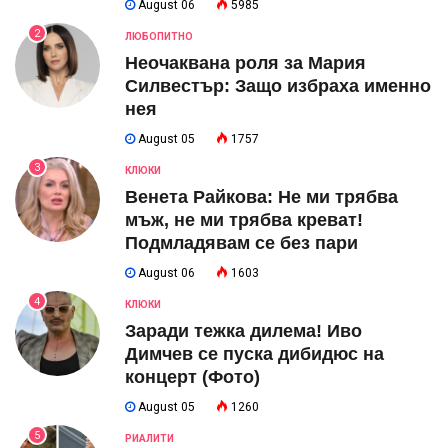
August 06
5985
2
ЛЮБОПИТНО
Неочаквана роля за Мария
Силвестър: Защо избраха именно
нея
August 05
1757
3
КЛЮКИ
Венета Райкова: Не ми трябва
мъж, не ми трябва креват!
Подмладявам се без пари
August 06
1603
4
КЛЮКИ
Заради тежка дилема! Иво
Димчев се пуска дибидюс на
концерт (Фото)
August 05
1260
5
РИАЛИТИ