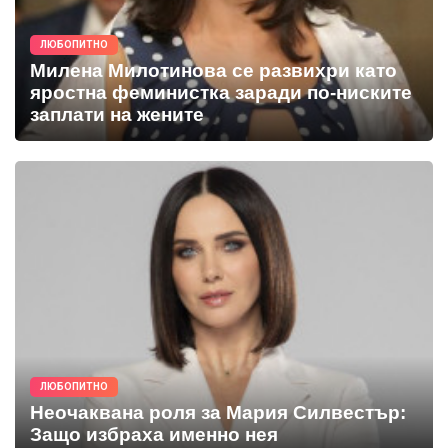
ЛЮБОПИТНО
Милена Милотинова се развихри като
яростна феминистка заради по-ниските
заплати на жените
ЛЮБОПИТНО
Неочаквана роля за Мария Силвестър:
Защо избраха именно нея