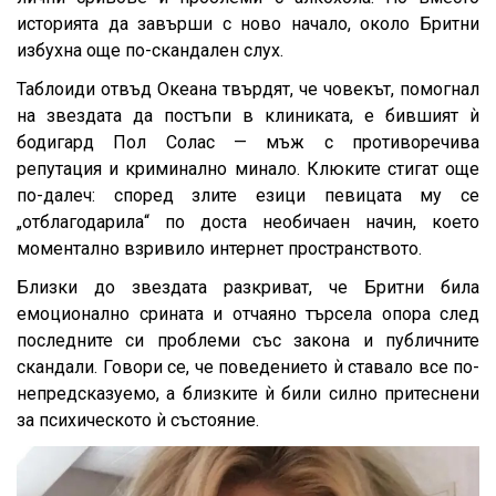
историята да завърши с ново начало, около Бритни
избухна още по-скандален слух.
Таблоиди отвъд Океана твърдят, че човекът, помогнал
на звездата да постъпи в клиниката, е бившият ѝ
бодигард Пол Солас — мъж с противоречива
репутация и криминално минало. Клюките стигат още
по-далеч: според злите езици певицата му се
„отблагодарила“ по доста необичаен начин, което
моментално взривило интернет пространството.
Близки до звездата разкриват, че Бритни била
емоционално срината и отчаяно търсела опора след
последните си проблеми със закона и публичните
скандали. Говори се, че поведението ѝ ставало все по-
непредсказуемо, а близките ѝ били силно притеснени
за психическото ѝ състояние.