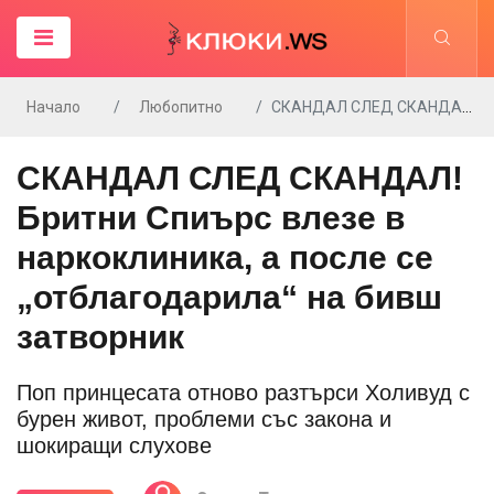
Начало
Любопитно
СКАНДАЛ СЛЕД СКАНДАЛ! Бритни Спиърс влезе в наркоклиника, а после се „отблагодарила“ на бивш затворник
СКАНДАЛ СЛЕД СКАНДАЛ!
Бритни Спиърс влезе в
наркоклиника, а после се
„отблагодарила“ на бивш
затворник
Поп принцесата отново разтърси Холивуд с
бурен живот, проблеми със закона и
шокиращи слухове