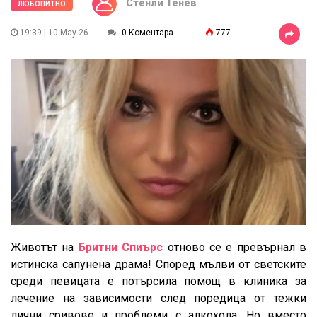
Стенли Тенев
ЛЮБОПИТНО
19:39 | 10 May 26
0 Коментара
777
Животът на
Бритни Спиърс
отново се е превърнал в
истинска сапунена драма! Според мълви от светските
среди певицата е потърсила помощ в клиника за
лечение на зависимости след поредица от тежки
лични сривове и проблеми с алкохола. Но вместо