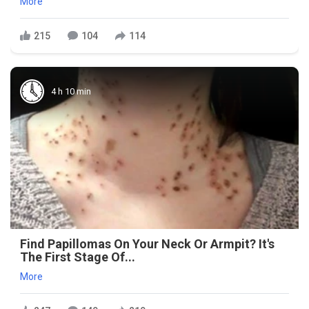
More
215
104
114
4 h 10 min
Find Papillomas On Your Neck Or Armpit? It's
The First Stage Of...
More