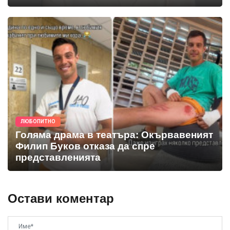
ЛЮБОПИТНО
Голяма драма в театъра: Окървавеният
Филип Буков отказа да спре
представленията
Остави коментар