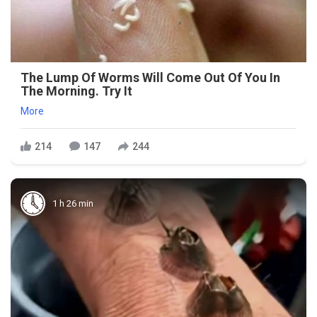
The Lump Of Worms Will Come Out Of You In
The Morning. Try It
More
214
147
244
1 h 26 min