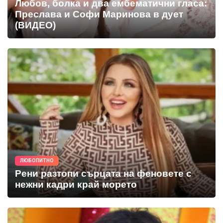
Любов, болка и два ембематични гласа:
Преслава и Софи Маринова в дует
(ВИДЕО)
ЛЮБОПИТНО
Рени разтопи сърцата на феновете с
нежни кадри край морето