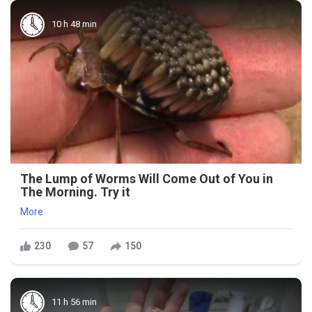
10 h 48 min
The Lump of Worms Will Come Out of You in
The Morning. Try it
More
230
57
150
11 h 56 min