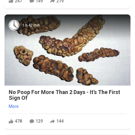
247
149
219
1 h 42 min
No Poop For More Than 2 Days - It's The First
Sign Of
More
478
129
144