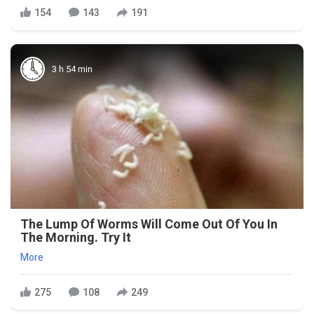
154
143
191
3 h 54 min
The Lump Of Worms Will Come Out Of You In
The Morning. Try It
More
275
108
249