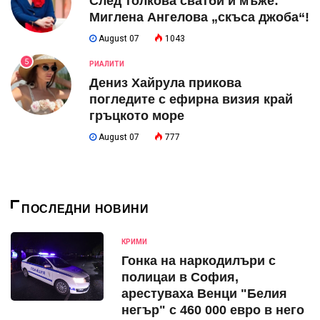
След толкова сватби и мъже:
Миглена Ангелова „скъса джоба“!
August 07
1043
5
РИАЛИТИ
Дениз Хайрула прикова
погледите с ефирна визия край
гръцкото море
August 07
777
ПОСЛЕДНИ НОВИНИ
КРИМИ
Гонка на наркодилъри с
полицаи в София,
арестуваха Венци "Белия
негър" с 460 000 евро в него