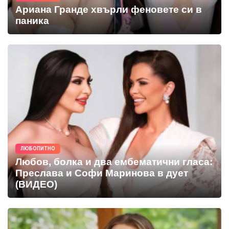
Ариана Гранде хвърли феновете си в
паника
ЛЮБОПИТНО
Любов, болка и два ембематични гласа:
Преслава и Софи Маринова в дует
(ВИДЕО)