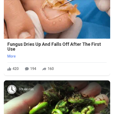
Fungus Dries Up And Falls Off After The First
Use
More
420
194
160
9 h 44 min