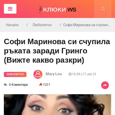
Начало
Любопитно
Софи Маринова си счупила ръката заради Гринго (Вижте какво разкри)
Софи Маринова си счупила
ръката заради Гринго
(Вижте какво разкри)
Mary Lou
15:29 | 17 Jun 21
ЛЮБОПИТНО
0 Коментара
1211