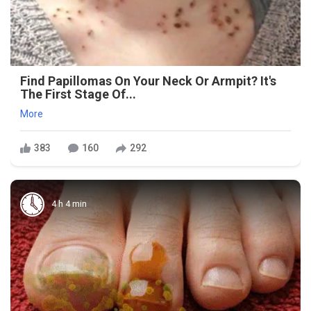
Find Papillomas On Your Neck Or Armpit? It's
The First Stage Of...
More
383
160
292
4 h 4 min