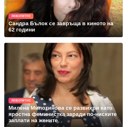
ЛЮБОПИТНО
Сандра Бълок се завръща в киното на
62 години
ЛЮБОПИТНО
Милена Милотинова се развихри като
яростна феминистка заради по-ниските
заплати на жените