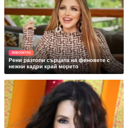
ЛЮБОПИТНО
Рени разтопи сърцата на феновете с
нежни кадри край морето