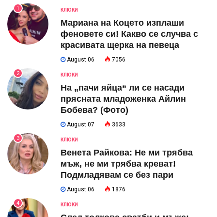
1
КЛЮКИ
Мариана на Коцето изплаши
феновете си! Какво се случва с
красивата щерка на певеца
August 06
7056
2
КЛЮКИ
На „пачи яйца“ ли се насади
прясната младоженка Айлин
Бобева? (Фото)
August 07
3633
3
КЛЮКИ
Венета Райкова: Не ми трябва
мъж, не ми трябва креват!
Подмладявам се без пари
August 06
1876
4
КЛЮКИ