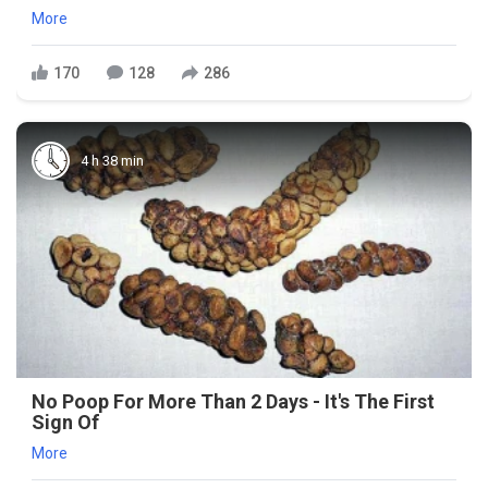
More
170
128
286
4 h 38 min
No Poop For More Than 2 Days - It's The First
Sign Of
More