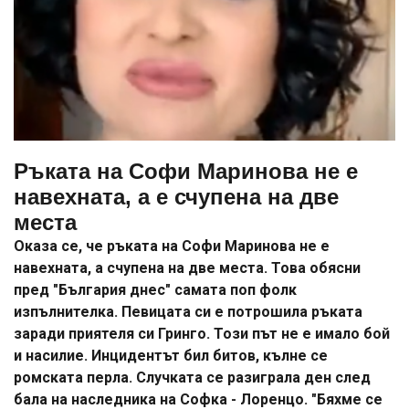
Ръката на Софи Маринова не е
навехната, а е счупена на две
места
Оказа се, че ръката на Софи Маринова не е
навехната, а счупена на две места. Това обясни
пред "България днес" самата поп фолк
изпълнителка. Певицата си е потрошила ръката
заради приятеля си Гринго. Този път не е имало бой
и насилие. Инцидентът бил битов, кълне се
ромската перла. Случката се разиграла ден след
бала на наследника на Софка - Лоренцо. "Бяхме се