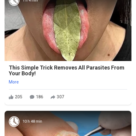
1 h 4 min
This Simple Trick Removes All Parasites From
Your Body!
More
205
186
307
10 h 48 min