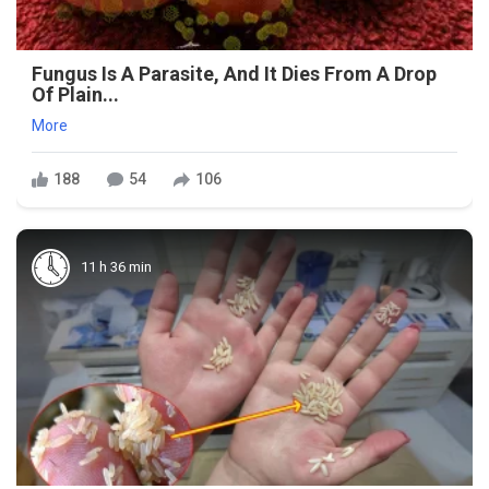
Fungus Is A Parasite, And It Dies From A Drop
Of Plain...
More
188
54
106
11 h 36 min