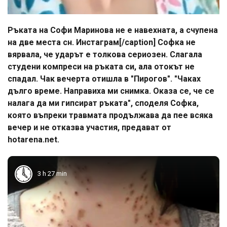
Ръката на Софи Маринова не е навехната, а счупена
на две места сн. Инстаграм[/caption] Софка не
вярвала, че ударът е толкова сериозен. Слагала
студени компреси на ръката си, ала отокът не
спадал. Чак вечерта отишла в "Пирогов". "Чаках
дълго време. Направиха ми снимка. Оказа се, че се
налага да ми гипсират ръката", споделя Софка,
която въпреки травмата продължава да пее всяка
вечер и не отказва участия, предават от
hotarena.net.
3 h 27 min