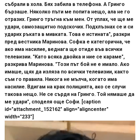
събрали в хола. Бях забила в телефона. А Гринго
бързаше. Няколко пъти ме попита нещо, ала не го
отразих. Гринго тръгна към мен. От уплах, че ще ме
удари, самозащитно подскочих. Подхлъзнах се и си
ударих ръката в мивката. Това е истината", разкри
пред вестника Маринова. Софка е категорична, че
ако има насилие, веднага ще отиде във всички
телевизии. "Като всяка двойка и ние се караме",
разкрива Маринова. "Този път бой не е имало. Ако
имаше, щях да изляза по всички телевизии, както
съм го правила. Никога не мълча, когато има
насилие. Вдигам на крак полицията, ако се случи
такова нещо. Не се сърдя на Гринго. Той нямаше да
ме удари", споделя още Софи. [caption
id="attachment_152162" align="aligncenter"
width="233"]