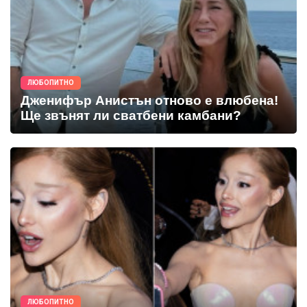
ЛЮБОПИТНО
Дженифър Анистън отново е влюбена!
Ще звънят ли сватбени камбани?
ЛЮБОПИТНО