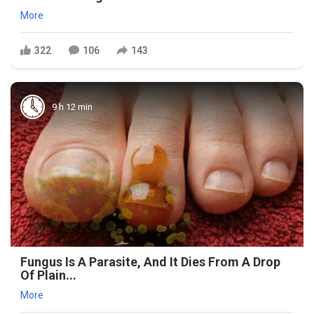
More
322
106
143
9 h 12 min
Fungus Is A Parasite, And It Dies From A Drop
Of Plain...
More