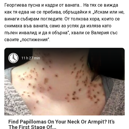
Георгиева пусна и кадри от ваната… На тях се вижда
как тя едва не се пребива, обръщайки я. „Искам или не,
винаги събирам погледите. От толкова хора, които се
снимаха във ваната, само аз успях да изляза като
пълен инвалид и да я обърна”, хвали се Валерия със
своите „постижения”.
11 h 27 min
Find Papillomas On Your Neck Or Armpit? It's
The First Stage Of...