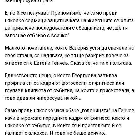
заинтересува хората.
Е, не й се получава. Припомняме, че само преди
няколко седмици защитничката на животните се опита
да привлече последователи с обещанието, че „ще ги
запознае отблизо с всичко”.
Малкото почитатели, които Валерия успя да спечели на
своя страна, се надяваха, че тя ще разкрие повече за
живота си с Евгени Генчев. Оказа се, че ги е излъгала.
Единственото нещо, с което Георгиева запълва
профила си, са кадри от фотосесии, от фитнеса или
глупави клипчета от събития, на които е присъствала, а
това едва ли интересува някой…
Само преди няколко часа обаче „годеницата” на Генчев
качи в мрежата поредните кадри от фитнеса, както и
няколко от събитие, в които тя и приятелките й се
наливат с алкохол. И това не беше всичко…