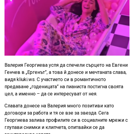
Валерия Георгиева успя да спечели сърцето на Евгени
Генчев в „Ергенът”, а това й донесе и мечтаната слава,
видя kliuki.ws. С участието си в романтичното
предаване „годеницата” на пианиста постигна своята
цел, а именно – да се интересуват от нея.
Славата донесе на Валерия много позитиви като
договори за работа и тя се взе за звезда. Сега
Георгиева залива профилите си в социалните мрежи с
глупави снимки и клипчета, опитвайки се да