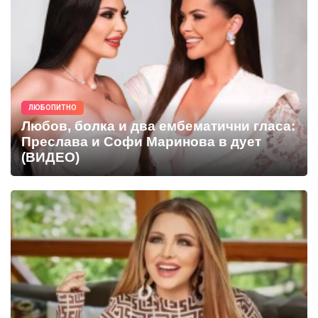
ЛЮБОПИТНО
Любов, болка и два ембематични гласа:
Преслава и Софи Маринова в дует
(ВИДЕО)