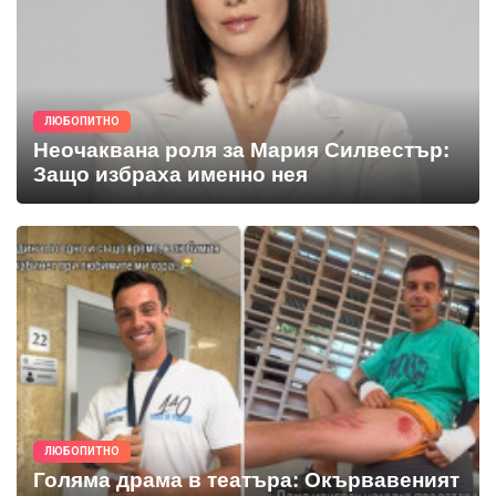
ЛЮБОПИТНО
Неочаквана роля за Мария Силвестър:
Защо избраха именно нея
ЛЮБОПИТНО
Голяма драма в театъра: Окървавеният