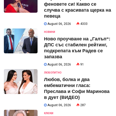
феновете си! Какво се
случва с красивата щерка на
певеца
August 06, 2026
4333
НОВИНИ
Ново проучване на „Галъп“:
ДПС със стабилен рейтинг,
подкрепата към Радев се
запазва
August 06, 2026
91
ЛЮБОПИТНО
Любов, болка и два
ембематични гласа:
Преслава и Софи Маринова
в дует (ВИДЕО)
August 06, 2026
287
КЛЮКИ