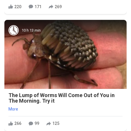
220
171
269
10 h 13 min
The Lump of Worms Will Come Out of You in
The Morning. Try it
More
266
99
125