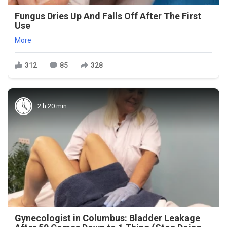
Fungus Dries Up And Falls Off After The First
Use
More
312
85
328
2 h 20 min
Gynecologist in Columbus: Bladder Leakage