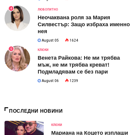
4
ЛЮБОПИТНО
Неочаквана роля за Мария
Силвестър: Защо избраха именно
нея
August 05
1624
5
КЛЮКИ
Венета Райкова: Не ми трябва
мъж, не ми трябва креват!
Подмладявам се без пари
August 06
1239
ПОСЛЕДНИ НОВИНИ
КЛЮКИ
Мариана на Коцето изплаши