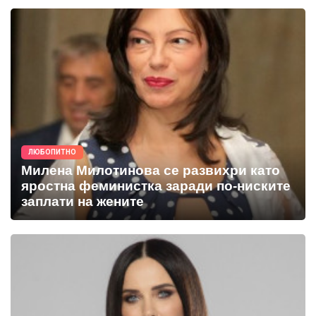
ЛЮБОПИТНО
Милена Милотинова се развихри като
яростна феминистка заради по-ниските
заплати на жените