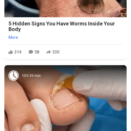
5 Hidden Signs You Have Worms Inside Your
Body
More
314
58
330
10 h 33 min