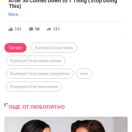
After 50 Comes Down to 1 Thing (Stop Doing
This)
More
191
98
131
Тагове:
Валерия Георгиева
Валерия Георгиева клюки
Валерия Георгиева разкрития
new
Валерия и Евгени клюки
ОЩЕ ОТ ЛЮБОПИТНО