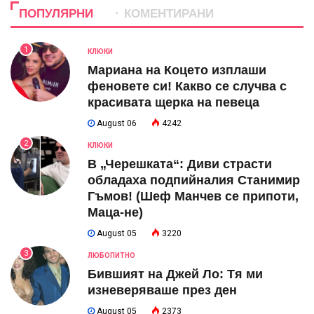
ПОПУЛЯРНИ
КОМЕНТИРАНИ
1
КЛЮКИ
Мариана на Коцето изплаши
феновете си! Какво се случва с
красивата щерка на певеца
August 06
4242
2
КЛЮКИ
В „Черешката“: Диви страсти
обладаха подпийналия Станимир
Гъмов! (Шеф Манчев се припоти,
Маца-не)
August 05
3220
3
ЛЮБОПИТНО
Бившият на Джей Ло: Тя ми
изневеряваше през ден
August 05
2373