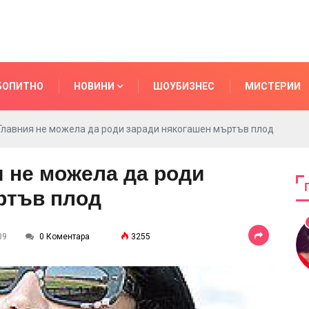
БОПИТНО
НОВИНИ
ШОУБИЗНЕС
МИСТЕРИИ
Главния не можела да роди заради някогашен мъртъв плод
 не можела да роди
ртъв плод
09
0 Коментара
3255