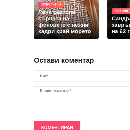
ЛЮБОПИТНО
Рени разтопи
ЛЮБОПИ
сърцата на
Сандр
феновете с нежни
завръ
кадри край морето
на 62 
Остави коментар
КОМЕНТИРАЙ