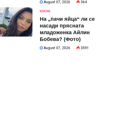
August 07, 2026
364
КЛЮКИ
На „пачи яйца“ ли се
насади прясната
младоженка Айлин
Бобева? (Фото)
August 07, 2026
3591