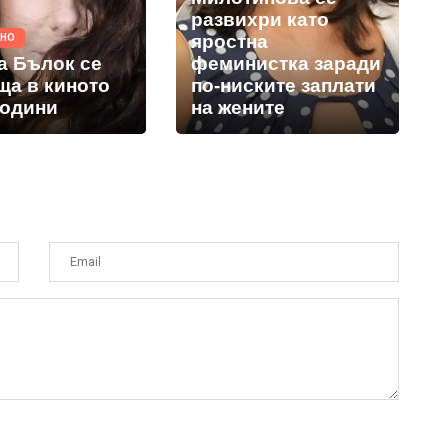
развихри като
яростна
ТНО
а Бълок се
феминистка заради
ща в киното
по-ниските заплати
години
на жените