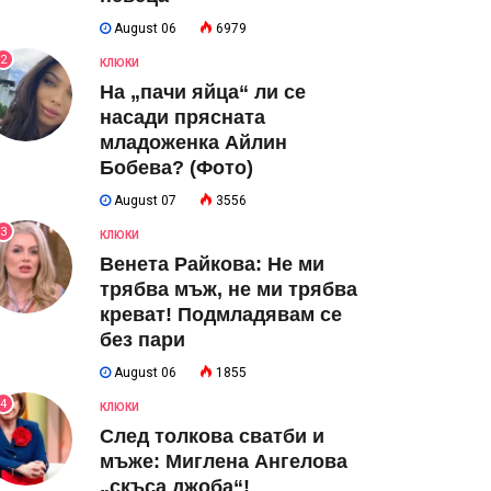
August 06
6979
2
КЛЮКИ
На „пачи яйца“ ли се
насади прясната
младоженка Айлин
Бобева? (Фото)
August 07
3556
3
КЛЮКИ
Венета Райкова: Не ми
трябва мъж, не ми трябва
креват! Подмладявам се
без пари
August 06
1855
4
КЛЮКИ
След толкова сватби и
мъже: Миглена Ангелова
„скъса джоба“!