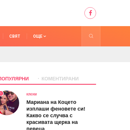
СВЯТ
ОЩЕ
ПОПУЛЯРНИ
КОМЕНТИРАНИ
1
КЛЮКИ
Мариана на Коцето
изплаши феновете си!
Какво се случва с
красивата щерка на
певеца