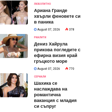
ЛЮБОПИТНО
Ариана Гранде
хвърли феновете си
в паника
August 07, 2026
378
РИАЛИТИ
Дениз Хайрула
прикова погледите с
ефирна визия край
гръцкото море
August 07, 2026
770
СЕРИАЛИ
Шахика се
наслаждава на
романтична
ваканция с младия
си съпруг