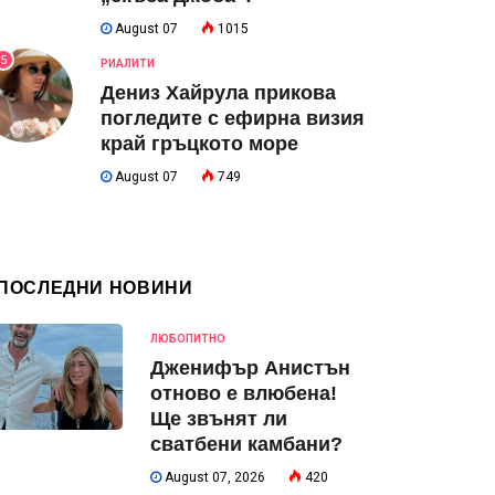
August 07
1015
5
РИАЛИТИ
Дениз Хайрула прикова
погледите с ефирна визия
край гръцкото море
August 07
749
ПОСЛЕДНИ НОВИНИ
ЛЮБОПИТНО
Дженифър Анистън
отново е влюбена!
Ще звънят ли
сватбени камбани?
August 07, 2026
420