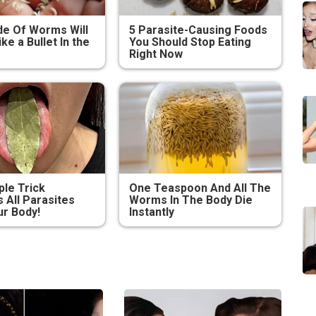
e Of Worms Will
5 Parasite-Causing Foods
ike a Bullet In the
You Should Stop Eating
Right Now
ple Trick
One Teaspoon And All The
All Parasites
Worms In The Body Die
r Body!
Instantly