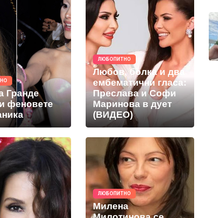
ЛЮБОПИТНО
Любов, болка и два
ембематични гласа:
ТНО
а Гранде
Преслава и Софи
и феновете
Маринова в дует
аника
(ВИДЕО)
ЛЮБОПИТНО
Милена
Милотинова се