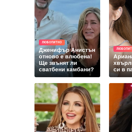
ЛЮБОПИТНО
Дженифър Анистън
ЛЮБОПИ
отново е влюбена!
Ариан
Ще звънят ли
хвърл
сватбени камбани?
си в п