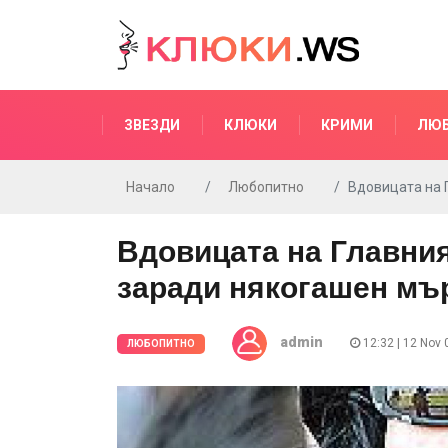
ЗВЕЗДИ
КЛЮКИ
КРИМИ
ЛЮ
Начало
Любопитно
Вдовицата на 
Вдовицата на Главния
заради някогашен мъ
admin
12:32 | 12 Nov 
ЛЮБОПИТНО