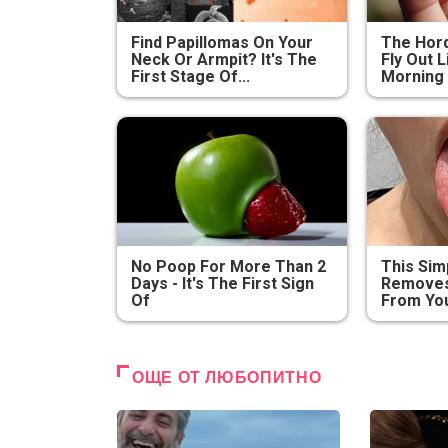
Find Papillomas On Your
The Hord
Neck Or Armpit? It's The
Fly Out L
First Stage Of...
Morning
No Poop For More Than 2
This Sim
Days - It's The First Sign
Removes 
Of
From You
ОЩЕ ОТ ЛЮБОПИТНО