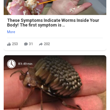
These Symptoms Indicate Worms Inside Your
Body! The first symptom is ..
More
253
31
202
8 h 49 min