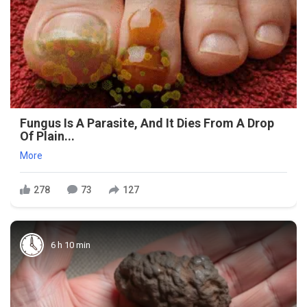
Fungus Is A Parasite, And It Dies From A Drop
Of Plain...
More
278
73
127
6 h 10 min