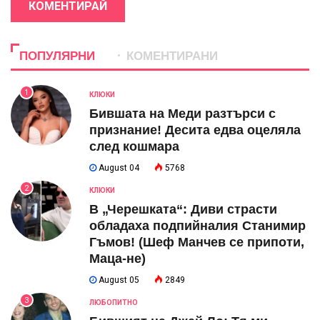
КОМЕНТИРАЙ
ПОПУЛЯРНИ
КОМЕНТИРАНИ
1
КЛЮКИ
Бившата на Меди разтърси с
признание! Десита едва оцеляла
след кошмара
August 04
5768
2
КЛЮКИ
В „Черешката“: Диви страсти
обладаха подпийналия Станимир
Гъмов! (Шеф Манчев се припоти,
Маца-не)
August 05
2849
3
ЛЮБОПИТНО