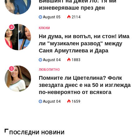
Бившият на Джей Ло: Тя ми
изневеряваше през ден
August 05
2114
4
КЛЮКИ
Ни дума, ни вопъл, ни стон! Има
ли "музикален развод" между
Саня Армутлиева и Дара
August 04
1883
5
ЛЮБОПИТНО
Помните ли Цветелина? Фолк
звездата днес е на 50 и изглежда
по-невероятно от всякога
August 04
1659
ПОСЛЕДНИ НОВИНИ