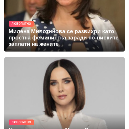
ЛЮБОПИТНО
Милена Милотинова се развихри като
яростна феминистка заради по-ниските
заплати на жените
ЛЮБОПИТНО