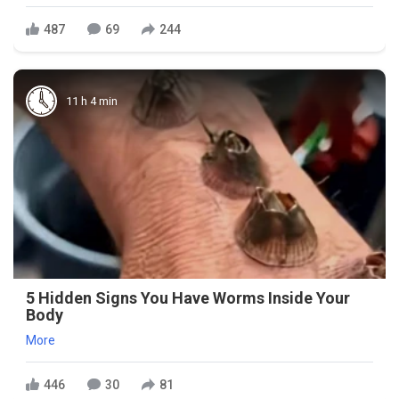
487
69
244
11 h 4 min
5 Hidden Signs You Have Worms Inside Your
Body
More
446
30
81