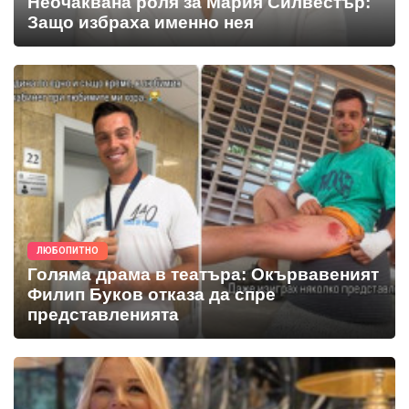
Неочаквана роля за Мария Силвестър:
Защо избраха именно нея
ЛЮБОПИТНО
Голяма драма в театъра: Окървавеният
Филип Буков отказа да спре
представленията