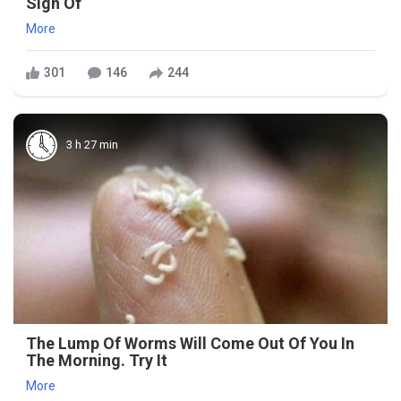
Sign Of
More
301
146
244
3 h 27 min
The Lump Of Worms Will Come Out Of You In
The Morning. Try It
More