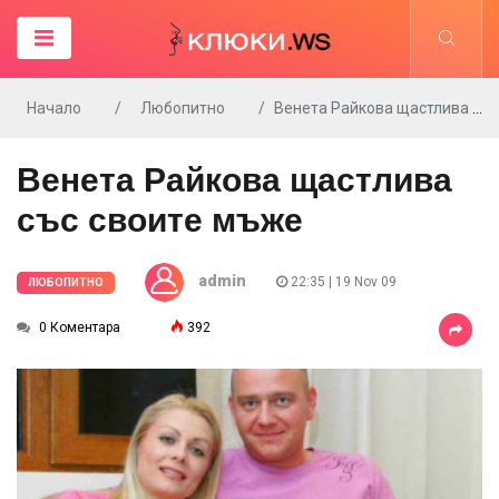
Начало
Любопитно
Венета Райкова щастлива със своите мъже
Венета Райкова щастлива
със своите мъже
admin
22:35 | 19 Nov 09
ЛЮБОПИТНО
0 Коментара
392