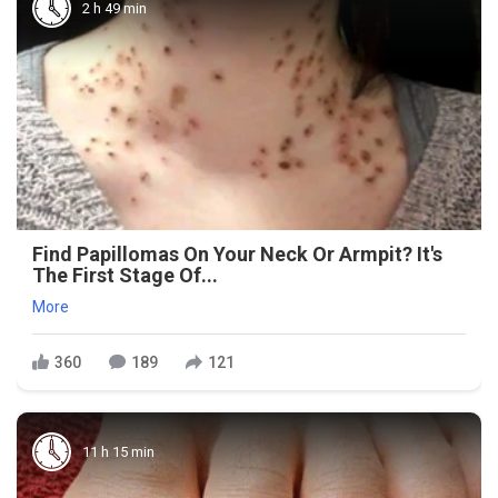
2 h 49 min
Find Papillomas On Your Neck Or Armpit? It's
The First Stage Of...
More
360
189
121
11 h 15 min