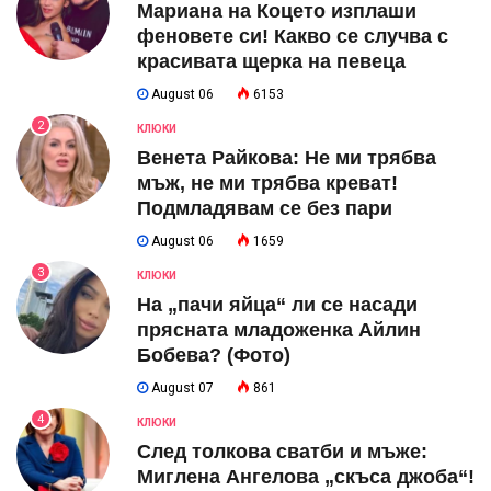
Мариана на Коцето изплаши
феновете си! Какво се случва с
красивата щерка на певеца
August 06
6153
2
КЛЮКИ
Венета Райкова: Не ми трябва
мъж, не ми трябва креват!
Подмладявам се без пари
August 06
1659
3
КЛЮКИ
На „пачи яйца“ ли се насади
прясната младоженка Айлин
Бобева? (Фото)
August 07
861
4
КЛЮКИ
След толкова сватби и мъже:
Миглена Ангелова „скъса джоба“!