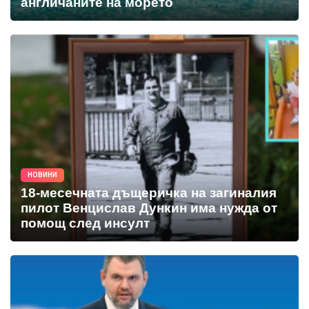
англичаните на морето
НОВИНИ
18-месечната дъщеричка на загиналия
пилот Венцислав Дункин има нужда от
помощ след инсулт