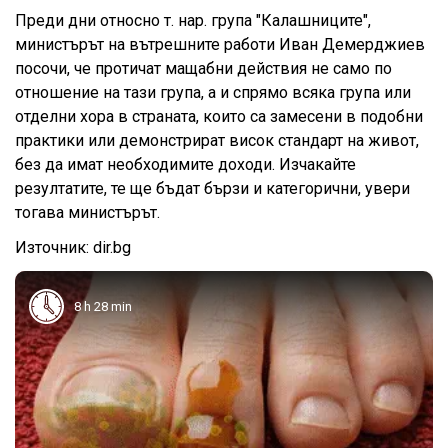
Преди дни относно т. нар. група "Калашниците",
министърът на вътрешните работи Иван Демерджиев
посочи, че протичат мащабни действия не само по
отношение на тази група, а и спрямо всяка група или
отделни хора в страната, които са замесени в подобни
практики или демонстрират висок стандарт на живот,
без да имат необходимите доходи. Изчакайте
резултатите, те ще бъдат бързи и категорични, увери
тогава министърът.
Източник: dir.bg
8 h 28 min