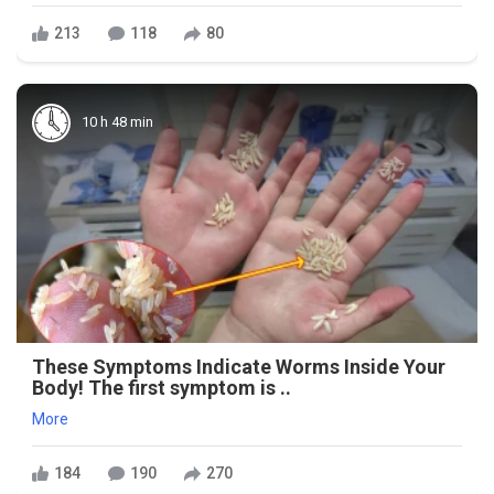
213
118
80
10 h 48 min
These Symptoms Indicate Worms Inside Your
Body! The first symptom is ..
More
184
190
270