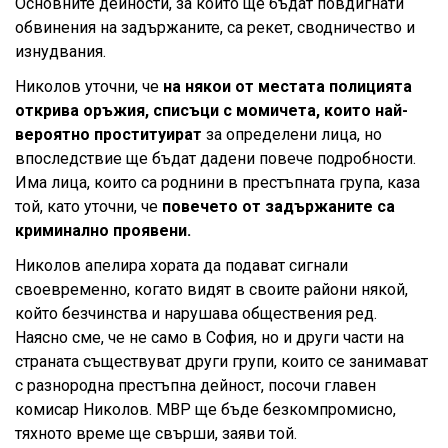
Основните дейности, за които ще бъдат повдигнати
обвинения на задържаните, са рекет, сводничество и
изнудвания.
Николов уточни, че
на някои от местата полицията
открива оръжия, списъци с момичета, които най-
вероятно проституират
за определени лица, но
впоследствие ще бъдат дадени повече подробности.
Има лица, които са роднини в престъпната група, каза
той, като уточни, че
повечето от задържаните са
криминално проявени.
Николов апелира хората да подават сигнали
своевременно, когато видят в своите райони някой,
който безчинства и нарушава обществения ред.
Наясно сме, че не само в София, но и други части на
страната съществуват други групи, които се занимават
с разнородна престъпна дейност, посочи главен
комисар Николов. МВР ще бъде безкомпромисно,
тяхното време ще свърши, заяви той.