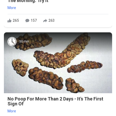
The Morning. Try it
More
265
157
263
50 min
No Poop For More Than 2 Days - It's The First
Sign Of
More