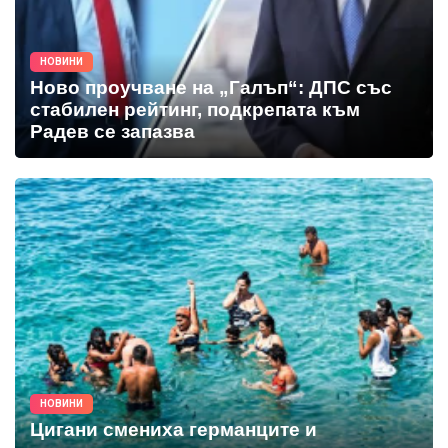
НОВИНИ
Ново проучване на „Галъп“: ДПС със
стабилен рейтинг, подкрепата към
Радев се запазва
НОВИНИ
Цигани смениха германците и