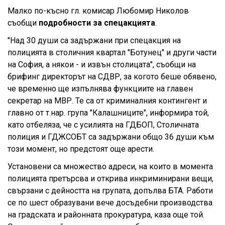
Малко по-късно гл. комисар Любомир Николов
съобщи
подробности за спецакцията
.
"Над 30 души са задържани при спецакция на
полицията в столичния квартал "Ботунец" и други части
на София, а някои - и извън столицата", съобщи на
брифинг директорът на СДВР, за когото беше обявено,
че временно ще изпълнява функциите на главен
секретар на МВР. Те са от криминалния контингент и
главно от т.нар. група "Калашниците", информира той,
като отбеляза, че с усилията на ГДБОП, Столичната
полиция и ГДЖСОБТ са задържани общо 36 души към
този момент, но предстоят още арести.
Установени са множество адреси, на които в момента
полицията претърсва и открива инкриминирани вещи,
свързани с дейността на групата, допълва БТА. Работи
се по шест образувани вече досъдебни производства
на градската и районната прокуратура, каза още той.