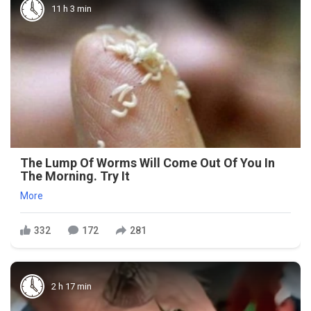
11 h 3 min
The Lump Of Worms Will Come Out Of You In
The Morning. Try It
More
332
172
281
2 h 17 min