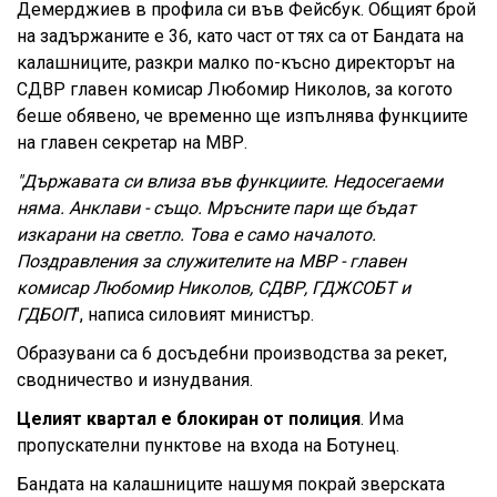
Демерджиев в профила си във Фейсбук. Общият брой
на задържаните е 36, като част от тях са от Бандата на
калашниците, разкри малко по-късно директорът на
СДВР главен комисар Любомир Николов, за когото
беше обявено, че временно ще изпълнява функциите
на главен секретар на МВР.
"Държавата си влиза във функциите. Недосегаеми
няма. Анклави - също. Мръсните пари ще бъдат
изкарани на светло. Това е само началото.
Поздравления за служителите на МВР - главен
комисар Любомир Николов, СДВР, ГДЖСОБТ и
ГДБОП
", написа силовият министър.
Образувани са 6 досъдебни производства за рекет,
сводничество и изнудвания.
Целият квартал е блокиран от полиция
. Има
пропускателни пунктове на входа на Ботунец.
Бандата на калашниците нашумя покрай зверската