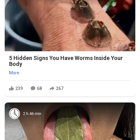
5 Hidden Signs You Have Worms Inside Your
Body
More
239
68
267
2 h 46 min