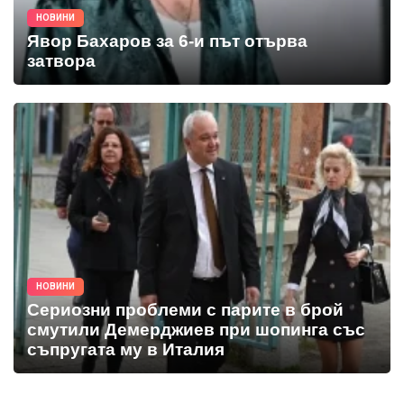
НОВИНИ
Явор Бахаров за 6-и път отърва
затвора
НОВИНИ
Сериозни проблеми с парите в брой
смутили Демерджиев при шопинга със
съпругата му в Италия