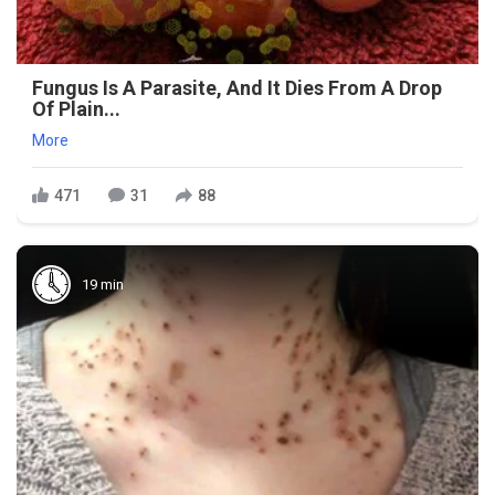
Fungus Is A Parasite, And It Dies From A Drop
Of Plain...
More
471
31
88
19 min