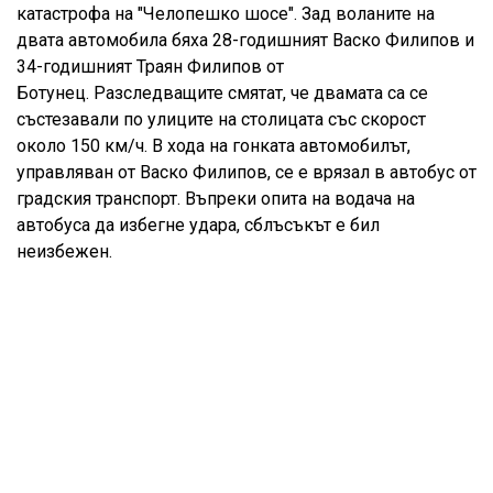
катастрофа на "Челопешко шосе". Зад воланите на
двата автомобила бяха 28-годишният Васко Филипов и
34-годишният Траян Филипов от
Ботунец. Разследващите смятат, че двамата са се
състезавали по улиците на столицата със скорост
около 150 км/ч. В хода на гонката автомобилът,
управляван от Васко Филипов, се е врязал в автобус от
градския транспорт. Въпреки опита на водача на
автобуса да избегне удара, сблъсъкът е бил
неизбежен.