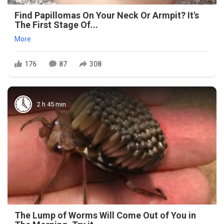
Find Papillomas On Your Neck Or Armpit? It's
The First Stage Of...
More
176
87
308
2 h 45 min
The Lump of Worms Will Come Out of You in