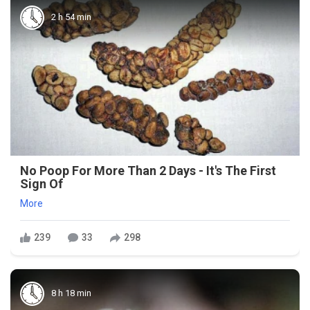
2 h 54 min
No Poop For More Than 2 Days - It's The First
Sign Of
More
239
33
298
8 h 18 min