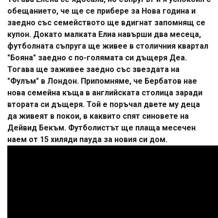
обещанието, че ще се прибере за Нова година и
заедно със семейството ще вдигнат запомнящ се
купон. Докато малката Елиа навърши два месеца,
футболната съпруга ще живее в столичния квартал
"Бояна" заедно с по-голямата си дъщеря Деа.
Тогава ще заживее заедно със звездата на
"Фулъм" в Лондон. Припомняме, че Бербатов нае
нова семейна къща в английската столица заради
втората си дъщеря. Той е поръчал двете му деца
да живеят в покои, в каквито спят синовете на
Дейвид Бекъм. Футболистът ще плаща месечен
наем от 15 хиляди пауда за новия си дом.