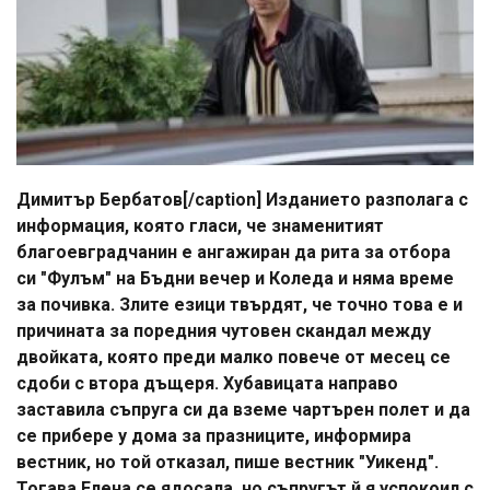
Димитър Бербатов[/caption] Изданието разполага с
информация, която гласи, че знаменитият
благоевградчанин е ангажиран да рита за отбора
си "Фулъм" на Бъдни вечер и Коледа и няма време
за почивка. Злите езици твърдят, че точно това е и
причината за поредния чутовен скандал между
двойката, която преди малко повече от месец се
сдоби с втора дъщеря. Хубавицата направо
заставила съпруга си да вземе чартърен полет и да
се прибере у дома за празниците, информира
вестник, но той отказал, пише вестник "Уикенд".
Тогава Елена се ядосала, но съпругът й я успокоил с