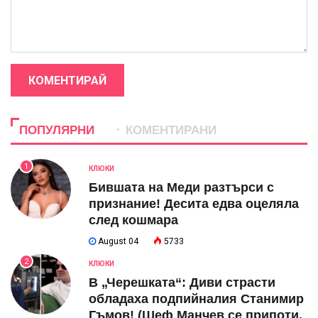
КОМЕНТИРАЙ
ПОПУЛЯРНИ
КОМЕНТИРАНИ
1
КЛЮКИ
Бившата на Меди разтърси с
признание! Десита едва оцеляла
след кошмара
August 04
5733
2
КЛЮКИ
В „Черешката“: Диви страсти
обладаха подпийналия Станимир
Гъмов! (Шеф Манчев се припоти,