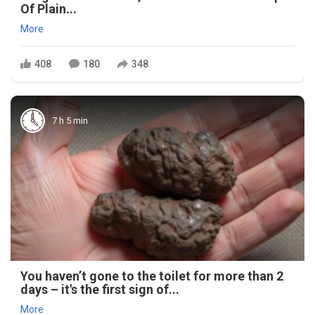
Of Plain...
More
408
180
348
7 h 5 min
You haven’t gone to the toilet for more than 2
days – it's the first sign of...
More