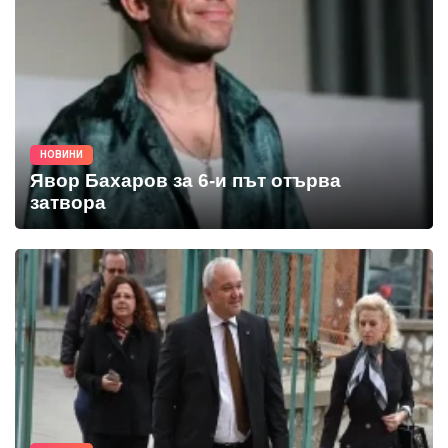
НОВИНИ
Явор Бахаров за 6-и път отърва
затвора