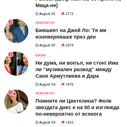
Маца-не)
August 05
2772
3
ЛЮБОПИТНО
Бившият на Джей Ло: Тя ми
изневеряваше през ден
August 05
2079
4
КЛЮКИ
Ни дума, ни вопъл, ни стон! Има
ли "музикален развод" между
Саня Армутлиева и Дара
August 04
1876
5
ЛЮБОПИТНО
Помните ли Цветелина? Фолк
звездата днес е на 50 и изглежда
по-невероятно от всякога
August 04
1652