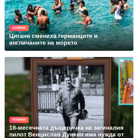
НОВИНИ
Цигани смениха германците и
англичаните на морето
НОВИНИ
18-месечната дъщеричка на загиналия
пилот Венцислав Дункин има нужда от