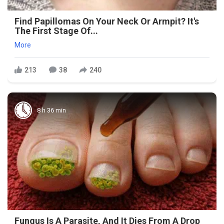
Find Papillomas On Your Neck Or Armpit? It's
The First Stage Of...
More
213
38
240
8 h 36 min
Fungus Is A Parasite, And It Dies From A Drop