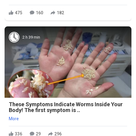
475
160
182
2 h 39 min
These Symptoms Indicate Worms Inside Your
Body! The first symptom is ..
More
336
29
296