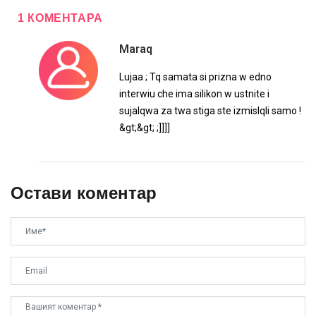
1 КОМЕНТАРА
Maraq
Lujaa ; Tq samata si prizna w edno
interwiu che ima silikon w ustnite i
sujalqwa za twa stiga ste izmislqli samo !
&gt;&gt; ;]]]]
Остави коментар