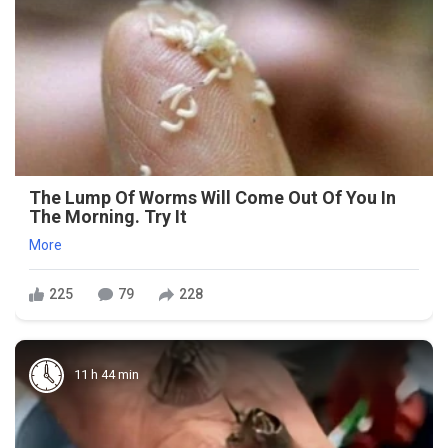
The Lump Of Worms Will Come Out Of You In
The Morning. Try It
More
225
79
228
11 h 44 min