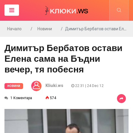
Начало
Новини
Димитър Бербатов остави Елена сама на Бъдни вечер, тя побесня
Димитър Бербатов остави
Елена сама на Бъдни
вечер, тя побесня
Kliuki.ws
22:31 | 24 Dec 12
НОВИНИ
1 Коментара
574