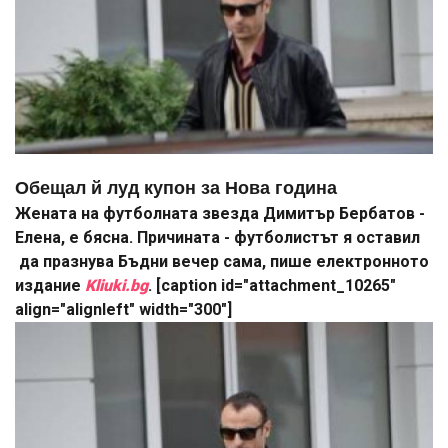
Обещал й луд купон за Нова година
Жената на футболната звезда Димитър Бербатов -
Елена, е бясна. Причината - футболистът я оставил
да празнува Бъдни вечер сама, пише електронното
издание
Kliuki.bg
. [caption id="attachment_10265"
align="alignleft" width="300"]