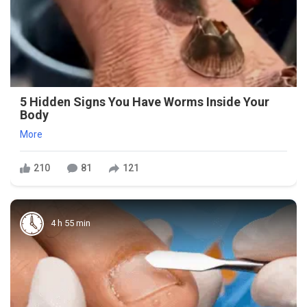
5 Hidden Signs You Have Worms Inside Your
Body
More
210
81
121
4 h 55 min