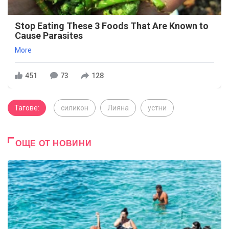
Stop Eating These 3 Foods That Are Known to
Cause Parasites
More
451
73
128
Тагове:
силикон
Лияна
устни
ОЩЕ ОТ НОВИНИ