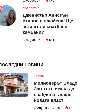
August 07
840
5
ЛЮБОПИТНО
Дженифър Анистън
отново е влюбена! Ще
звънят ли сватбени
камбани?
August 07
511
ПОСЛЕДНИ НОВИНИ
НОВИНИ
Милионерът Владо
Загатото искал да
снабдява с кафе
новата власт
August 08, 2026
63