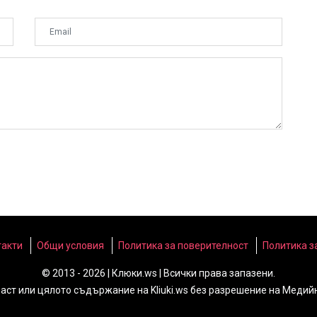
такти
Общи условия
Политика за поверителност
Политика з
© 2013 - 2026 | Клюки.ws | Всички права запазени.
част или цялото съдържание на Kliuki.ws без разрешение на Медий