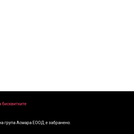
а бисквитките
на група Асмара ЕООД е забранено.