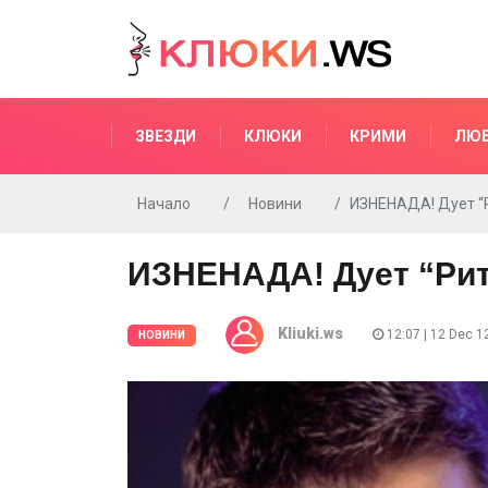
ЗВЕЗДИ
КЛЮКИ
КРИМИ
ЛЮ
Начало
Новини
ИЗНЕНАДА! Дует “Ри
ИЗНЕНАДА! Дует “Рито
Kliuki.ws
12:07 | 12 Dec 1
НОВИНИ