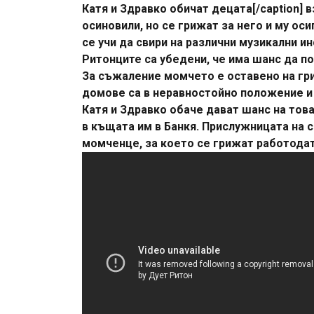
Катя и Здравко обичат децата[/caption] в
осиновили, но се грижат за него и му оси
се учи да свири на различни музикални и
Ритонците са убедени, че има шанс да по
За съжаление момчето е оставено на гр
домове са в неравностойно положение и 
Катя и Здравко обаче дават шанс на тов
в къщата им в Банкя. Прислужницата на 
момченце, за което се грижат работодате