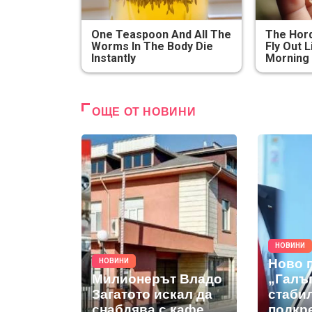
One Teaspoon And All The
The Hord
Worms In The Body Die
Fly Out L
Instantly
Morning
ОЩЕ ОТ НОВИНИ
НОВИНИ
Ново 
НОВИНИ
Милионерът Владо
„Галъ
Загатото искал да
стабил
снабдява с кафе
подкр