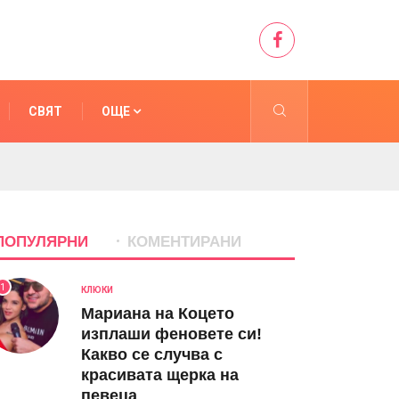
СВЯТ
ОЩЕ
ПОПУЛЯРНИ
КОМЕНТИРАНИ
1
КЛЮКИ
Мариана на Коцето
изплаши феновете си!
Какво се случва с
красивата щерка на
певеца