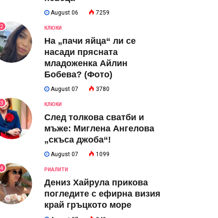
August 06
7259
2
КЛЮКИ
На „пачи яйца“ ли се
насади прясната
младоженка Айлин
Бобева? (Фото)
August 07
3780
3
КЛЮКИ
След толкова сватби и
мъже: Миглена Ангелова
„скъса джоба“!
August 07
1099
4
РИАЛИТИ
Дениз Хайрула прикова
погледите с ефирна визия
край гръцкото море