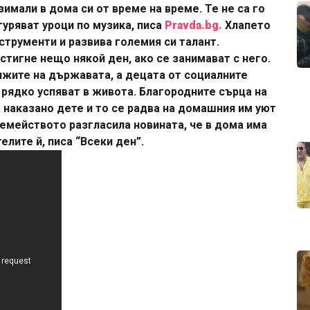
зимали в дома си от време на време. Те не са го
гуряват уроци по музика, писа
Pravda.bg.
Хлапето
нструменти и развива големия си талант.
стигне нещо някой ден, ако се занимават с него.
ижите на държавата, а децата от социалните
рядко успяват в живота. Благородните сърца на
а наказано дете и то се радва на домашния им уют
семейството разгласила новината, че в дома има
лите й, писа “Всеки ден”.