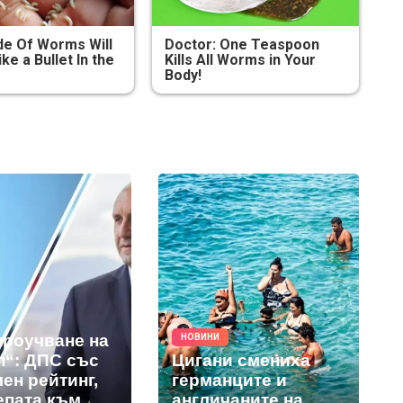
e Of Worms Will
Doctor: One Teaspoon
ike a Bullet In the
Kills All Worms in Your
Body!
проучване на
НОВИНИ
п“: ДПС със
Цигани смениха
ен рейтинг,
германците и
епата към
англичаните на