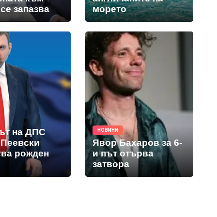
се запазва
морето
ът на ДПС
НОВИНИ
 Пеевски
Явор Бахаров за 6-
ува рожден
и път отърва
затвора