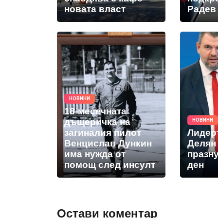
новата власт
Радев 
НОВИНИ
18-месечната
дъщеричка на
НОВИНИ
загиналия пилот
Лидер
Венцислав Дункин
Делян
има нужда от
празн
помощ след инсулт
ден
Остави коментар