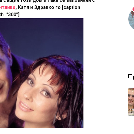
а същия този дом и така се запознали с
нтливо
, Катя и Здравко го [caption
th="300"]