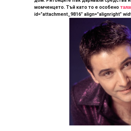
дом. Ритонците пък дарявали средства н
момченцето. Тъй като то е особено
тала
id="attachment_9816" align="alignright" wid