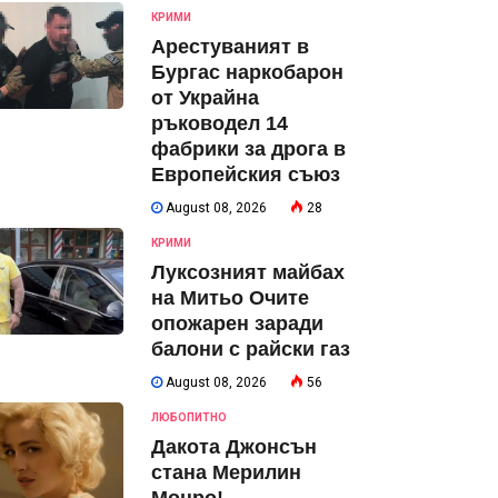
КРИМИ
Арестуваният в
Бургас наркобарон
от Украйна
ръководел 14
фабрики за дрога в
Европейския съюз
August 08, 2026
28
КРИМИ
Луксозният майбах
на Митьо Очите
опожарен заради
балони с райски газ
August 08, 2026
56
ЛЮБОПИТНО
Дакота Джонсън
стана Мерилин