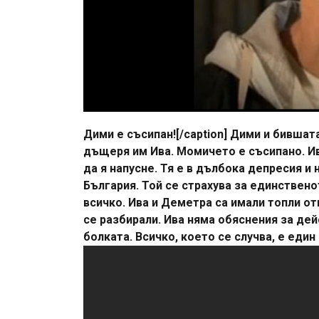
Дими е съсипан![/caption] Дими и бившат
дъщеря им Ива. Момичето е съсипано. Ив
да я напусне. Тя е в дълбока депресия и
България. Той се страхува за единствено
всичко. Ива и Деметра са имали топли о
се разбирали. Ива няма обяснения за де
болката. Всичко, което се случва, е един