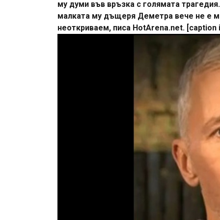
му думи във връзка с голямата трагедия.
малката му дъщеря Деметра вече не е ме
неоткриваем, писа HotArena.net. [caption i