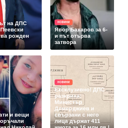
ът на ДПС
НОВИНИ
 Пеевски
Явор Бахаров за 6-
ува рожден
и път отърва
затвора
НОВИНИ
Ексклузивно! ДПС
разкриха:
Министър
Демерджиев и
ати и вещи
свързани с него
поръчали
лица държат 411
 над Николай
имота за 16 млн.лв.!