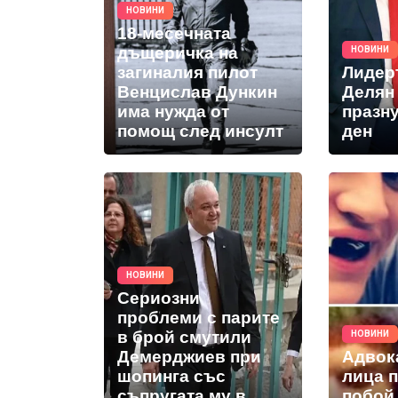
НОВИНИ
18-месечната
дъщеричка на
НОВИНИ
загиналия пилот
Лидер
Венцислав Дункин
Делян
има нужда от
празн
помощ след инсулт
ден
НОВИНИ
Сериозни
проблеми с парите
в брой смутили
НОВИНИ
Демерджиев при
Адвок
шопинга със
лица 
съпругата му в
побой