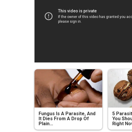
Fungus Is A Parasite, And
5 Parasi
It Dies From A Drop Of
You Shou
Plain...
Right N