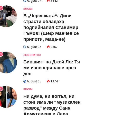
August 04
5642
2
КЛЮКИ
В „Черешката“: Диви
страсти обладаха
подпийналия Станимир
Гъмов! (Шеф Манчев се
припоти, Маца-не)
August 05
2667
3
ЛЮБОПИТНО
Бившият на Джей Ло: Тя
ми изневеряваше през
ден
August 05
1974
4
КЛЮКИ
Ни дума, ни вопъл, ни
стон! Има ли "музикален
развод" между Саня
Армутлиева и Дара