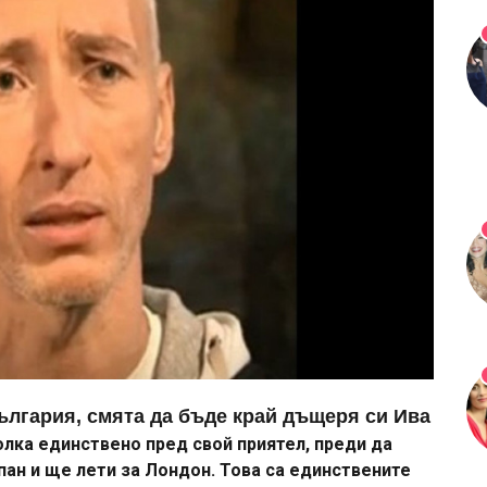
ългария, смята да бъде край дъщеря си Ива
олка единствено пред свой приятел, преди да
ипан и ще лети за Лондон. Това са единствените