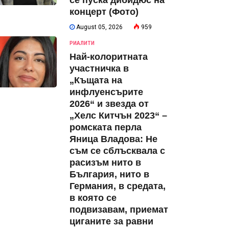
се пуска дибидюс на
концерт (Фото)
August 05, 2026
959
РИАЛИТИ
Най-колоритната
участничка в
„Къщата на
инфлуенсърите
2026“ и звезда от
„Хелс Китчън 2023“ –
ромската перла
Яница Владова: Не
съм се сблъсквала с
расизъм нито в
България, нито в
Германия, в средата,
в която се
подвизавам, приемат
циганите за равни