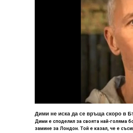
Дими не иска да се връща скоро в Б
Дими е споделил за своята най-голяма б
замине за Лондон. Той е казал, че е със