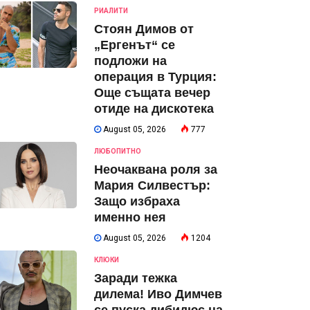
РИАЛИТИ
Стоян Димов от
„Ергенът“ се
подложи на
операция в Турция:
Още същата вечер
отиде на дискотека
August 05, 2026
777
ЛЮБОПИТНО
Неочаквана роля за
Мария Силвестър:
Защо избраха
именно нея
August 05, 2026
1204
КЛЮКИ
Заради тежка
дилема! Иво Димчев