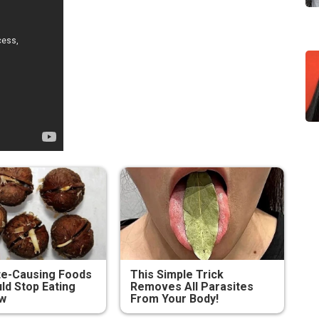
te-Causing Foods
This Simple Trick
ld Stop Eating
Removes All Parasites
ow
From Your Body!