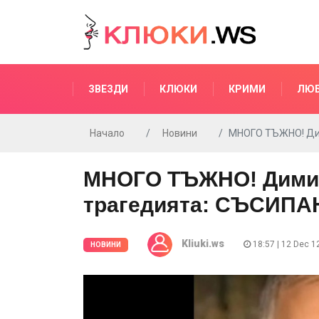
ЗВЕЗДИ
КЛЮКИ
КРИМИ
ЛЮ
Начало
Новини
МНОГО ТЪЖНО! Ди
МНОГО ТЪЖНО! Дими
трагедията: СЪСИПА
Kliuki.ws
18:57 | 12 Dec 1
НОВИНИ