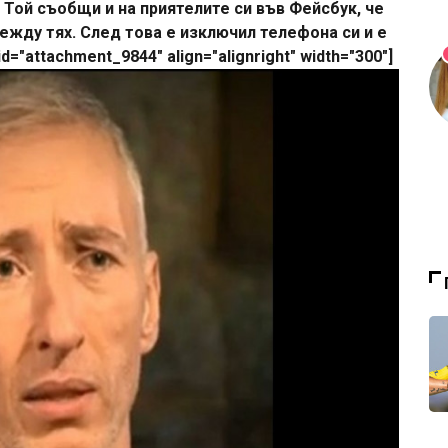
 Той съобщи и на приятелите си във Фейсбук, че
жду тях. След това е изключил телефона си и е
d="attachment_9844" align="alignright" width="300"]