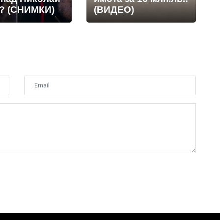
? (СНИМКИ)
(ВИДЕО)