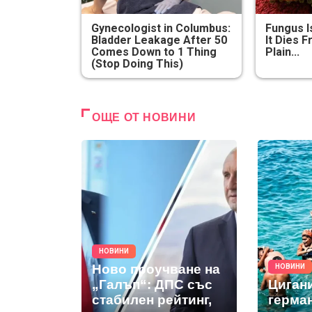
Gynecologist in Columbus:
Fungus I
Bladder Leakage After 50
It Dies 
Comes Down to 1 Thing
Plain...
(Stop Doing This)
ОЩЕ ОТ НОВИНИ
НОВИНИ
Ново проучване на
НОВИНИ
„Галъп“: ДПС със
Циган
стабилен рейтинг,
герма