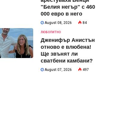
арестуваха Венци
"Белия негър" с 460
000 евро в него
August 08, 2026
84
ЛЮБОПИТНО
Дженифър Анистън
отново е влюбена!
Ще звънят ли
сватбени камбани?
August 07, 2026
497