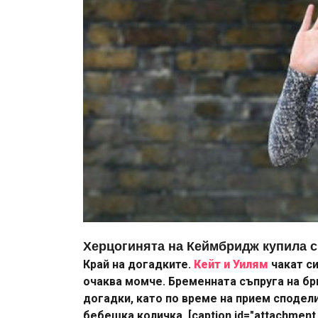
Херцогинята на Кеймбридж купила с
Край на догадките.
Кейт и Уилям
чакат с
очаква момче. Бременната съпруга на бр
догадки, като по време на прием сподели
бебешка количка. [caption id="attachment_2