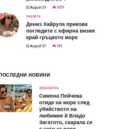
August 07
1071
5
РИАЛИТИ
Дениз Хайрула прикова
погледите с ефирна визия
край гръцкото море
August 07
791
ПОСЛЕДНИ НОВИНИ
ЛЮБОПИТНО
Симона Пейчева
отиде на море след
убийството на
любимия й Владо
Загатото, скарала се