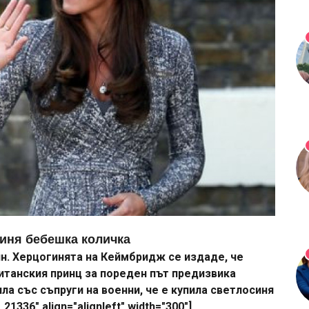
иня бебешка количка
ин. Херцогинята на Кеймбридж се издаде, че
итанския принц за пореден път предизвика
ла със съпруги на военни, че е купила светлосиня
1336" align="alignleft" width="300"]