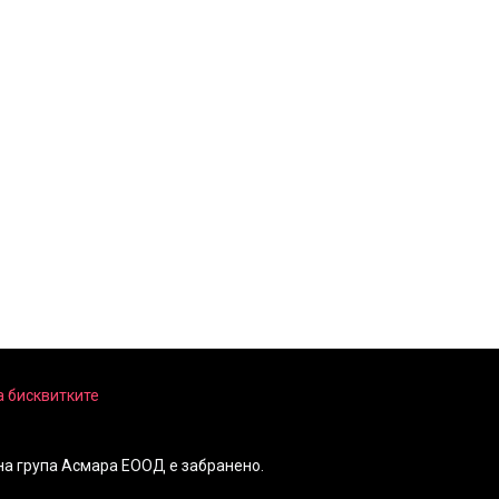
а бисквитките
на група Асмара ЕООД е забранено.