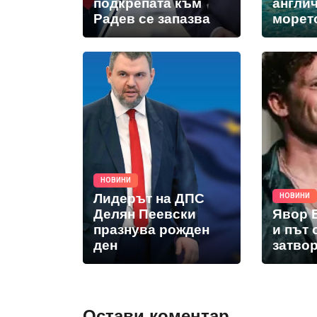
подкрепата към
англич
Радев се запазва
морет
НОВИНИ
Лидерът на ДПС
НОВИНИ
Делян Пеевски
Явор Б
празнува рожден
и път
ден
затво
Остави коментар