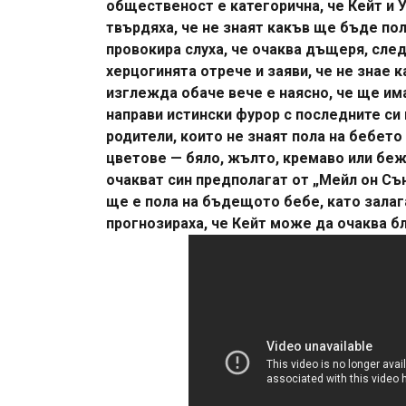
общественост е категорична, че Кейт и
твърдяха, че не знаят какъв ще бъде по
провокира слуха, че очаква дъщеря, след
херцогинята отрече и заяви, че не знае к
изглежда обаче вече е наясно, че ще има
направи истински фурор с последните си
родители, които не знаят пола на бебето
цветове — бяло, жълто, кремаво или беж
очакват син предполагат от „Мейл он Сън
ще е пола на бъдещото бебе, като залаг
прогнозираха, че Кейт може да очаква б