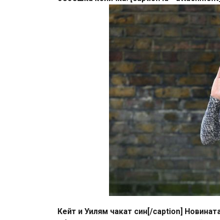
Кейт и Уилям чакат син[/caption] Новина