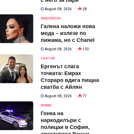
с него за пари
August 08, 2026
28
ЛЮБОПИТНО
Галена наложи нова
мода – излезе по
пижама, но с Chanel
August 08, 2026
133
ТЯ И ТОЙ
Ергенът слага
точката: Емрах
Стораро вдига пищна
сватба с Айлян
August 08, 2026
77
КРИМИ
Гонка на
наркодилъри с
полицаи в София,