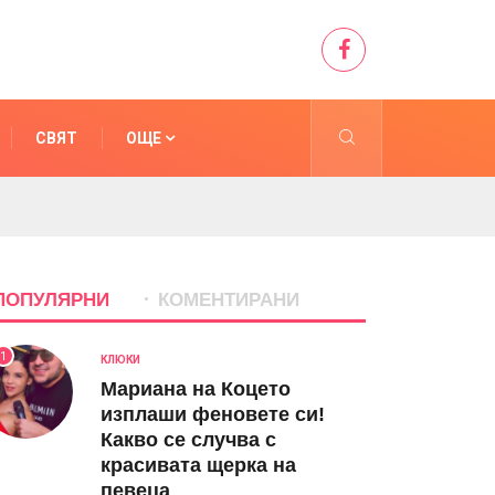
СВЯТ
ОЩЕ
ПОПУЛЯРНИ
КОМЕНТИРАНИ
1
КЛЮКИ
Мариана на Коцето
изплаши феновете си!
Какво се случва с
красивата щерка на
певеца