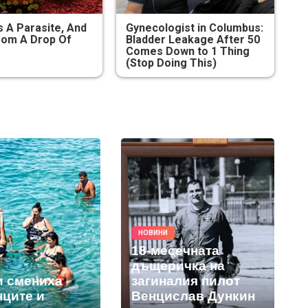
s A Parasite, And
Gynecologist in Columbus:
From A Drop Of
Bladder Leakage After 50
Comes Down to 1 Thing
(Stop Doing This)
НОВИНИ
18-месечната
дъщеричка на
и смениха
загиналия пилот
нците и
Венцислав Дункин