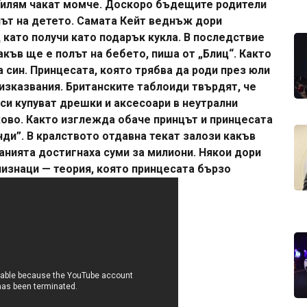
 Уилям чакат момче. Доскоро бъдещите родители
лът на детето. Самата Кейт веднъж дори
 като получи като подарък кукла. В последствие
акъв ще е полът на бебето, пиша от „Блиц“. Както
 син. Принцесата, която трябва да роди през юли
 изказвания. Британските таблоиди твърдят, че
 си купуват дрешки и аксесоари в неутрални
ово. Както изглежда обаче принцът и принцесата
ди”. В кралството отдавна текат залози какъв
анията достигнаха суми за милиони. Някои дори
лизнаци — теория, която принцесата бързо