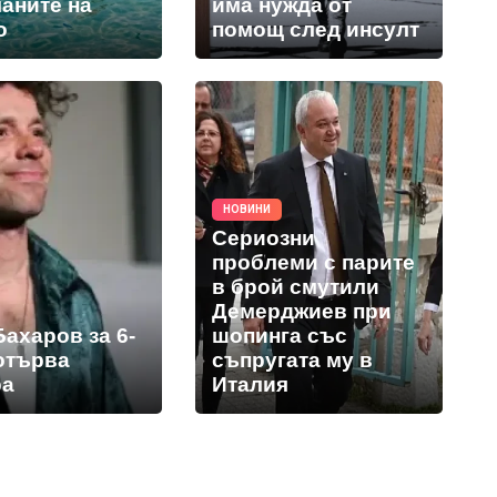
аните на
има нужда от
о
помощ след инсулт
НОВИНИ
Сериозни
проблеми с парите
в брой смутили
Демерджиев при
ахаров за 6-
шопинга със
 отърва
съпругата му в
ра
Италия