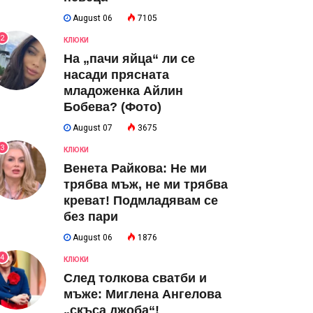
August 06
7105
2
КЛЮКИ
На „пачи яйца“ ли се
насади прясната
младоженка Айлин
Бобева? (Фото)
August 07
3675
3
КЛЮКИ
Венета Райкова: Не ми
трябва мъж, не ми трябва
креват! Подмладявам се
без пари
August 06
1876
4
КЛЮКИ
След толкова сватби и
мъже: Миглена Ангелова
„скъса джоба“!