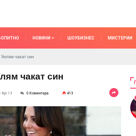
БОПИТНО
НОВИНИ
ШОУБИЗНЕС
МИСТЕРИИ
 Уилям чакат син
лям чакат син
8 Apr 13
0 Коментара
413