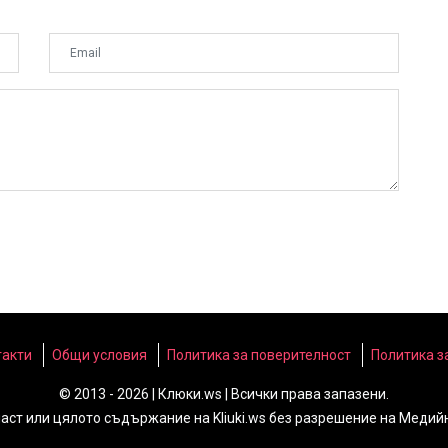
такти
Общи условия
Политика за поверителност
Политика з
© 2013 - 2026 | Клюки.ws | Всички права запазени.
част или цялото съдържание на Kliuki.ws без разрешение на Медий