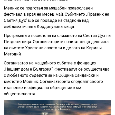
Мелник се подготвя за мащабен православен
фестивал в края на месец май. Събитието „Празник на
Светия Дух“ ще се проведе на стадиона над
емблематичната Кордопулова къща.
Програмата е посветена на слизането на Светия Дух на
Петдесетница. Организаторите почитат също деянията
на светите Христови апостоли и делото на Кирил и
Методий.
Организатор на мащабното събитие е фондация
„Нашият дом е България“. Фестивалът се осъществява
с любезното съдействие на Община Сандански и
кметство Мелник. Организаторите споделят своето
вълнение в официално обръщение към
обществеността.