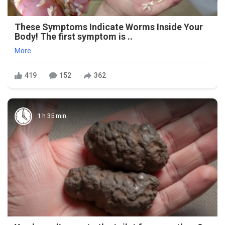
These Symptoms Indicate Worms Inside Your
Body! The first symptom is ..
More
419
152
362
1 h 35 min