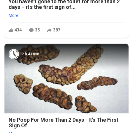
You haven’t gone to the toilet for more than 2
days – it's the first sign of...
More
434
35
387
2 h 43 min
No Poop For More Than 2 Days - It's The First
Sign Of