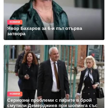
НОВИНИ
Явор Бахаров за 6-и път отърва
затвора
НОВИНИ
Сериозни проблеми с парите в брой
смутили Демерджиев при шопинга със