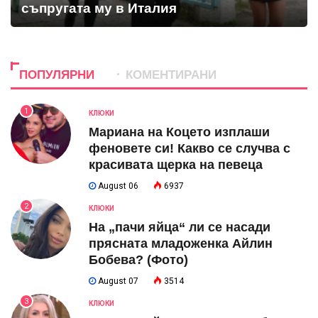
съпругата му в Италия
ПОПУЛЯРНИ
КОМЕНТИРАНИ
1
КЛЮКИ
Мариана на Коцето изплаши
феновете си! Какво се случва с
красивата щерка на певеца
August 06
6937
2
КЛЮКИ
На „пачи яйца“ ли се насади
прясната младоженка Айлин
Бобева? (Фото)
August 07
3514
3
КЛЮКИ