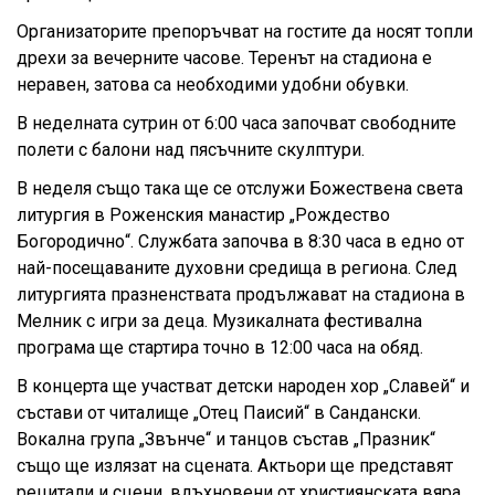
Организаторите препоръчват на гостите да носят топли
дрехи за вечерните часове. Теренът на стадиона е
неравен, затова са необходими удобни обувки.
В неделната сутрин от 6:00 часа започват свободните
полети с балони над пясъчните скулптури.
В неделя също така ще се отслужи Божествена света
литургия в Роженския манастир „Рождество
Богородично“. Службата започва в 8:30 часа в едно от
най-посещаваните духовни средища в региона. След
литургията празненствата продължават на стадиона в
Мелник с игри за деца. Музикалната фестивална
програма ще стартира точно в 12:00 часа на обяд.
В концерта ще участват детски народен хор „Славей“ и
състави от читалище „Отец Паисий“ в Сандански.
Вокална група „Звънче“ и танцов състав „Празник“
също ще излязат на сцената. Актьори ще представят
рецитали и сцени, вдъхновени от християнската вяра.