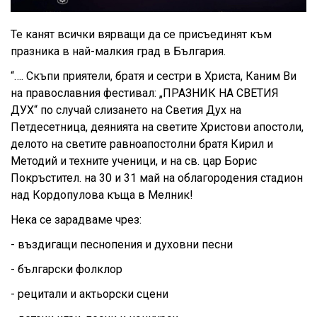
Те канят всички вярващи да се присъединят към
празника в най-малкия град в България.
“…. Скъпи приятели, братя и сестри в Христа, Каним Ви
на православния фестивал: „ПРАЗНИК НА СВЕТИЯ
ДУХ“ по случай слизането на Светия Дух на
Петдесетница, деянията на светите Христови апостоли,
делото на светите равноапостолни братя Кирил и
Методий и техните ученици, и на св. цар Борис
Покръстител. на 30 и 31 май на облагородения стадион
над Кордопулова къща в Мелник!
Нека се зарадваме чрез:
- въздигащи песнопения и духовни песни
- български фолклор
- рецитали и актьорски сцени