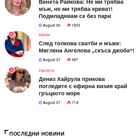
Венета Райкова: Не ми трябва
мъж, не ми трябва креват!
Подмладявам се без пари
August 06
1855
4
КЛЮКИ
След толкова сватби и мъже:
Миглена Ангелова „скъса джоба“!
August 07
987
5
РИАЛИТИ
Дениз Хайрула прикова
погледите с ефирна визия край
гръцкото море
August 07
714
ПОСЛЕДНИ НОВИНИ