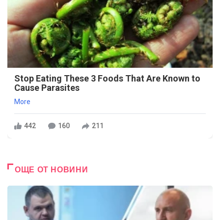
Stop Eating These 3 Foods That Are Known to
Cause Parasites
More
442
160
211
ОЩЕ ОТ НОВИНИ