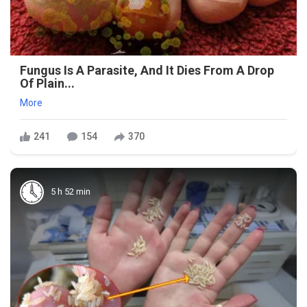
Fungus Is A Parasite, And It Dies From A Drop
Of Plain...
More
241
154
370
5 h 52 min