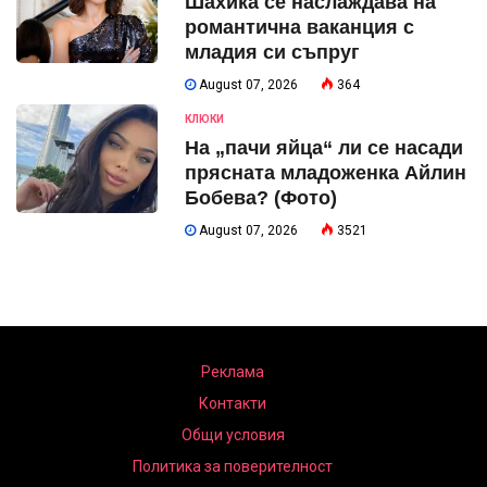
Шахика се наслаждава на
романтична ваканция с
младия си съпруг
August 07, 2026
364
КЛЮКИ
На „пачи яйца“ ли се насади
прясната младоженка Айлин
Бобева? (Фото)
August 07, 2026
3521
Реклама
Контакти
Общи условия
Политика за поверителност