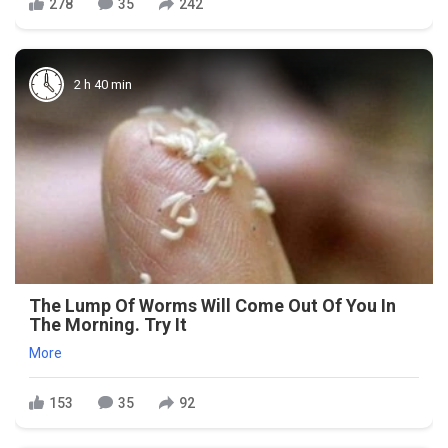
278
35
242
2 h 40 min
The Lump Of Worms Will Come Out Of You In
The Morning. Try It
More
153
35
92