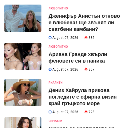
ЛЮБОПИТНО
Дженифър Анистън отново
е влюбена! Ще звънят ли
сватбени камбани?
August 07, 2026
385
ЛЮБОПИТНО
Ариана Гранде хвърли
феновете си в паника
August 07, 2026
357
РИАЛИТИ
Дениз Хайрула прикова
погледите с ефирна визия
край гръцкото море
August 07, 2026
728
СЕРИАЛИ