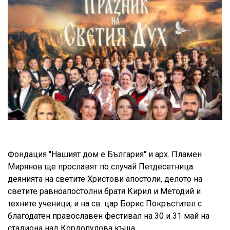
Фондация "Нашият дом е България" и арх. Пламен
Мирянов ще прославят по случай Петдесетница
деянията на светите Христови апостоли, делото на
светите равноапостолни братя Кирил и Методий и
техните ученици, и на св. цар Борис Покръстител с
благодатен православен фестивал на 30 и 31 май на
стадиона над Кордопулова къща.