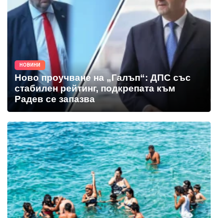
НОВИНИ
Ново проучване на „Галъп“: ДПС със
стабилен рейтинг, подкрепата към
Радев се запазва