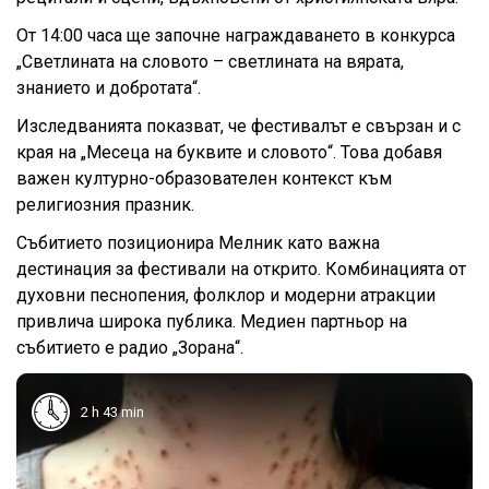
От 14:00 часа ще започне награждаването в конкурса
„Светлината на словото – светлината на вярата,
знанието и добротата“.
Изследванията показват, че фестивалът е свързан и с
края на „Месеца на буквите и словото“. Това добавя
важен културно-образователен контекст към
религиозния празник.
Събитието позиционира Мелник като важна
дестинация за фестивали на открито. Комбинацията от
духовни песнопения, фолклор и модерни атракции
привлича широка публика. Медиен партньор на
събитието е радио „Зорана“.
2 h 43 min