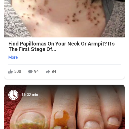
Find Papillomas On Your Neck Or Armpit? It's
The First Stage Of...
More
500
94
84
1 h 32 min