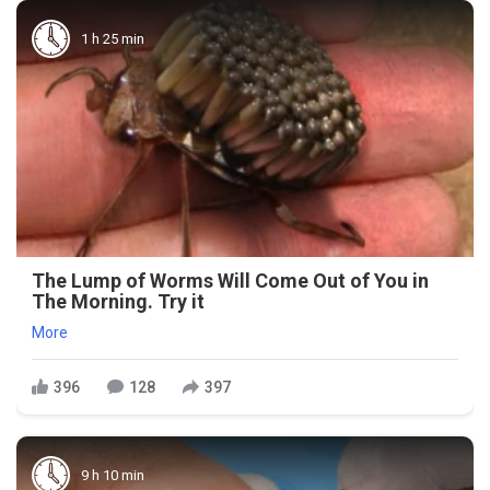
1 h 25 min
The Lump of Worms Will Come Out of You in
The Morning. Try it
More
396
128
397
9 h 10 min