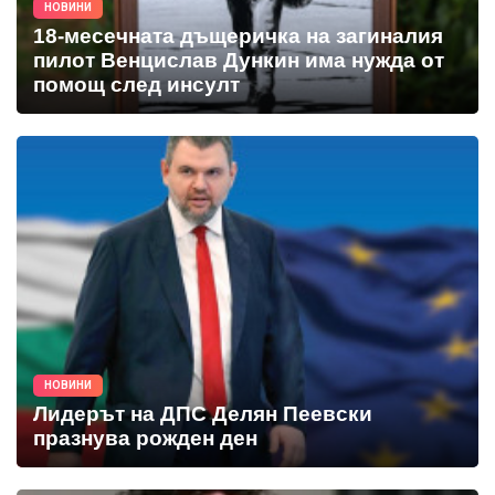
НОВИНИ
18-месечната дъщеричка на загиналия
пилот Венцислав Дункин има нужда от
помощ след инсулт
НОВИНИ
Лидерът на ДПС Делян Пеевски
празнува рожден ден