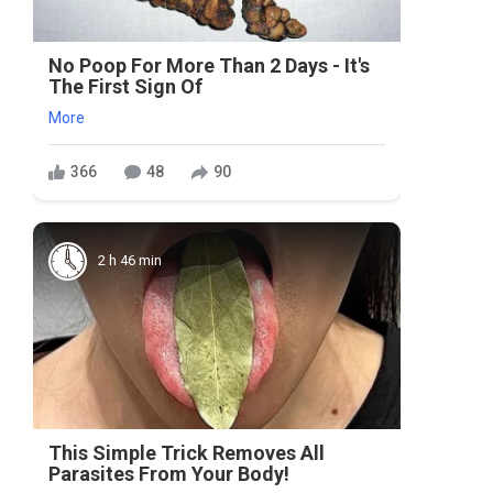
No Poop For More Than 2 Days - It's
The First Sign Of
More
366
48
90
2 h 46 min
This Simple Trick Removes All
Parasites From Your Body!