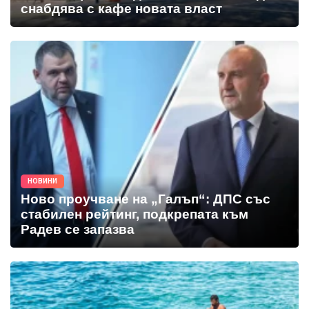
снабдява с кафе новата власт
НОВИНИ
Ново проучване на „Галъп“: ДПС със
стабилен рейтинг, подкрепата към
Радев се запазва