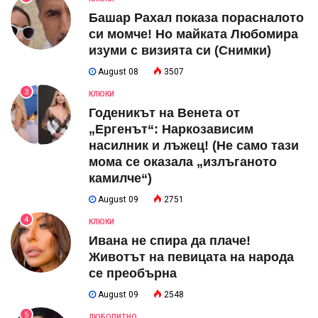
Башар Рахал показа порасналото
си момче! Но майката Любомира
изуми с визията си (Снимки)
August 08
3507
3
КЛЮКИ
Годеникът на Венета от
„Ергенът“: Наркозависим
насилник и лъжец! (Не само тази
мома се оказала „излъганото
камилче“)
August 09
2751
4
КЛЮКИ
Ивана не спира да плаче!
Животът на певицата на народа
се преобърна
August 09
2548
5
ЛЮБОПИТНО