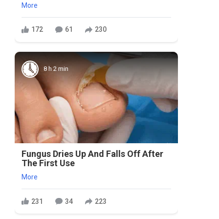
More
172
61
230
8 h 2 min
Fungus Dries Up And Falls Off After
The First Use
More
231
34
223