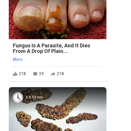
Fungus Is A Parasite, And It Dies
From A Drop Of Plain...
More
218
39
218
6 h 54 min