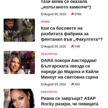
тази мома се оказала
„излъганото камилче“)
August 09, 2026
2786
КРИМИ
Кои са босовете на
разбитата фабрика за
фентанил във „Факултета“?
August 09, 2026
168
ЛЮБОПИТНО
DARA покори Амстердам!
Българската звезда се
нареди до Мадона и Кайли
Миноуг на световна сцена
August 09, 2026
903
ЛЮБОПИТНО
Риана се завръща? A$AP
Rocky разкри, че певицата