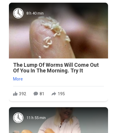
8 h 40 min
The Lump Of Worms Will Come Out
Of You In The Morning. Try It
More
392
81
195
11 h 55 min