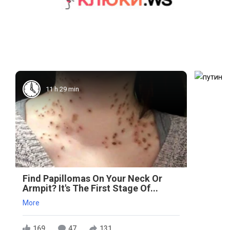
11 h 29 min
Find Papillomas On Your Neck Or
Armpit? It's The First Stage Of...
More
169
47
131