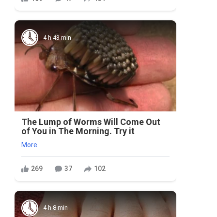
4 h 43 min
The Lump of Worms Will Come Out
of You in The Morning. Try it
More
269
37
102
4 h 8 min