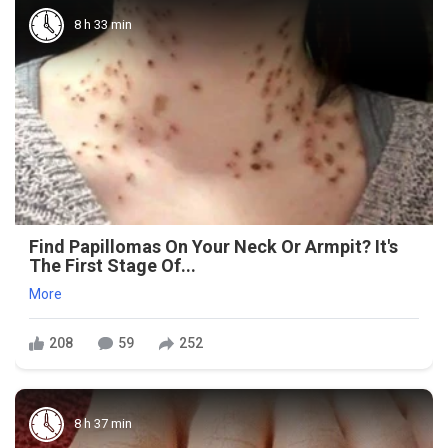
8 h 33 min
Find Papillomas On Your Neck Or Armpit? It's
The First Stage Of...
More
208
59
252
8 h 37 min