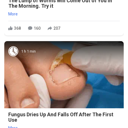
The Lump of Worms Will Come Out of You in
The Morning. Try it
More
368
160
207
1 h 1 min
Fungus Dries Up And Falls Off After The First
Use