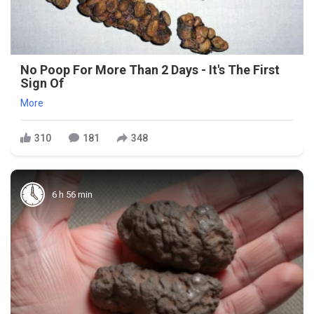
No Poop For More Than 2 Days - It's The First
Sign Of
More
310
181
348
6 h 56 min