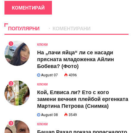
КОМЕНТИРАЙ
ПОПУЛЯРНИ
КОМЕНТИРАНИ
1
КЛЮКИ
На „пачи яйца“ ли се насади
прясната младоженка Айлин
Бобева? (Фото)
August 07
4396
2
КЛЮКИ
Кой, Елвиса ли? Ето с кого
замени вечния плейбой ергенката
Мартина Петрова (Снимка)
August 08
3549
3
КЛЮКИ
Башар Рахал показа порасналото