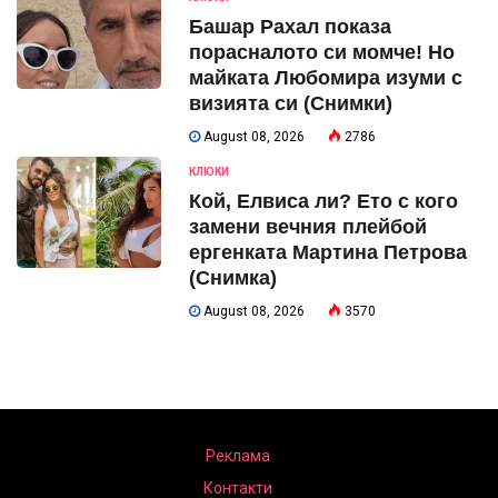
Башар Рахал показа
порасналото си момче! Но
майката Любомира изуми с
визията си (Снимки)
August 08, 2026
2786
КЛЮКИ
Кой, Елвиса ли? Ето с кого
замени вечния плейбой
ергенката Мартина Петрова
(Снимка)
August 08, 2026
3570
Реклама
Контакти