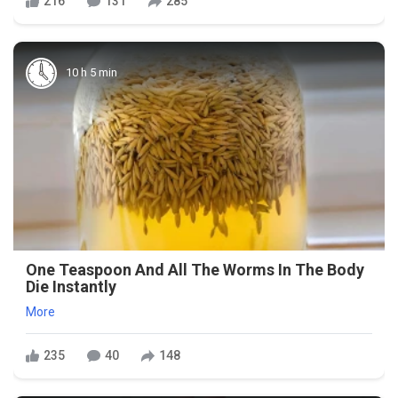
216
131
285
10 h 5 min
One Teaspoon And All The Worms In The Body
Die Instantly
More
235
40
148