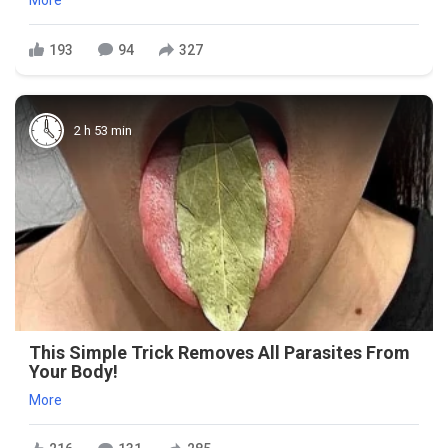
More
193
94
327
2 h 53 min
This Simple Trick Removes All Parasites From
Your Body!
More