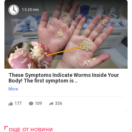
1 h 20 min
These Symptoms Indicate Worms Inside Your
Body! The first symptom is ..
More
177
109
336
ОЩЕ ОТ НОВИНИ