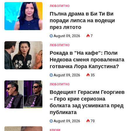
ЛЮБОПИТНО
Пълна драма в Би Ти Ви
поради липса на водещи
през лятото
August 09, 2026
7
ЛЮБОПИТНО
Рокада в "На кафе": Поли
Недкова сменя провалената
готвачка Лора Капустина?
August 09, 2026
35
ЛЮБОПИТНО
Водещият Герасим Георгиев
– Геро крие сериозна
болката зад усмивката пред
публиката
August 09, 2026
70
КЛЮКИ