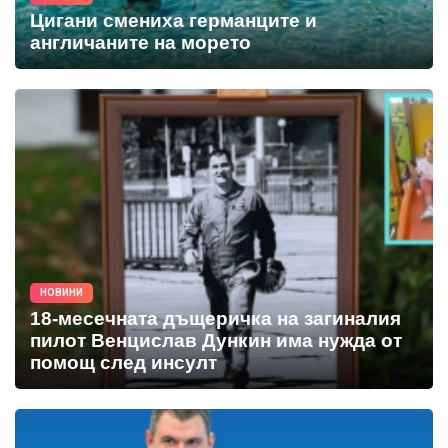
Цигани смениха германците и
англичаните на морето
НОВИНИ
18-месечната дъщеричка на загиналия
пилот Венцислав Дункин има нужда от
помощ след инсулт