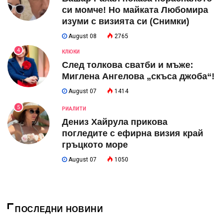
си момче! Но майката Любомира
изуми с визията си (Снимки)
August 08
2765
4
КЛЮКИ
След толкова сватби и мъже:
Миглена Ангелова „скъса джоба“!
August 07
1414
5
РИАЛИТИ
Дениз Хайрула прикова
погледите с ефирна визия край
гръцкото море
August 07
1050
ПОСЛЕДНИ НОВИНИ