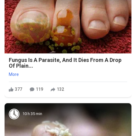
Fungus Is A Parasite, And It Dies From A Drop
Of Plain...
More
377
119
132
10 h 35 min