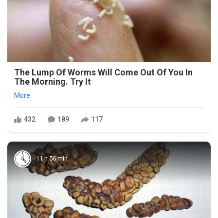
The Lump Of Worms Will Come Out Of You In
The Morning. Try It
More
432
189
117
11 h 56 min