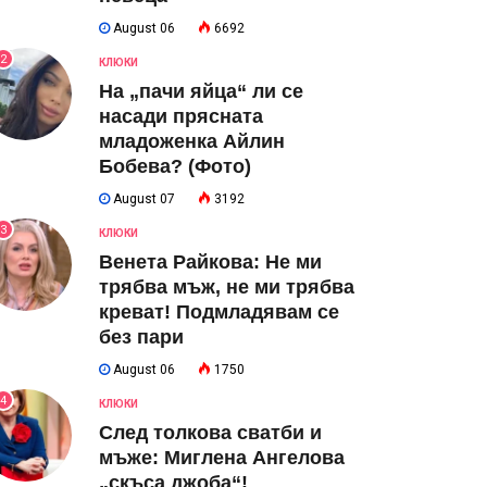
August 06
6692
2
КЛЮКИ
На „пачи яйца“ ли се
насади прясната
младоженка Айлин
Бобева? (Фото)
August 07
3192
3
КЛЮКИ
Венета Райкова: Не ми
трябва мъж, не ми трябва
креват! Подмладявам се
без пари
August 06
1750
4
КЛЮКИ
След толкова сватби и
мъже: Миглена Ангелова
„скъса джоба“!