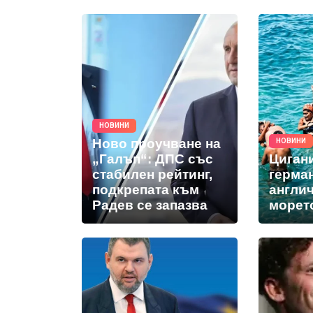
НОВИНИ
Ново проучване на
НОВИНИ
„Галъп“: ДПС със
Циган
стабилен рейтинг,
герма
подкрепата към
англич
Радев се запазва
морет