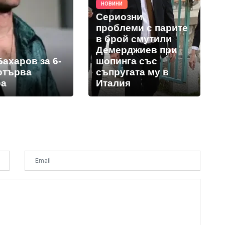
НОВИНИ
Сериозни
проблеми с парите
в брой смутили
Демерджиев при
ахаров за 6-
шопинга със
 отърва
съпругата му в
ра
Италия