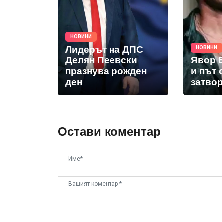
НОВИНИ
Лидерът на ДПС
НОВИНИ
Делян Пеевски
Явор Б
празнува рожден
и път
ден
затво
Остави коментар