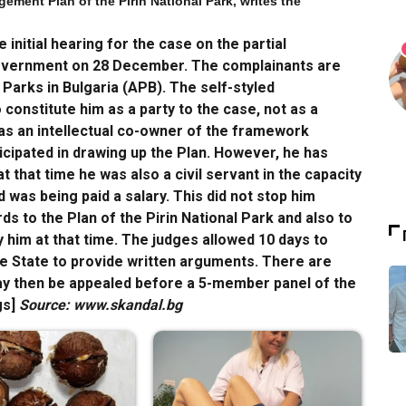
ement Plan of the Pirin National Park, writes the
initial hearing for the case on the partial
overnment on 28 December. The complainants are
Parks in Bulgaria (APB). The self-styled
constitute him as a party to the case, not as a
 as an intellectual co-owner of the framework
cipated in drawing up the Plan. However, he has
t that time he was also a civil servant in the capacity
d was being paid a salary. This did not stop him
ds to the Plan of the Pirin National Park and also to
y him at that time. The judges allowed 10 days to
he State to provide written arguments. There are
may then be appealed before a 5-member panel of the
gs]
Source: www.skandal.bg