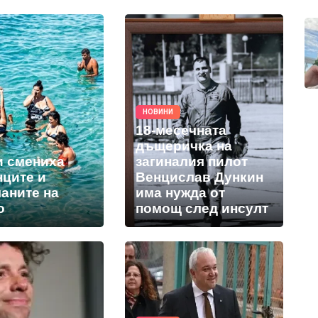
НОВИНИ
18-месечната
дъщеричка на
и смениха
загиналия пилот
нците и
Венцислав Дункин
аните на
има нужда от
о
помощ след инсулт