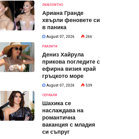
ЛЮБОПИТНО
Ариана Гранде
хвърли феновете си
в паника
August 07, 2026
266
РИАЛИТИ
Дениз Хайрула
прикова погледите с
ефирна визия край
гръцкото море
August 07, 2026
539
СЕРИАЛИ
Шахика се
наслаждава на
романтична
ваканция с младия
си съпруг