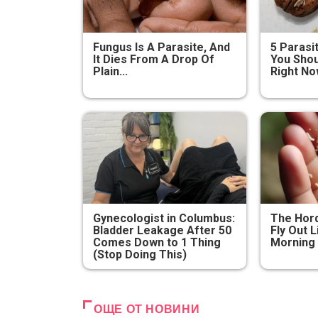
Fungus Is A Parasite, And
5 Parasi
It Dies From A Drop Of
You Shou
Plain...
Right N
Gynecologist in Columbus:
The Hord
Bladder Leakage After 50
Fly Out L
Comes Down to 1 Thing
Morning
(Stop Doing This)
ОЩЕ ОТ НОВИНИ