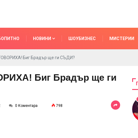
БОПИТНО
НОВИНИ
ШОУБИЗНЕС
МИСТЕРИИ
ГОВОРИХА! Биг Брадър ще ги СЪДИ?
РИХА! Биг Брадър ще ги
2
0 Коментара
798