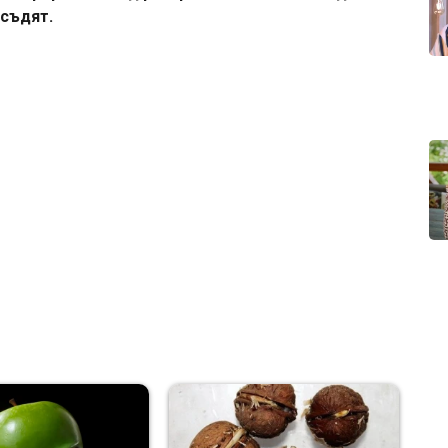
 съдят.