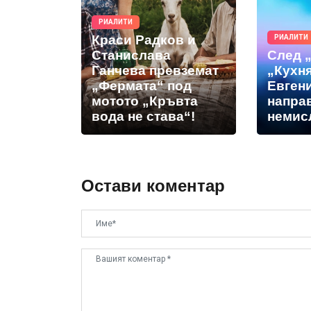
РИАЛИТИ
Краси Радков и
РИАЛИТИ
Станислава
След 
Ганчева превземат
„Кухня
„Фермата“ под
Евген
мотото „Кръвта
напра
вода не става“!
немис
Остави коментар