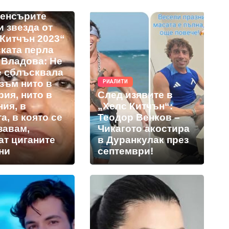
та на
енсърите
и звезда от
 Китчън 2023“
ската перла
 Владова: Не
е сблъсквала
зъм нито в
РИАЛИТИ
ия, нито в
След изявите в
ия, в
„Хелс Китчън“:
а, в която се
Теодор Венков –
завам,
Чикагото акостира
ат циганите
в Дуранкулак през
ни
септември!