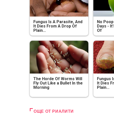
Fungus Is A Parasite, And
No Poop
It Dies From A Drop Of
Days - It
Plain...
Of
The Horde Of Worms Will
Fungus I
Fly Out Like a Bullet In the
It Dies 
Morning
Plain...
РИАЛИТИ
Най-к
участн
ОЩЕ ОТ РИАЛИТИ