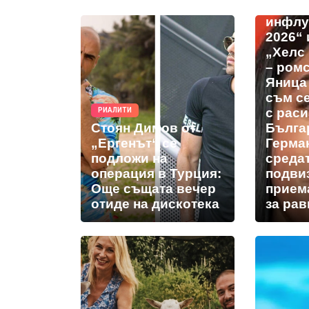
„Къща
инфлу
2026“ 
„Хелс
– ром
Яница
съм с
с раси
РИАЛИТИ
Стоян Димов от
Българ
„Ергенът“ се
Герман
подложи на
средат
операция в Турция:
подви
Още същата вечер
прием
отиде на дискотека
за рав