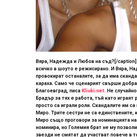
Вяра, Надежда и Любов на съд?[/caption
всичко в шоуто е режисирано. И Вяра, Н
провокират останалите, за да има сканда
караха. Само че сценарият свърши добра 
Благоевград, писа
Kliuki.net.
Не случайно 
Брадър за тях е работа, тъй като играят 
просто са играли роли. Скандалите им са
Миро. Трите сестри не са единствените, 
Миро също проговори за номинацията на С
номинира, но Големия брат не му позволи
звезди не смятат да участват повече в т