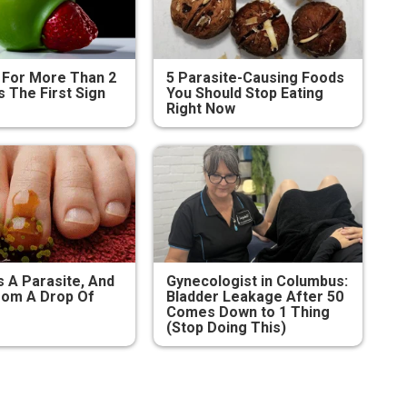
 For More Than 2
5 Parasite-Causing Foods
's The First Sign
You Should Stop Eating
Right Now
s A Parasite, And
Gynecologist in Columbus:
From A Drop Of
Bladder Leakage After 50
Comes Down to 1 Thing
(Stop Doing This)
олоритната
ичка в