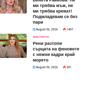
Венета Райкова: Не
ми трябва мъж, не
ми трябва креват!
Подмладявам се без
пари
August 06, 2026
1407
ЛЮБОПИТНО
Рени разтопи
сърцата на феновете
с нежни кадри край
морето
August 06, 2026
301