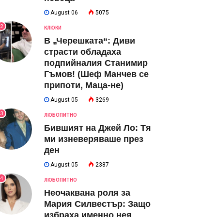
August 06
5075
2
КЛЮКИ
В „Черешката“: Диви
страсти обладаха
подпийналия Станимир
Гъмов! (Шеф Манчев се
припоти, Маца-не)
August 05
3269
3
ЛЮБОПИТНО
Бившият на Джей Ло: Тя
ми изневеряваше през
ден
August 05
2387
4
ЛЮБОПИТНО
Неочаквана роля за
Мария Силвестър: Защо
избраха именно нея