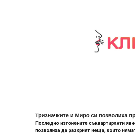
Тризначките и Миро си позволиха п
Последно изгонените съквартиранти явн
позволиха да разкрият неща, които нямат