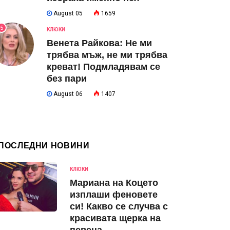
August 05
1659
5
КЛЮКИ
Венета Райкова: Не ми
трябва мъж, не ми трябва
креват! Подмладявам се
без пари
August 06
1407
ПОСЛЕДНИ НОВИНИ
КЛЮКИ
Мариана на Коцето
изплаши феновете
си! Какво се случва с
красивата щерка на