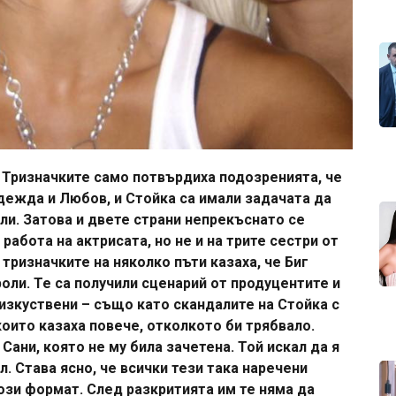
] Тризначките само потвърдиха подозренията, че
адежда и Любов, и Стойка са имали задачата да
ли. Затова и двете страни непрекъснато се
работа на актрисата, но не и на трите сестри от
тризначките на няколко пъти казаха, че Биг
роли. Те са получили сценарий от продуцентите и
 изкуствени – също като скандалите на Стойка с
които казаха повече, отколкото би трябвало.
ани, която не му била зачетена. Той искал да я
л. Става ясно, че всички тези така наречени
ози формат. След разкритията им те няма да