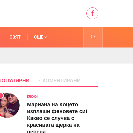
СВЯТ
ОЩЕ
ПОПУЛЯРНИ
КОМЕНТИРАНИ
1
КЛЮКИ
Мариана на Коцето
изплаши феновете си!
Какво се случва с
красивата щерка на
певеца