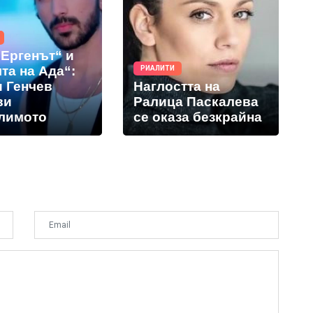
„Ергенът“ и
та на Ада“:
РИАЛИТИ
и Генчев
Наглостта на
ви
Ралица Паскалева
лимото
се оказа безкрайна