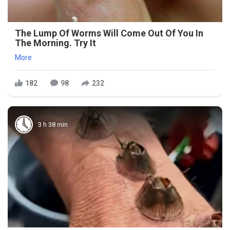
The Lump Of Worms Will Come Out Of You In
The Morning. Try It
More
182
98
232
3 h 38 min