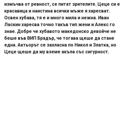
измъчва от ревност, се питат зрителите. Цеце си е
красавица и наистина всички мъже я харесват.
Освен хубава, тя е и много мила и нежна. Иван
Ласкин харесва точно такъв тип жени и Алекс го
знае. Добре че хубавото македонско девойче не
беше във ВИП Брадър, че тогава щеше да стане
една. Актьорът се захласна по Никол и Златка, но
Цеце щеше да му вземе акъла със сигурност.