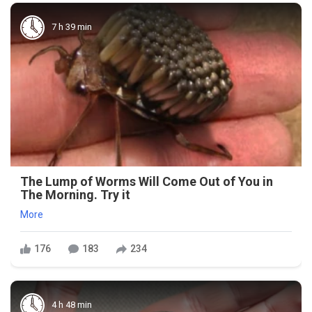
7 h 39 min
The Lump of Worms Will Come Out of You in
The Morning. Try it
More
176
183
234
4 h 48 min