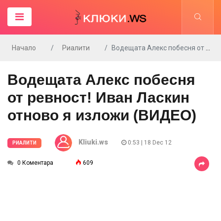
Начало
Риалити
Водещата Алекс побесня от ревност! Иван Ласкин отново я изложи (ВИДЕО)
Водещата Алекс побесня
от ревност! Иван Ласкин
отново я изложи (ВИДЕО)
Kliuki.ws
0:53 | 18 Dec 12
РИАЛИТИ
0 Коментара
609