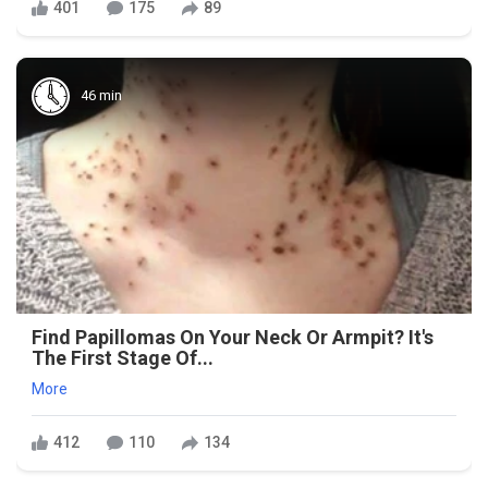
401
175
89
46 min
Find Papillomas On Your Neck Or Armpit? It's
The First Stage Of...
More
412
110
134