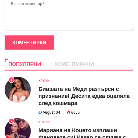
КОМЕНТИРАЙ
ПОПУЛЯРНИ
КОМЕНТИРАНИ
1
КЛЮКИ
Бившата на Меди разтърси с
признание! Десита едва оцеляла
след кошмара
August 04
6055
2
КЛЮКИ
Мариана на Коцето изплаши
феновете си! Какво се случва с