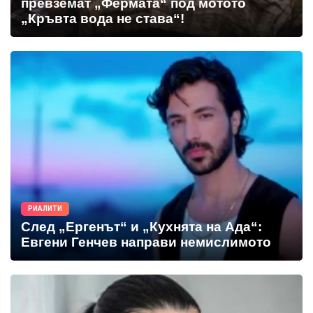
превземат „Фермата“ под мотото
„Кръвта вода не става“!
РИАЛИТИ
След „Ергенът“ и „Кухнята на Ада“:
Евгени Генчев направи немислимото