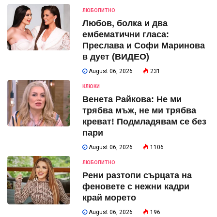
ЛЮБОПИТНО
Любов, болка и два
ембематични гласа:
Преслава и Софи Маринова
в дует (ВИДЕО)
August 06, 2026
231
КЛЮКИ
Венета Райкова: Не ми
трябва мъж, не ми трябва
креват! Подмладявам се без
пари
August 06, 2026
1106
ЛЮБОПИТНО
Рени разтопи сърцата на
феновете с нежни кадри
край морето
August 06, 2026
196