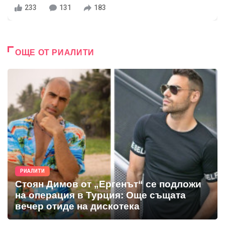
233
131
183
ОЩЕ ОТ РИАЛИТИ
РИАЛИТИ
Стоян Димов от „Ергенът“ се подложи
на операция в Турция: Още същата
вечер отиде на дискотека