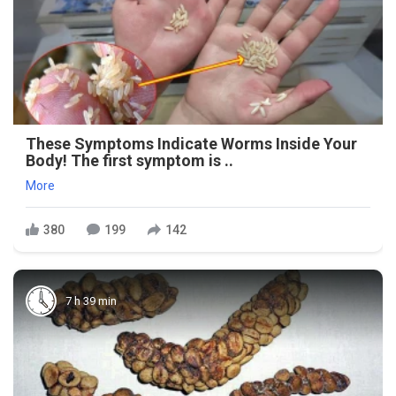
These Symptoms Indicate Worms Inside Your
Body! The first symptom is ..
More
380
199
142
7 h 39 min