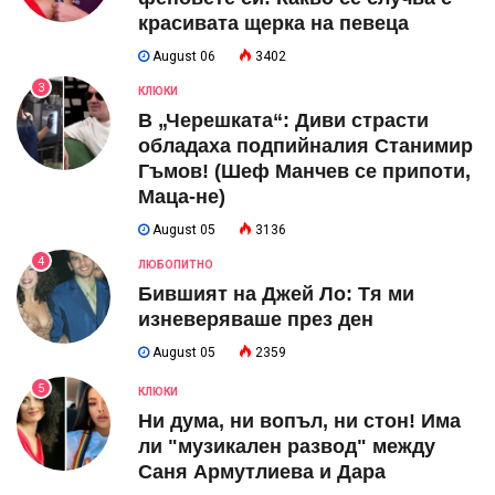
красивата щерка на певеца
August 06
3402
3
КЛЮКИ
В „Черешката“: Диви страсти
обладаха подпийналия Станимир
Гъмов! (Шеф Манчев се припоти,
Маца-не)
August 05
3136
4
ЛЮБОПИТНО
Бившият на Джей Ло: Тя ми
изневеряваше през ден
August 05
2359
5
КЛЮКИ
Ни дума, ни вопъл, ни стон! Има
ли "музикален развод" между
Саня Армутлиева и Дара