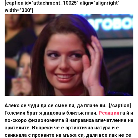
[caption id="attachment_10025" align="alignright"
width="300"]
Алекс се чуди да се смее ли, да плаче ли...[/caption]
Големия брат я дадоха в близък план.
Реакция
та й и
по-скоро физиономията й направиха впечатление на
зрителите. Въпреки че е артистична натура и е
свикнала с проявите на мъжа си, дали все пак не се