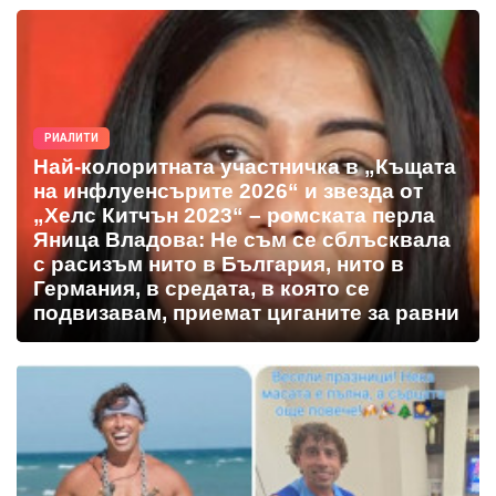
РИАЛИТИ
Най-колоритната участничка в „Къщата
на инфлуенсърите 2026“ и звезда от
„Хелс Китчън 2023“ – ромската перла
Яница Владова: Не съм се сблъсквала
с расизъм нито в България, нито в
Германия, в средата, в която се
подвизавам, приемат циганите за равни