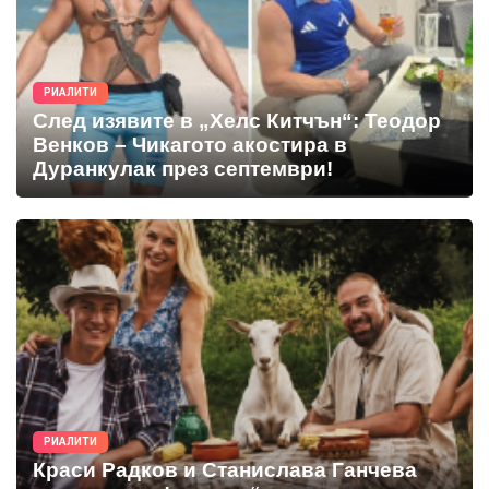
РИАЛИТИ
След изявите в „Хелс Китчън“: Теодор
Венков – Чикагото акостира в
Дуранкулак през септември!
РИАЛИТИ
Краси Радков и Станислава Ганчева