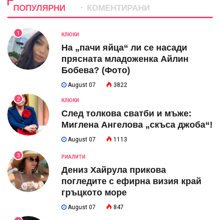
ПОПУЛЯРНИ
КОМЕНТИРАНИ
1
КЛЮКИ
На „пачи яйца“ ли се насади
прясната младоженка Айлин
Бобева? (Фото)
August 07
3822
2
КЛЮКИ
След толкова сватби и мъже:
Миглена Ангелова „скъса джоба“!
August 07
1113
3
РИАЛИТИ
Дениз Хайрула прикова
погледите с ефирна визия край
гръцкото море
August 07
847