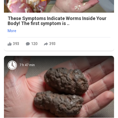
These Symptoms Indicate Worms Inside Your
Body! The first symptom is ..
More
393
120
393
7 h 47 min