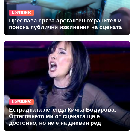
ШОУБИЗНЕС
Преслава сряза арогантен охранител и
поиска публични извинения на сцената
ШОУБИЗНЕС
Естрадната легенда Кичка Бодурова:
Оттеглянето ми от сцената ще е
достойно, но не е на дневен ред