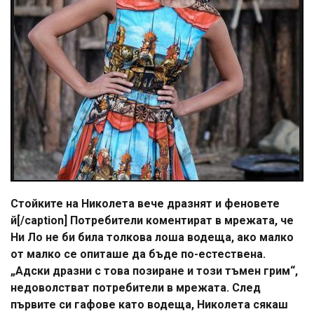
Стойките на Николета вече дразнят и феновете
й[/caption] Потребители коментират в мрежата, че
Ни Ло не би била толкова лоша водеща, ако малко
от малко се опиташе да бъде по-естествена.
„Адски дразни с това позиране и този тъмен грим“,
недоволстват потребители в мрежата. След
първите си гафове като водеща, Николета сякаш