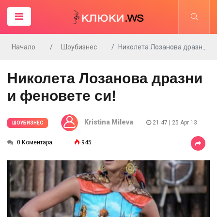
Начало
Шоубизнес
Николета Лозанова дразни и феновете си!
Николета Лозанова дразни
и феновете си!
Kristina Mileva
21:47 | 25 Apr 13
ШОУБИЗНЕС
0 Коментара
945