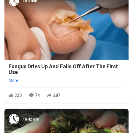
1 h 9 min
Fungus Dries Up And Falls Off After The First
Use
More
320
74
287
7 h 42 min