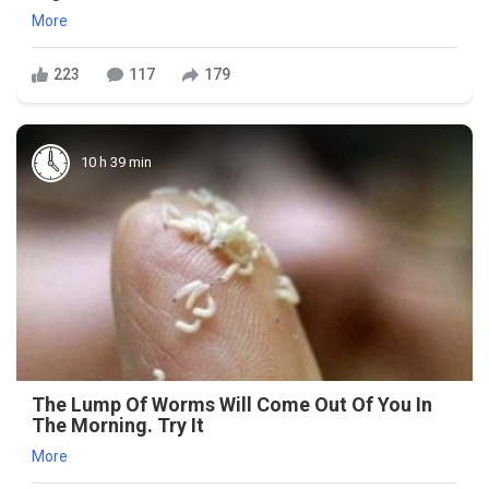
More
223
117
179
10 h 39 min
The Lump Of Worms Will Come Out Of You In
The Morning. Try It
More