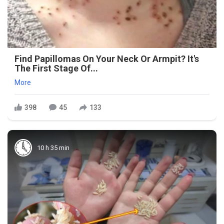
Find Papillomas On Your Neck Or Armpit? It's
The First Stage Of...
More
398
45
133
10 h 35 min