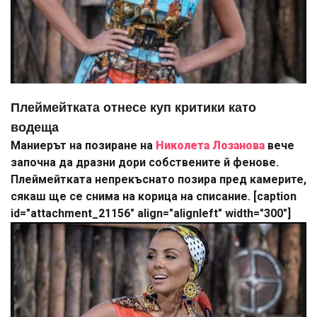
Плеймейтката отнесе куп критики като
водеща
Маниерът на позиране на
Николета Лозанова
вече
започна да дразни дори собствените й фенове.
Плеймейтката непрекъснато позира пред камерите,
сякаш ще се снима на корица на списание. [caption
id="attachment_21156" align="alignleft" width="300"]