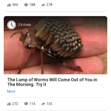
466
188
278
2 h 0 min
The Lump of Worms Will Come Out of You in
The Morning. Try it
More
272
114
155