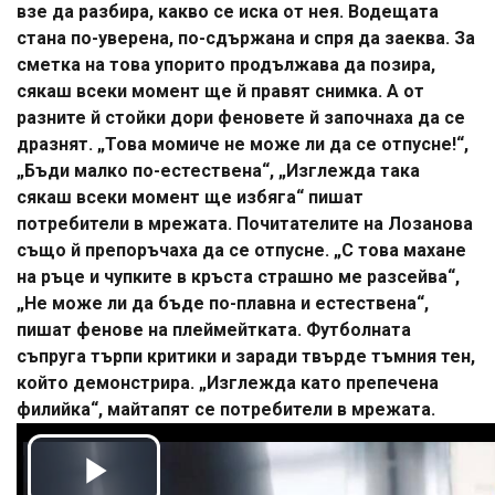
взе да разбира, какво се иска от нея. Водещата
стана по-уверена, по-сдържана и спря да заеква. За
сметка на това упорито продължава да позира,
сякаш всеки момент ще й правят снимка. А от
разните й стойки дори феновете й започнаха да се
дразнят. „Това момиче не може ли да се отпусне!“,
„Бъди малко по-естествена“, „Изглежда така
сякаш всеки момент ще избяга“ пишат
потребители в мрежата. Почитателите на Лозанова
също й препоръчаха да се отпусне. „С това махане
на ръце и чупките в кръста страшно ме разсейва“,
„Не може ли да бъде по-плавна и естествена“,
пишат фенове на плеймейтката. Футболната
съпруга търпи критики и заради твърде тъмния тен,
който демонстрира. „Изглежда като препечена
филийка“, майтапят се потребители в мрежата.