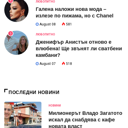
4
ЛЮБОПИТНО
Галена наложи нова мода –
излезе по пижама, но с Chanel
August 08
581
5
ЛЮБОПИТНО
Дженифър Анистън отново е
влюбена! Ще звънят ли сватбени
камбани?
August 07
518
ПОСЛЕДНИ НОВИНИ
НОВИНИ
Милионерът Владо Загатото
искал да снабдява с кафе
новата власт