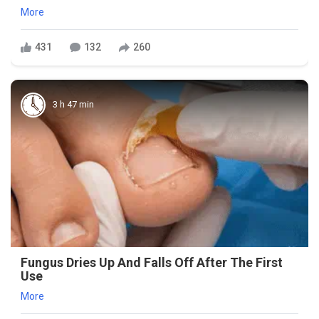
More
431
132
260
3 h 47 min
Fungus Dries Up And Falls Off After The First
Use
More