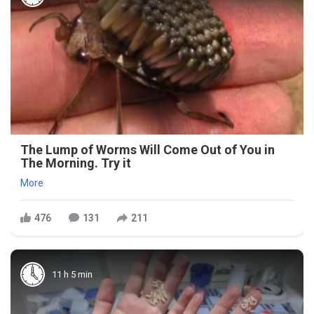
The Lump of Worms Will Come Out of You in
The Morning. Try it
More
476
131
211
11 h 5 min