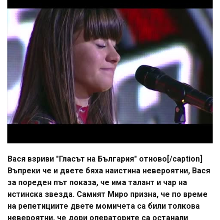
Вася взриви "Гласът на България" отново[/caption]
Въпреки че и двете бяха наистина невероятни, Вася
за пореден път показа, че има талант и чар на
истинска звезда. Самият Миро призна, че по време
на репетициите двете момичета са били толкова
невероятни, че дори операторите са останали