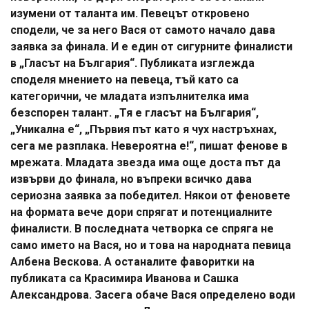
изумени от таланта им. Певецът откровено
сподели, че за него Вася от самото начало дава
заявка за финала. И е един от сигурните финалисти
в „Гласът на България“. Публиката изглежда
споделя мнението на певеца, тъй като са
категорични, че младата изпълнителка има
безспорен талант. „Тя е гласът на България“,
„Уникална е“, „Първия път като я чух настръхнах,
сега ме разплака. Невероятна е!“, пишат фенове в
мрежата. Младата звезда има още доста път да
извърви до финала, но въпреки всичко дава
сериозна заявка за победител. Някои от феновете
на формата вече дори спрягат и потенциалните
финалисти. В последната четворка се спряга не
само името на Вася, но и това на народната певица
Албена Вескова. А останалите фаворитки на
публиката са Красимира Иванова и Сашка
Александрова. Засега обаче Вася определено води