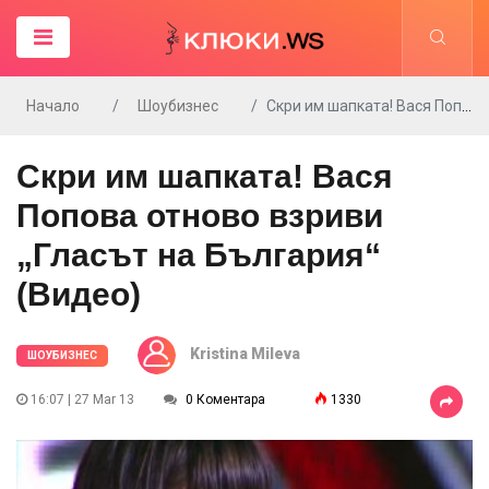
Начало
Шоубизнес
Скри им шапката! Вася Попова отново взриви „Гласът на България“ (Видео)
Скри им шапката! Вася
Попова отново взриви
„Гласът на България“
(Видео)
Kristina Mileva
ШОУБИЗНЕС
16:07 | 27 Mar 13
0 Коментара
1330