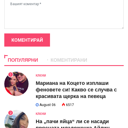
КОМЕНТИРАЙ
ПОПУЛЯРНИ
КОМЕНТИРАНИ
1
КЛЮКИ
Мариана на Коцето изплаши
феновете си! Какво се случва с
красивата щерка на певеца
August 06
6517
2
КЛЮКИ
На „пачи яйца“ ли се насади
прясната младоженка Айлин