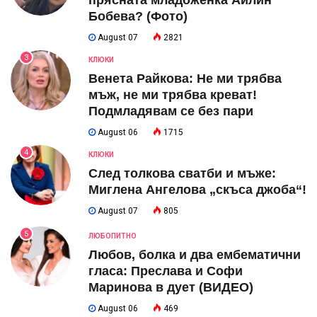
Бобева? (Фото)
August 07
2821
3
КЛЮКИ
Венета Райкова: Не ми трябва
мъж, не ми трябва креват!
Подмладявам се без пари
August 06
1715
4
КЛЮКИ
След толкова сватби и мъже:
Миглена Ангелова „скъса джоба“!
August 07
805
5
ЛЮБОПИТНО
Любов, болка и два ембематични
гласа: Преслава и Софи
Маринова в дует (ВИДЕО)
August 06
469