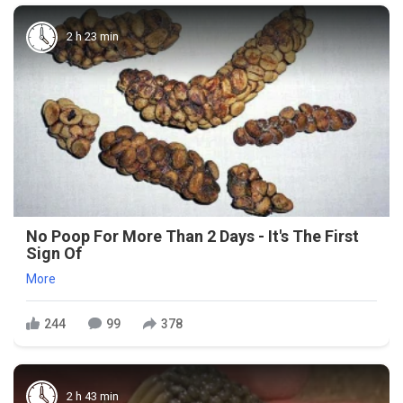
2 h 23 min
No Poop For More Than 2 Days - It's The First
Sign Of
More
244
99
378
2 h 43 min