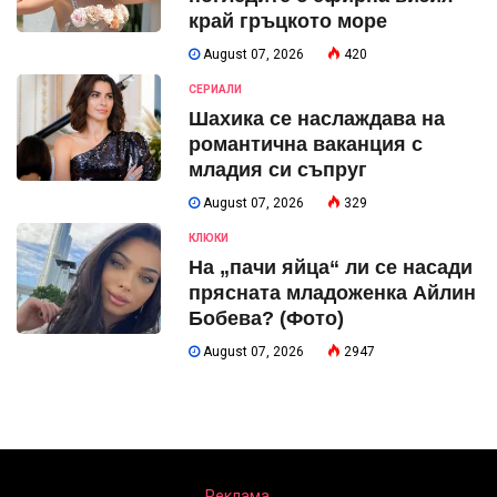
край гръцкото море
August 07, 2026
420
СЕРИАЛИ
Шахика се наслаждава на
романтична ваканция с
младия си съпруг
August 07, 2026
329
КЛЮКИ
На „пачи яйца“ ли се насади
прясната младоженка Айлин
Бобева? (Фото)
August 07, 2026
2947
Реклама