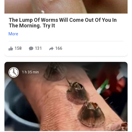
The Lump Of Worms Will Come Out Of You In
The Morning. Try It
More
158
131
166
1 h 35 min