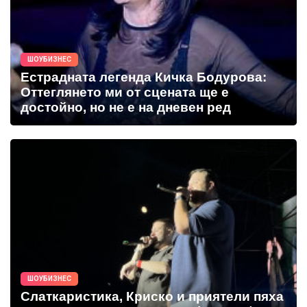
ШОУБИЗНЕС
Естрадната легенда Кичка Бодурова:
Оттеглянето ми от сцената ще е
достойно, но не е на дневен ред
ШОУБИЗНЕС
Слаткаристика, Криско и приятели пяха