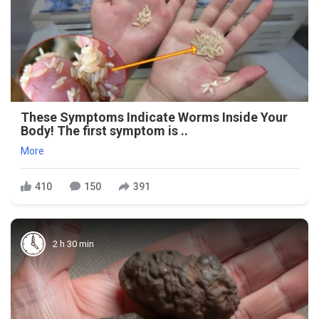
These Symptoms Indicate Worms Inside Your
Body! The first symptom is ..
More
410
150
391
2 h 30 min