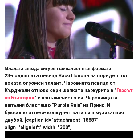
Младата звезда сигурен финалист във формата
23-годишната певица Вася Попова за пореден път
показа огромен талант. Чаровната певица от
Кърджали отново скри шапката на журито в "
Гласът
на България
" с изпълнението си. Чаровницата
изпълни блестящо "Purple Rain" на Принс. И
буквално отнесе конкурентката си в музикалния
двубой. [caption id="attachment_18887"
align="alignleft" width="300"]