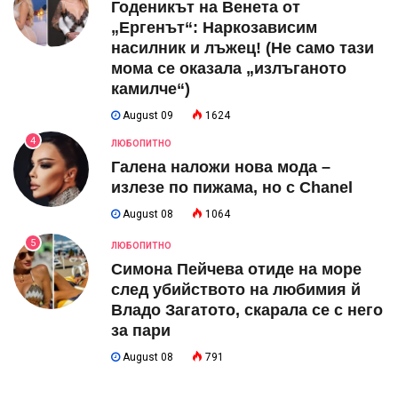
Годеникът на Венета от
„Ергенът“: Наркозависим
насилник и лъжец! (Не само тази
мома се оказала „излъганото
камилче“)
August 09
1624
4
ЛЮБОПИТНО
Галена наложи нова мода –
излезе по пижама, но с Chanel
August 08
1064
5
ЛЮБОПИТНО
Симона Пейчева отиде на море
след убийството на любимия й
Владо Загатото, скарала се с него
за пари
August 08
791