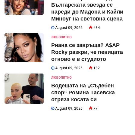
Българската звезда се
нареди до Мадона и Кайли
Миноуг на световна сцена
August 09, 2026
434
ЛЮБОПИТНО
Риана се завръща? A$AP
Rocky разкри, че певицата
отново е в студиото
August 09, 2026
182
ЛЮБОПИТНО
Водещата на „Съдебен
спор“ Ромина Тасевска
отряза косата си
August 09, 2026
77