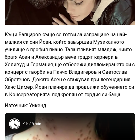
Къци Вапцаров също се готви за изпращане на най-
малкия си син Йоан, който завършва Музикалното
училище с профил пиано. Талантливият младеж, чиито
братя Асен и Александър вече градят кариери в
Холивуд и Германия, ще отбележи дипломирането си с
концерт с творби на Панчо Владигеров и Светослав
Обретенов. Докато Асен е стажувал при легендарния
Ханс Цимер, Йоан планира да продължи обучението си
в Консерваторията, подкрепян от гордия си баща.
Източник: Уикенд
9 h 38 min