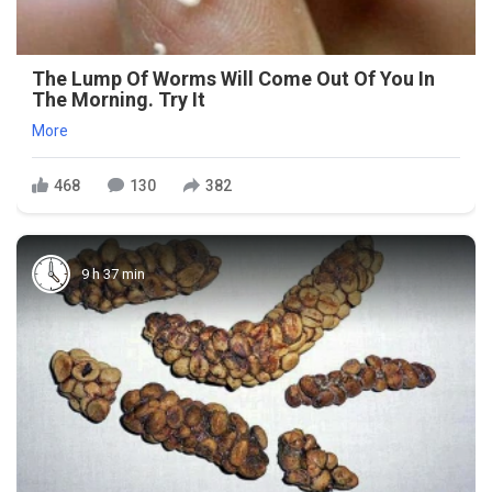
The Lump Of Worms Will Come Out Of You In
The Morning. Try It
More
468
130
382
9 h 37 min