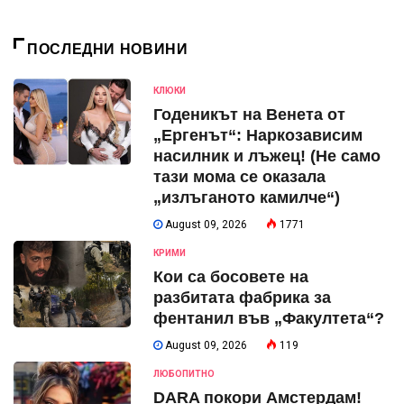
ПОСЛЕДНИ НОВИНИ
КЛЮКИ
Годеникът на Венета от
„Ергенът“: Наркозависим
насилник и лъжец! (Не само
тази мома се оказала
„излъганото камилче“)
August 09, 2026
1771
КРИМИ
Кои са босовете на
разбитата фабрика за
фентанил във „Факултета“?
August 09, 2026
119
ЛЮБОПИТНО
DARA покори Амстердам!