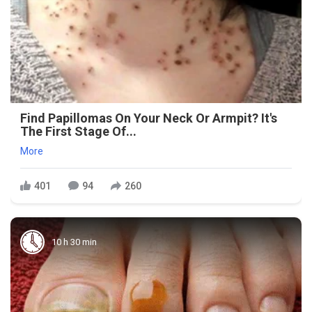
Find Papillomas On Your Neck Or Armpit? It's
The First Stage Of...
More
401
94
260
10 h 30 min