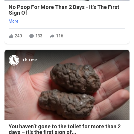
No Poop For More Than 2 Days - It's The First
Sign Of
More
240
133
116
1 h 1 min
You haven’t gone to the toilet for more than 2
days – it's the first sign of...