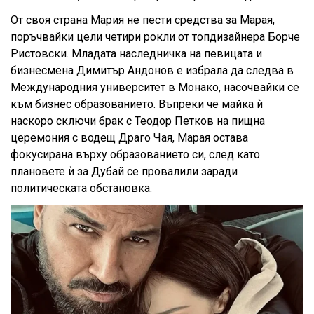
От своя страна Мария не пести средства за Марая,
поръчвайки цели четири рокли от топдизайнера Борче
Ристовски. Младата наследничка на певицата и
бизнесмена Димитър Андонов е избрала да следва в
Международния университет в Монако, насочвайки се
към бизнес образованието. Въпреки че майка ѝ
наскоро сключи брак с Теодор Петков на пищна
церемония с водещ Драго Чая, Марая остава
фокусирана върху образованието си, след като
плановете ѝ за Дубай се провалили заради
политическата обстановка.