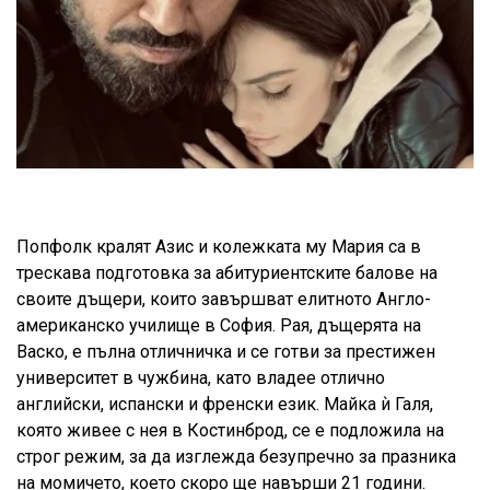
Попфолк кралят Азис и колежката му Мария са в
трескава подготовка за абитуриентските балове на
своите дъщери, които завършват елитното Англо-
американско училище в София. Рая, дъщерята на
Васко, е пълна отличничка и се готви за престижен
университет в чужбина, като владее отлично
английски, испански и френски език. Майка ѝ Галя,
която живее с нея в Костинброд, се е подложила на
строг режим, за да изглежда безупречно за празника
на момичето, което скоро ще навърши 21 години.