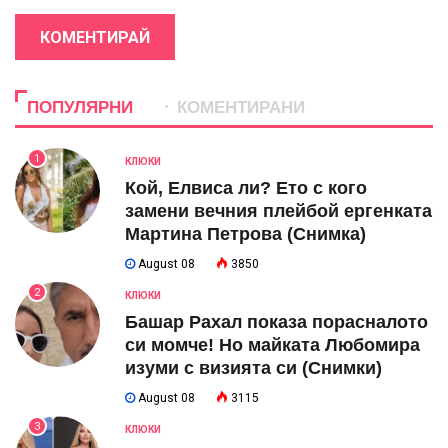
КОМЕНТИРАЙ
ПОПУЛЯРНИ
КОМЕНТИРАНИ
1
КЛЮКИ
Кой, Елвиса ли? Ето с кого
замени вечния плейбой ергенката
Мартина Петрова (Снимка)
August 08
3850
2
КЛЮКИ
Башар Рахал показа порасналото
си момче! Но майката Любомира
изуми с визията си (Снимки)
August 08
3115
3
КЛЮКИ