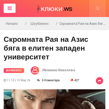
Начало
Шоубизнес
Скромната Рая на Азис бяга в елитен западен университет
Скромната Рая на Азис
бяга в елитен западен
университет
Иванина Николова
ШОУБИЗНЕС
11:10 | 10 May 26
0 Коментара
427