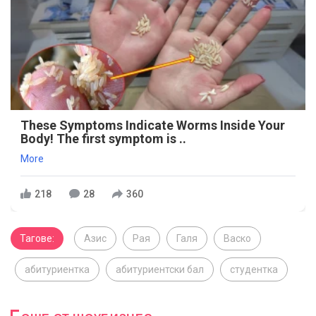
These Symptoms Indicate Worms Inside Your
Body! The first symptom is ..
More
218
28
360
Тагове:
Азис
Рая
Галя
Васко
абитуриентка
абитуриентски бал
студентка