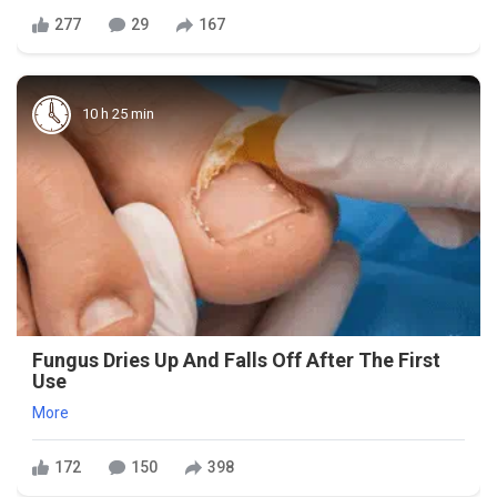
277
29
167
10 h 25 min
Fungus Dries Up And Falls Off After The First
Use
More
172
150
398