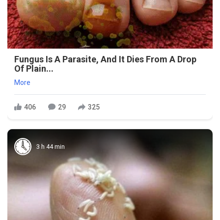
Fungus Is A Parasite, And It Dies From A Drop
Of Plain...
More
406
29
325
3 h 44 min