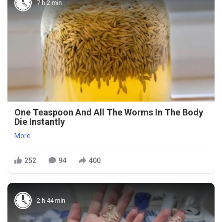
7 h 2 min
One Teaspoon And All The Worms In The Body
Die Instantly
More
252
94
400
2 h 44 min