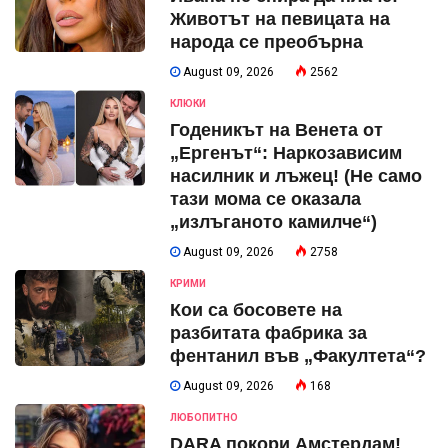
Животът на певицата на
народа се преобърна
August 09, 2026
2562
КЛЮКИ
Годеникът на Венета от
„Ергенът“: Наркозависим
насилник и лъжец! (Не само
тази мома се оказала
„излъганото камилче“)
August 09, 2026
2758
КРИМИ
Кои са босовете на
разбитата фабрика за
фентанил във „Факултета“?
August 09, 2026
168
ЛЮБОПИТНО
DARA покори Амстердам!