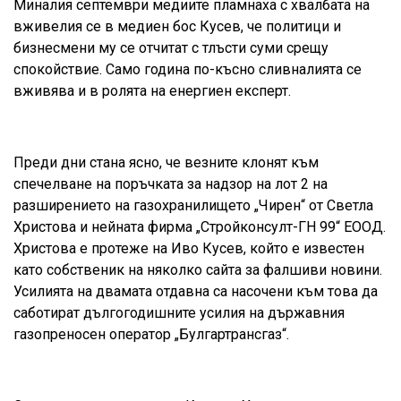
Миналия септември медиите пламнаха с хвалбата на
вживелия се в медиен бос Кусев, че политици и
бизнесмени му се отчитат с тлъсти суми срещу
спокойствие. Само година по-късно сливналията се
вживява и в ролята на енергиен експерт.
Преди дни стана ясно, че везните клонят към
спечелване на поръчката за надзор на лот 2 на
разширението на газохранилището „Чирен“ от Светла
Христова и нейната фирма „Стройконсулт-ГН 99“ ЕООД.
Христова е протеже на Иво Кусев, който е известен
като собственик на няколко сайта за фалшиви новини.
Усилията на двамата отдавна са насочени към това да
саботират дългогодишните усилия на държавния
газопреносен оператор „Булгартрансгаз“.