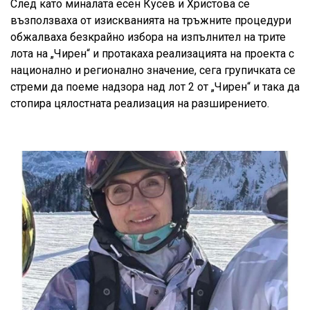
След като миналата есен Кусев и Христова се
възползваха от изискванията на тръжните процедури
обжалваха безкрайно избора на изпълнител на трите
лота на „Чирен“ и протакаха реализацията на проекта с
национално и регионално значение, сега групичката се
стреми да поеме надзора над лот 2 от „Чирен“ и така да
стопира цялостната реализация на разширението.