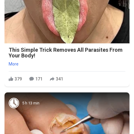
This Simple Trick Removes All Parasites From
Your Body!
More
379
171
341
5 h 13 min