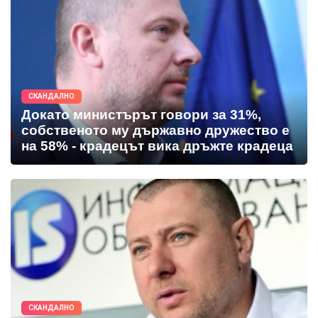
СКАНДАЛНО
Докато министърът говори за 31%,
собственото му държавно дружество е
на 58% - крадецът вика дръжте крадеца
СКАНДАЛНО