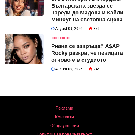
Българската звезда се
нареди до Мадона и Кайли
Миноуг на световна сцена
August 09, 2026
875
ЛЮБОПИТНО
Риана се завръща? A$AP
Rocky разкри, че певицата
отново е в студиото
August 09, 2026
245
Реклама
Контакти
Общи условия
Политика за поверителност