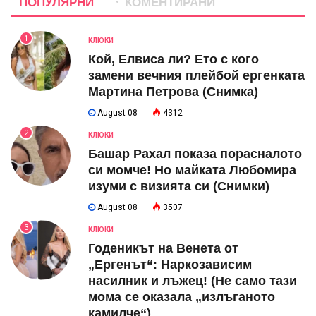
ПОПУЛЯРНИ
КОМЕНТИРАНИ
1
КЛЮКИ
Кой, Елвиса ли? Ето с кого
замени вечния плейбой ергенката
Мартина Петрова (Снимка)
August 08
4312
2
КЛЮКИ
Башар Рахал показа порасналото
си момче! Но майката Любомира
изуми с визията си (Снимки)
August 08
3507
3
КЛЮКИ
Годеникът на Венета от
„Ергенът“: Наркозависим
насилник и лъжец! (Не само тази
мома се оказала „излъганото
камилче“)