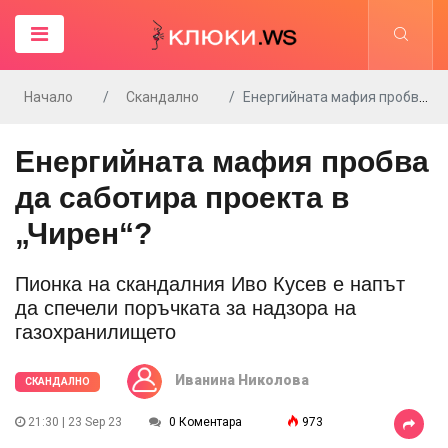
Начало
Скандално
Енергийната мафия пробва да саботира проекта в „Чирен“?
Енергийната мафия пробва
да саботира проекта в
„Чирен“?
Пионка на скандалния Иво Кусев е напът
да спечели поръчката за надзора на
газохранилището
Иванина Николова
СКАНДАЛНО
21:30 | 23 Sep 23
0 Коментара
973