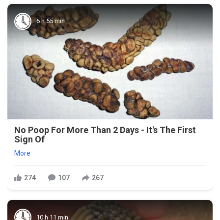
6 h 55 min
No Poop For More Than 2 Days - It's The First
Sign Of
More
274
107
267
10 h 11 min