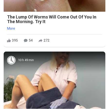
The Lump Of Worms Will Come Out Of You In
The Morning. Try It
More
395
54
272
10 h 49 min