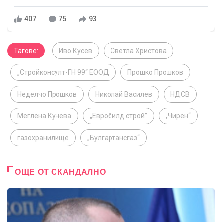
407
75
93
Тагове:
Иво Кусев
Светла Христова
„Стройконсулт-ГН 99“ ЕООД
Прошко Прошков
Неделчо Прошков
Николай Василев
НДСВ
Меглена Кунева
„Евробилд строй”
„Чирен“
газохранилище
„Булгартансгаз“
ОЩЕ ОТ СКАНДАЛНО