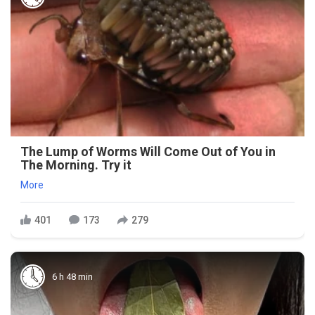
The Lump of Worms Will Come Out of You in
The Morning. Try it
More
401
173
279
6 h 48 min