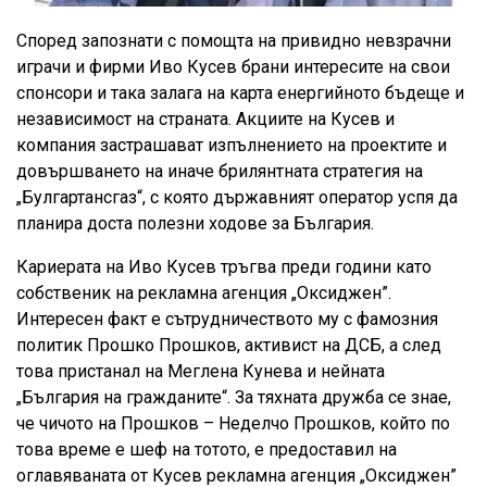
Според запознати с помощта на привидно невзрачни
играчи и фирми Иво Кусев брани интересите на свои
спонсори и така залага на карта енергийното бъдеще и
независимост на страната. Акциите на Кусев и
компания застрашават изпълнението на проектите и
довършването на иначе брилянтната стратегия на
„Булгартансгаз“, с която държавният оператор успя да
планира доста полезни ходове за България.
Кариерата на Иво Кусев тръгва преди години като
собственик на рекламна агенция „Оксиджен”.
Интересен факт е сътрудничеството му с фамозния
политик Прошко Прошков, активист на ДСБ, а след
това пристанал на Меглена Кунева и нейната
„България на гражданите“. За тяхната дружба се знае,
че чичото на Прошков – Неделчо Прошков, който по
това време е шеф на тотото, е предоставил на
оглавяваната от Кусев рекламна агенция „Оксиджен”