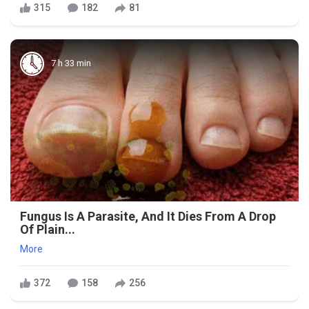
315
182
81
7 h 33 min
Fungus Is A Parasite, And It Dies From A Drop
Of Plain...
More
372
158
256