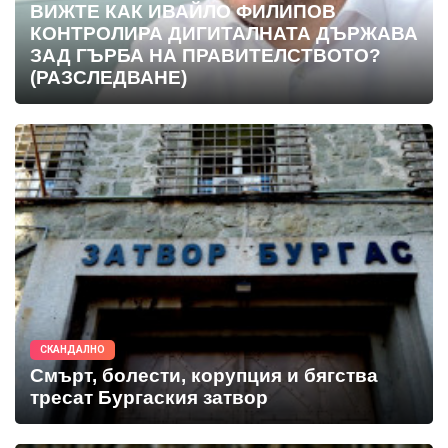
ВИЖТЕ КАК ИВАЙЛО ФИЛИПОВ
КОНТРОЛИРА ДИГИТАЛНАТА ДЪРЖАВА
ЗАД ГЪРБА НА ПРАВИТЕЛСТВОТО?
(РАЗСЛЕДВАНЕ)
СКАНДАЛНО
Смърт, болести, корупция и бягства
тресат Бургаския затвор