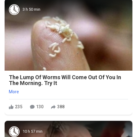
3 h 50 min
The Lump Of Worms Will Come Out Of You In
The Morning. Try It
More
235
130
388
10 h 57 min