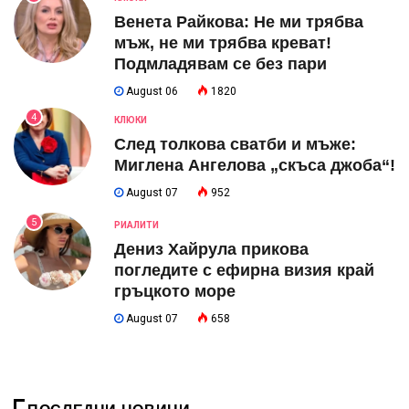
Венета Райкова: Не ми трябва
мъж, не ми трябва креват!
Подмладявам се без пари
August 06
1820
4
КЛЮКИ
След толкова сватби и мъже:
Миглена Ангелова „скъса джоба“!
August 07
952
5
РИАЛИТИ
Дениз Хайрула прикова
погледите с ефирна визия край
гръцкото море
August 07
658