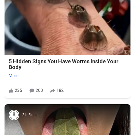
5 Hidden Signs You Have Worms Inside Your
Body
More
235
200
182
2 h 5 min