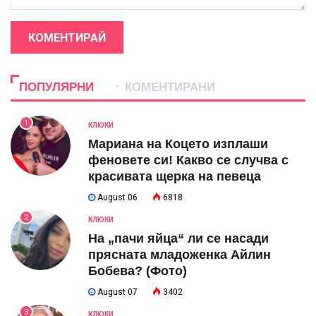
КОМЕНТИРАЙ
ПОПУЛЯРНИ
КОМЕНТИРАНИ
1
КЛЮКИ
Мариана на Коцето изплаши
феновете си! Какво се случва с
красивата щерка на певеца
August 06
6818
2
КЛЮКИ
На „пачи яйца“ ли се насади
прясната младоженка Айлин
Бобева? (Фото)
August 07
3402
3
КЛЮКИ