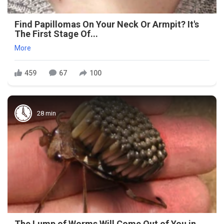
Find Papillomas On Your Neck Or Armpit? It's
The First Stage Of...
More
459
67
100
28 min
The Lump of Worms Will Come Out of You in