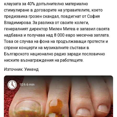
клаузата за 40% допълнително материално
стимулиране в договорите на управителите, което
предизвика грозен скандал, повдигнат от София
Владимирова. За разлика от своите колеги,
генералният директор Милен Митев е запазил своята
надбавка и получава над 8 000 евро месечна заплата.
Това се случва на фона на продължаващи протести и
спрени концерти на музикалните състави в
Българското национално радио заради пословично
ниските възнаграждения на работещите.
Източник: Уикенд
10 h 6 min