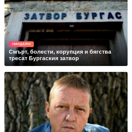
СКАНДАЛНО
Смърт, болести, корупция и бягства
тресат Бургаския затвор