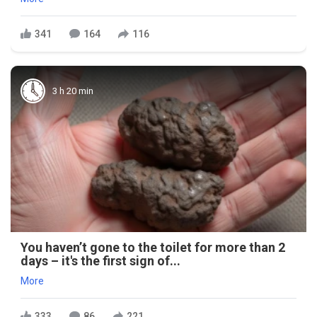
341
164
116
3 h 20 min
You haven’t gone to the toilet for more than 2
days – it's the first sign of...
More
333
86
221