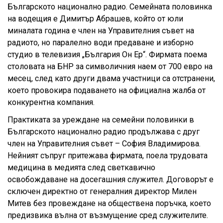
Българското национално радио. Семейната половинка
на водещия е Димитър Абрашев, който от юли
миналата година е член на Управителния съвет на
радиото, но паралелно води предаване и изборно
студио в телевизия „България Он Ер“. Фирмата поема
столовата на БНР за символичния наем от 700 евро на
месец, след като други двама участници са отстранени,
което провокира подаването на официална жалба от
конкурентна компания.
Практиката за уреждане на семейни половинки в
Българското национално радио продължава с друг
член на Управителния съвет – София Владимирова.
Нейният съпруг притежава фирмата, поела трудовата
медицина в медията след светкавично
освобождаване на досегашния служител. Договорът е
сключен директно от генералния директор Милен
Митев без провеждане на обществена поръчка, което
предизвика вълна от възмущение сред служителите.