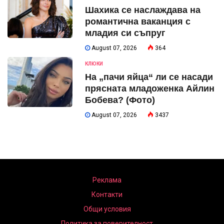
Шахика се наслаждава на
романтична ваканция с
младия си съпруг
August 07, 2026
364
КЛЮКИ
На „пачи яйца“ ли се насади
прясната младоженка Айлин
Бобева? (Фото)
August 07, 2026
3437
Реклама
Контакти
Общи условия
Политика за поверителност