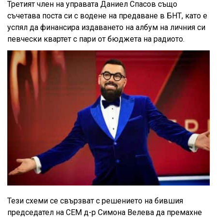
Третият член на управата Даниел Спасов също
съчетава поста си с водене на предаване в БНТ, като е
успял да финансира издаването на албум на личния си
певчески квартет с пари от бюджета на радиото.
Тези схеми се свързват с решението на бившия
председател на СЕМ д-р Симона Велева да премахне