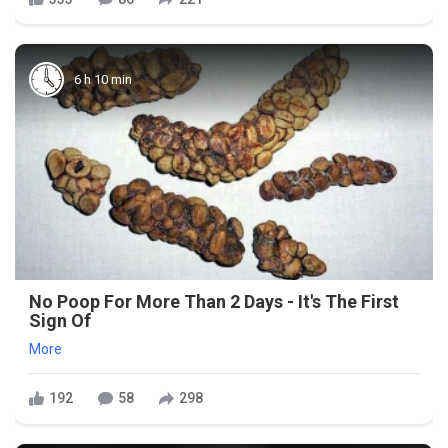
6 h 10 min
No Poop For More Than 2 Days - It's The First
Sign Of
More
192
58
298