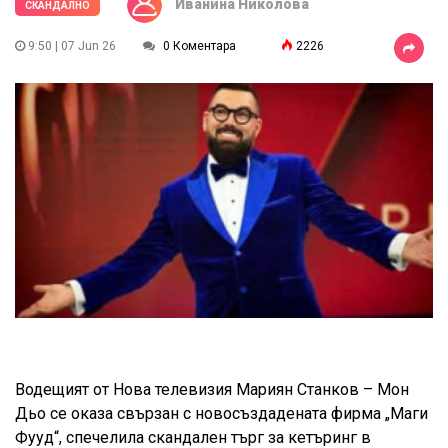
Иванина Николова
СКАНДАЛНО
9:50 | 07 Jun 26
0 Коментара
2226
Водещият от Нова телевизия Мариян Станков – Мон
Дьо се оказа свързан с новосъздадената фирма „Маги
Фууд“, спечелила скандален търг за кетъринг в