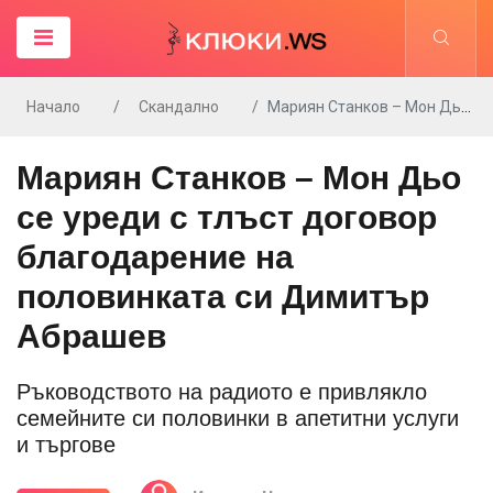
Начало
Скандално
Мариян Станков – Мон Дьо се уреди с тлъст договор благодарение на половинката си Димитър Абрашев
Мариян Станков – Мон Дьо
се уреди с тлъст договор
благодарение на
половинката си Димитър
Абрашев
Ръководството на радиото е привлякло
семейните си половинки в апетитни услуги
и търгове