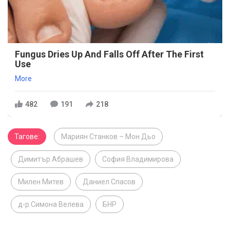
Fungus Dries Up And Falls Off After The First
Use
More
482
191
218
Тагове:
Мариян Станков – Мон Дьо
Димитър Абрашев
София Владимирова
Милен Митев
Даниел Спасов
д-р Симона Велева
БНР