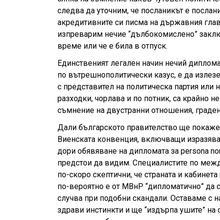
следва да уточним, че посланикът е послан
акредитивните си писма на държавния глава
изпреварим нечие “дълбокомислено” заключ
време или че е била в отпуск.
Единственият легален начин нечий дипломат
по вътрешнополитически казус, е да излез
с представител на политическа партия или
разходки, чорлава и по потник, са крайно 
съмнение на двустранни отношения, граде
Дали българското правителство ще покаже
Виенската конвенция, включващи изразяване
дори обявяване на дипломата за persona non
предстои да видим. Специалистите по межд
по-скоро скептични, че страната и кабинета
по-вероятно е от МВнР “дипломатично” да се
случва при подобни скандали. Оставаме с 
здрави инстинкти и ще “издърпа ушите” на 