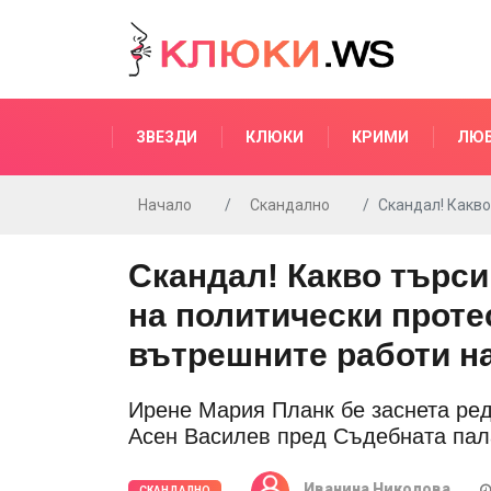
ЗВЕЗДИ
КЛЮКИ
КРИМИ
ЛЮ
Начало
Скандално
Скандал! Какво
Скандал! Какво търси
на политически проте
вътрешните работи н
Ирене Мария Планк бе заснета ред
Асен Василев пред Съдебната пал
Иванина Николова
СКАНДАЛНО