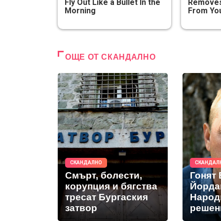
Fly Out Like a Bullet In the
Removes 
Morning
From You
ОЩЕ ОТ СКАНДАЛНО
СКАНДАЛНО
СКАНДАЛ
Смърт, болести,
Гонят
корупция и бягства
Йорда
тресат Бургаския
Народ
затвор
решен