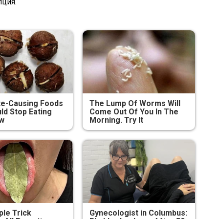
пция.
te-Causing Foods
The Lump Of Worms Will
ld Stop Eating
Come Out Of You In The
ow
Morning. Try It
ple Trick
Gynecologist in Columbus: