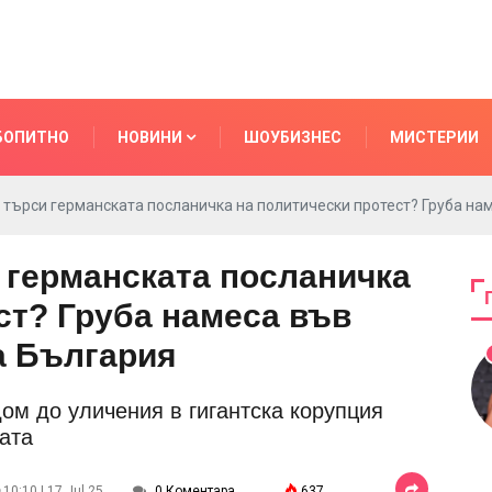
БОПИТНО
НОВИНИ
ШОУБИЗНЕС
МИСТЕРИИ
 търси германската посланичка на политически протест? Груба н
 германската посланичка
ст? Груба намеса във
а България
ом до уличения в гигантска корупция
ата
10:10 | 17 Jul 25
0 Коментара
637