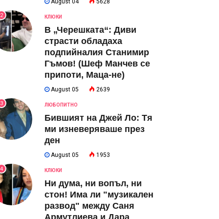
August 04
5628
2
КЛЮКИ
В „Черешката“: Диви
страсти обладаха
подпийналия Станимир
Гъмов! (Шеф Манчев се
припоти, Маца-не)
August 05
2639
3
ЛЮБОПИТНО
Бившият на Джей Ло: Тя
ми изневеряваше през
ден
August 05
1953
4
КЛЮКИ
Ни дума, ни вопъл, ни
стон! Има ли "музикален
развод" между Саня
Армутлиева и Дара