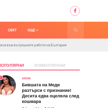
СВЯТ
ОЩЕ
амеса във вътрешните работи на България
ПОПУЛЯРНИ
КОМЕНТИРАНИ
1
КЛЮКИ
Бившата на Меди
разтърси с признание!
Десита едва оцеляла след
кошмара