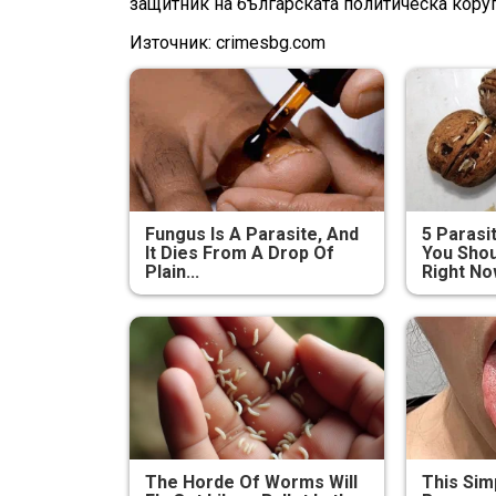
защитник на българската политическа кору
Източник: crimesbg.com
Fungus Is A Parasite, And
5 Parasi
It Dies From A Drop Of
You Shou
Plain...
Right N
The Horde Of Worms Will
This Sim