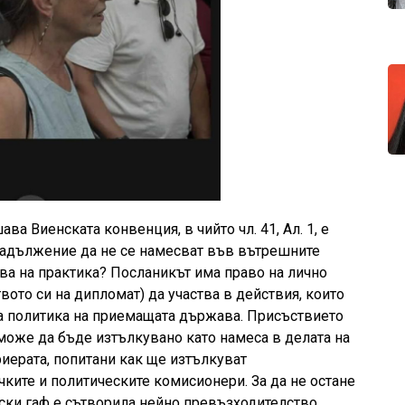
ва Виенската конвенция, в чийто чл. 41, Ал. 1, е
 задължение да не се намесват във вътрешните
ова на практика? Посланикът има право на лично
вото си на дипломат) да участва в действия, които
а политика на приемащата държава. Присъствието
може да бъде изтълкувано като намеса в делата на
иерата, попитани как ще изтълкуват
чките и политическите комисионери. За да не остане
ски гаф е сътворила нейно превъзходителство,