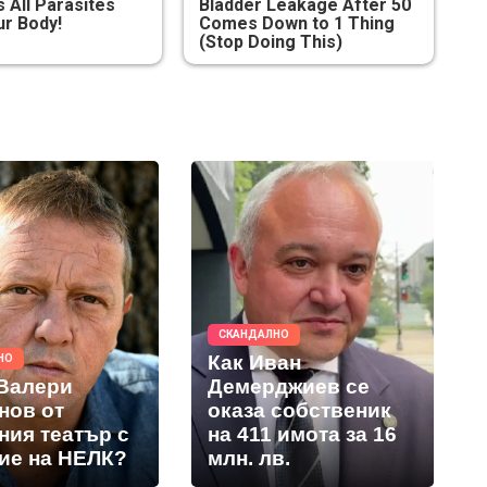
All Parasites
Bladder Leakage After 50
r Body!
Comes Down to 1 Thing
(Stop Doing This)
СКАНДАЛНО
Как Иван
НО
 Валери
Демерджиев се
нов от
оказа собственик
ния театър с
на 411 имота за 16
ие на НЕЛК?
млн. лв.