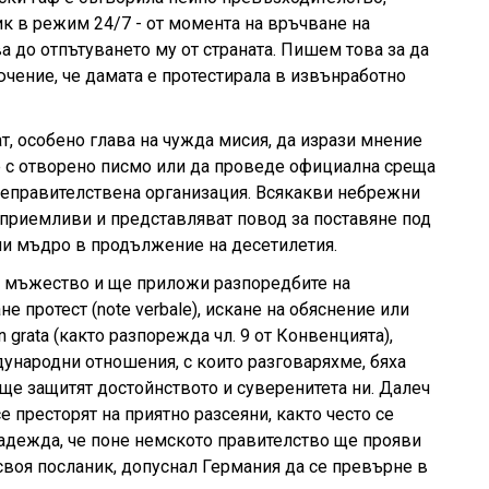
ик в режим 24/7 - от момента на връчване на
 до отпътуването му от страната. Пишем това за да
ение, че дамата е протестирала в извънработно
, особено глава на чужда мисия, да изрази мнение
е с отворено писмо или да проведе официална среща
 неправителствена организация. Всякакви небрежни
неприемливи и представляват повод за поставяне под
ни мъдро в продължение на десетилетия.
 мъжество и ще приложи разпоредбите на
 протест (note verbale), искане на обяснение или
 grata (както разпорежда чл. 9 от Конвенцията),
ународни отношения, с които разговаряхме, бяха
 ще защитят достойнството и суверенитета ни. Далеч
 престорят на приятно разсеяни, както често се
надежда, че поне немското правителство ще прояви
своя посланик, допуснал Германия да се превърне в