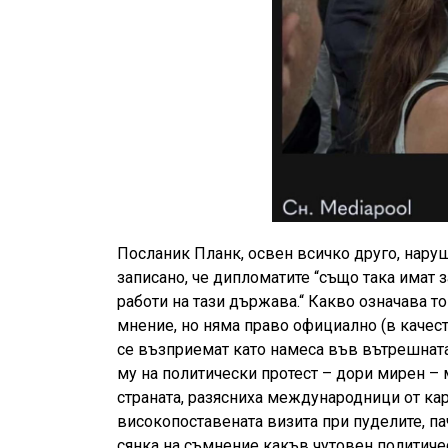
Посланик Планк, освен всичко друго, наруша
записано, че дипломатите “също така имат
работи на тази държава.“ Какво означава т
мнение, но няма право официално (в качест
се възприемат като намеса във вътрешнат
му на политически протест – дори мирен – 
страната, разясниха международници от кар
високопоставената визита при пуделите, па
сянка на съмнение какъв чутовен политиче