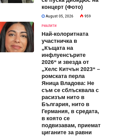
се пуска дибидюс на
концерт (Фото)
August 05, 2026
959
РИАЛИТИ
Най-колоритната
участничка в
„Къщата на
инфлуенсърите
2026“ и звезда от
„Хелс Китчън 2023“ –
ромската перла
Яница Владова: Не
съм се сблъсквала с
расизъм нито в
България, нито в
Германия, в средата,
в която се
подвизавам, приемат
циганите за равни