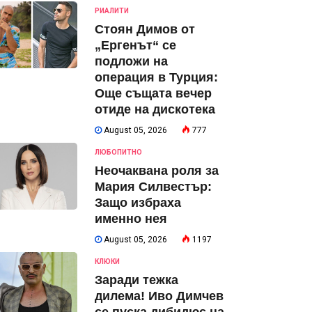
РИАЛИТИ
Стоян Димов от
„Ергенът“ се
подложи на
операция в Турция:
Още същата вечер
отиде на дискотека
August 05, 2026
777
ЛЮБОПИТНО
Неочаквана роля за
Мария Силвестър:
Защо избраха
именно нея
August 05, 2026
1197
КЛЮКИ
Заради тежка
дилема! Иво Димчев