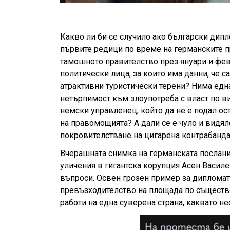
Какво ли би се случило ако български дипл
първите редици по време на германските п
тамошното правителство през януари и февр
политически лица, за които има данни, че с
атрактивни туристически терени? Нима една
нетърпимост към злоупотреба с власт по в
немски управленец, който да не е подал о
на правомощията? А дали се е чуло и видя
покровителстване на цигарена контрабанд
Вчерашната снимка на германската послани
уличения в гигантска корупция Асен Васил
въпроси. Освен грозен пример за дипломат
превъзходителство на площада по съществ
работи на една суверена страна, каквато н