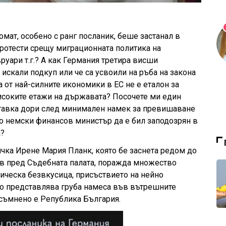
омат, особено с ранг посланик, беше застанал в
ротести срещу миграционната политика на
уари т.г.? А как Германия третира висши
а искали подкуп или че са усвоили на ръба на закона
 от най-силните икономики в ЕС не е еталон за
исоките етажи на държавата? Посочете ми един
ставка дори след минимален намек за превишаване
ло немски финансов министър да е бил заподозрян в
а?
чка Ирене Мария Планк, която бе заснета редом до
ев пред Съдебната палата, поражда множество
ическа безвкусица, присъствието на нейно
о представлява груба намеса във вътрешните
есъмнено е Република България.