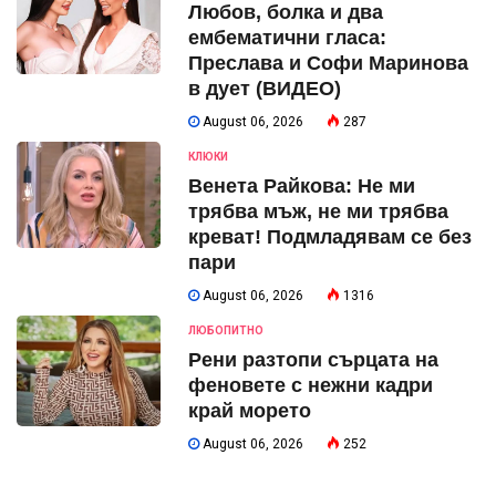
Любов, болка и два
ембематични гласа:
Преслава и Софи Маринова
в дует (ВИДЕО)
August 06, 2026
287
КЛЮКИ
Венета Райкова: Не ми
трябва мъж, не ми трябва
креват! Подмладявам се без
пари
August 06, 2026
1316
ЛЮБОПИТНО
Рени разтопи сърцата на
феновете с нежни кадри
край морето
August 06, 2026
252