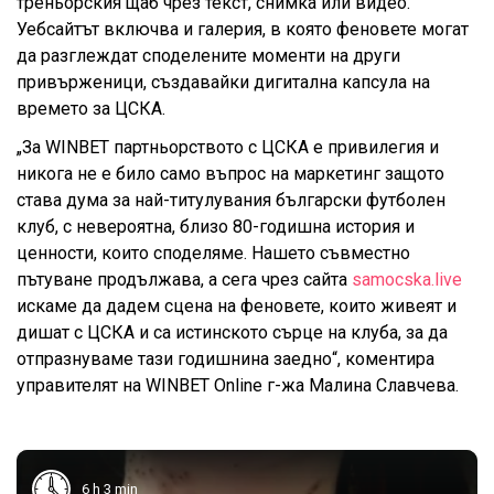
треньорския щаб чрез текст, снимка или видео.
Уебсайтът включва и галерия, в която феновете могат
да разглеждат споделените моменти на други
привърженици, създавайки дигитална капсула на
времето за ЦСКА.
„За WINBET партньорството с ЦСКА е привилегия и
никога не е било само въпрос на маркетинг защото
става дума за най-титулувания български футболен
клуб, с невероятна, близо 80-годишна история и
ценности, които споделяме. Нашето съвместно
пътуване продължава, а сега чрез сайта
samocska.live
искаме да дадем сцена на феновете, които живеят и
дишат с ЦСКА и са истинското сърце на клуба, за да
отпразнуваме тази годишнина заедно“, коментира
управителят на WINBET Online г-жа Малина Славчева.
6 h 3 min