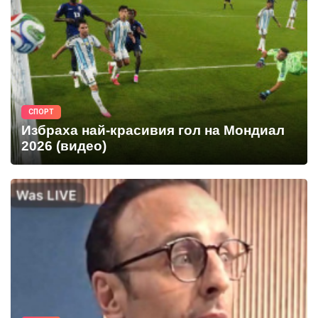
СПОРТ
Избраха най-красивия гол на Мондиал
2026 (видео)