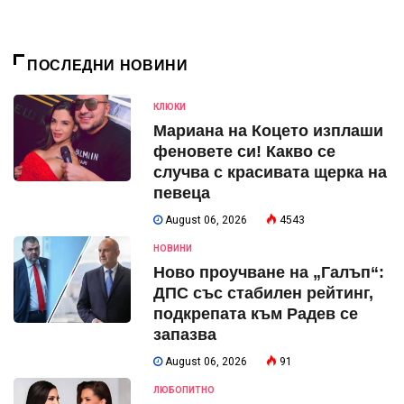
ПОСЛЕДНИ НОВИНИ
КЛЮКИ
Мариана на Коцето изплаши
феновете си! Какво се
случва с красивата щерка на
певеца
August 06, 2026
4543
НОВИНИ
Ново проучване на „Галъп“:
ДПС със стабилен рейтинг,
подкрепата към Радев се
запазва
August 06, 2026
91
ЛЮБОПИТНО