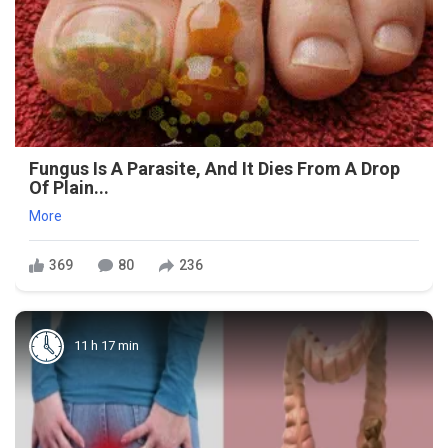
Fungus Is A Parasite, And It Dies From A Drop
Of Plain...
More
369
80
236
11 h 17 min