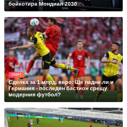
бойкотира Мондиал 2030
СПОРТ
Сделка за 1 млрд. евро: Ще падне ли и
Германия - последен бастион срещу
модерния футбол?