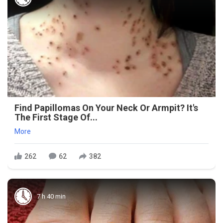
Find Papillomas On Your Neck Or Armpit? It's
The First Stage Of...
More
262
62
382
7 h 40 min