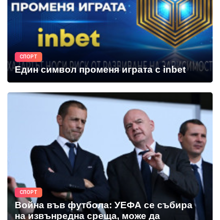
СПОРТ
Един символ променя играта с inbet
СПОРТ
Война във футбола: УЕФА се събира
на извънредна среща, може да