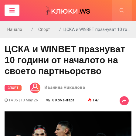
Начало
Спорт
ЦСКА и WINBET празнуват 10 години от началото на своето партньорство
ЦСКА и WINBET празнуват
10 години от началото на
своето партньорство
Иванина Николова
СПОРТ
14:05 | 13 May 26
0 Коментара
147