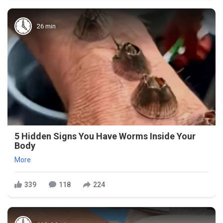
26 min
5 Hidden Signs You Have Worms Inside Your
Body
More
339
118
224