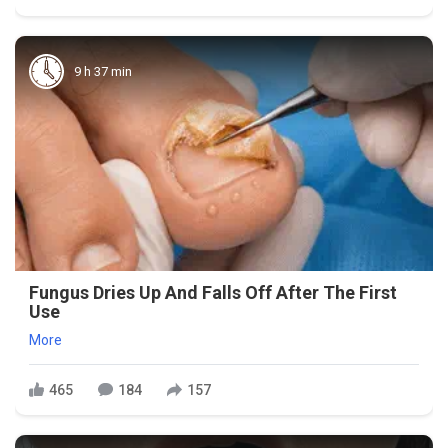
9 h 37 min
Fungus Dries Up And Falls Off After The First
Use
More
465
184
157