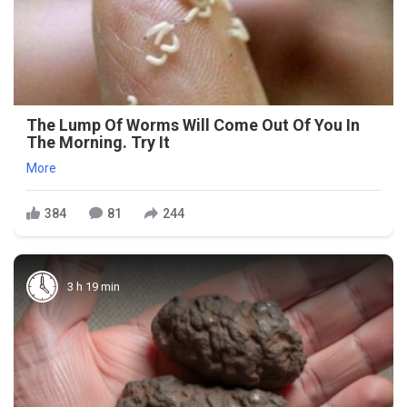
The Lump Of Worms Will Come Out Of You In
The Morning. Try It
More
384
81
244
3 h 19 min