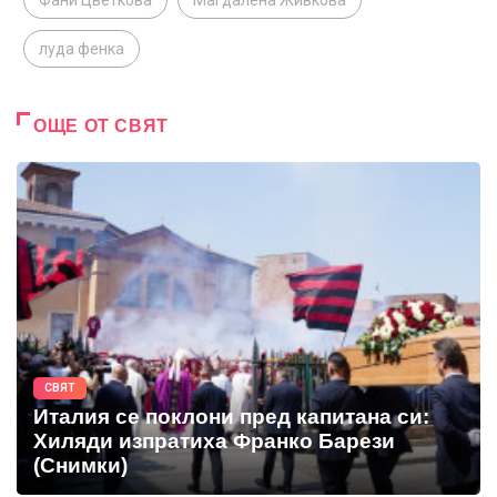
Фани Цветкова
Магдалена Живкова
луда фенка
ОЩЕ ОТ СВЯТ
СВЯТ
Италия се поклони пред капитана си:
Хиляди изпратиха Франко Барези
(Снимки)