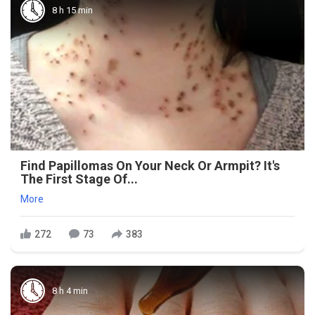
8 h 15 min
Find Papillomas On Your Neck Or Armpit? It's
The First Stage Of...
More
272
73
383
8 h 4 min