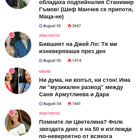
обладаха подпийналия Станимир
Гъмов! (Шеф Манчев се припоти,
Маца-не)
August 05
2667
3
ЛЮБОПИТНО
Бившият на Джей Ло: Тя ми
изневеряваше през ден
August 05
1974
4
КЛЮКИ
Ни дума, ни вопъл, ни стон! Има
ли "музикален развод" между
Саня Армутлиева и Дара
August 04
1841
5
ЛЮБОПИТНО
Помните ли Цветелина? Фолк
звездата днес е на 50 и изглежда
по-невероятно от всякога