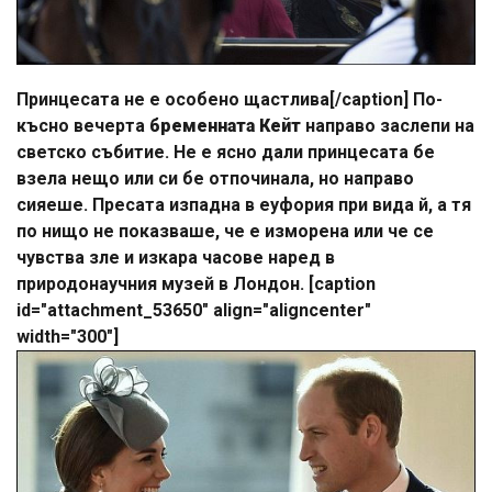
Принцесата не е особено щастлива[/caption] По-
късно вечерта
бременната Кейт
направо заслепи на
светско събитие. Не е ясно дали принцесата бе
взела нещо или си бе отпочинала, но направо
сияеше. Пресата изпадна в еуфория при вида й, а тя
по нищо не показваше, че е изморена или че се
чувства зле и изкара часове наред в
природонаучния музей в Лондон. [caption
id="attachment_53650" align="aligncenter"
width="300"]