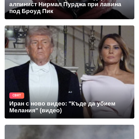
алпинист Нирмал Пурджа при лавина
под Броуд Пик
СВЯТ
Иран с ново видео: "Къде да убием
Мелания" (видео)