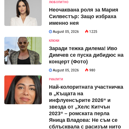
ЛЮБОПИТНО
Неочаквана роля за Мария
Силвестър: Защо избраха
именно нея
August 05, 2026
1225
КЛЮКИ
Заради тежка дилема! Иво
Димчев се пуска дибидюс на
концерт (Фото)
August 05, 2026
980
РИАЛИТИ
Най-колоритната участничка
в „Къщата на
инфлуенсърите 2026“ и
звезда от „Хелс Китчън
2023“ – ромската перла
Яница Владова: Не съм се
сблъсквала с расизъм нито