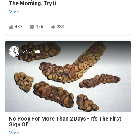
The Morning. Try it
More
487
126
283
6 h 34 min
No Poop For More Than 2 Days - It's The First
Sign Of
More