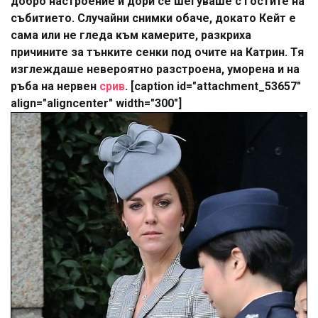
добро настроение и дори се шегуваше с гостите на
събитието. Случайни снимки обаче, докато Кейт е
сама или не гледа към камерите, разкриха
причините за тънките сенки под очите на Катрин. Тя
изглеждаше невероятно разстроена, уморена и на
ръба на нервен
срив
. [caption id="attachment_53657"
align="aligncenter" width="300"]