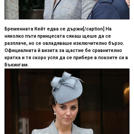
Бременната Кейт едва се държи[/caption] На
няколко пъти принцесата сякаш щеше да се
разплаче, но се овладяваше изключително бързо.
Официалната й визита за щастие бе сравнително
кратка и тя скоро успя да се прибере в покоите си в
Бъкингам.