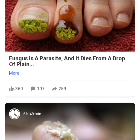
Fungus Is A Parasite, And It Dies From A Drop
Of Plain...
More
360
107
259
5 h 48 min