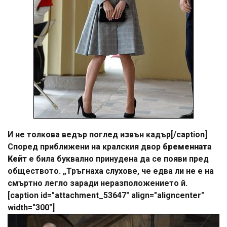
И не толкова ведър поглед извън кадър[/caption]
Според приближени на кралския двор
бременната
Кейт
е била буквално принудена да се появи пред
обществото. „Тръгнаха слухове, че едва ли не е на
смъртно легло заради неразположението й.
[caption id="attachment_53647" align="aligncenter"
width="300"]