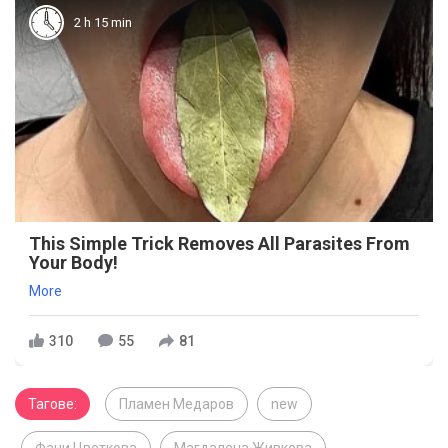
2 h 15 min
This Simple Trick Removes All Parasites From
Your Body!
More
310
55
81
Тагове:
Пламен Медаров
new