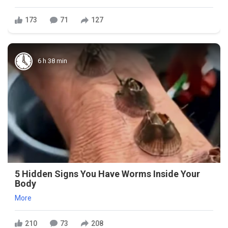
173
71
127
6 h 38 min
5 Hidden Signs You Have Worms Inside Your
Body
More
210
73
208