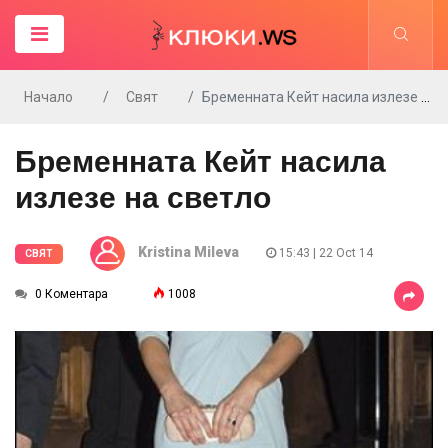
Начало
Свят
Бременната Кейт насила излезе на светло
Бременната Кейт насила
излезе на светло
Kristina Mileva
15:43 | 22 Oct 14
СВЯТ
0 Коментара
1008