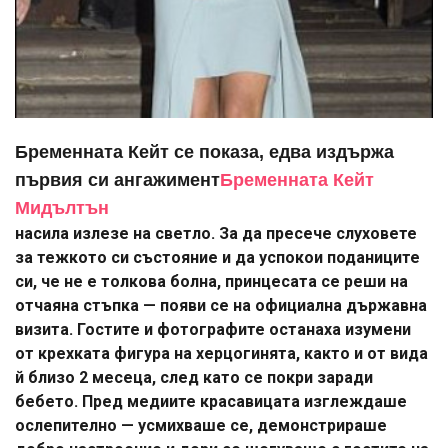
Бременната Кейт се показа, едва издържа
първия си ангажимент
Бременната Кейт
Мидълтън
насила излезе на светло. За да пресече слуховете
за тежкото си състояние и да успокои поданиците
си, че не е толкова болна, принцесата се реши на
отчаяна стъпка — появи се на официална държавна
визита. Гостите и фотографите останаха изумени
от крехката фигура на херцогинята, както и от вида
й близо 2 месеца, след като се покри заради
бебето. Пред медиите красавицата изглеждаше
ослепително — усмихваше се, демонстрираше