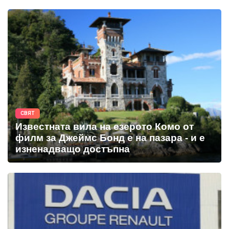
СВЯТ
Известната вила на езерото Комо от
филм за Джеймс Бонд е на пазара - и е
изненадващо достъпна