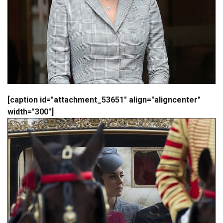
[caption id="attachment_53651" align="aligncenter"
width="300"]