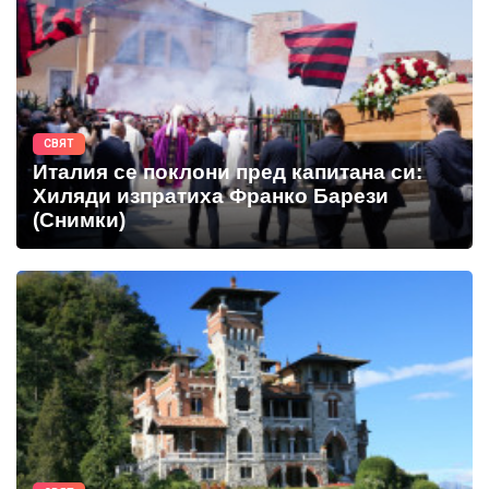
СВЯТ
Италия се поклони пред капитана си:
Хиляди изпратиха Франко Барези
(Снимки)