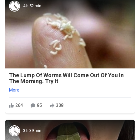
4 h 52 min
The Lump Of Worms Will Come Out Of You In
The Morning. Try It
More
264
85
308
3 h 39 min