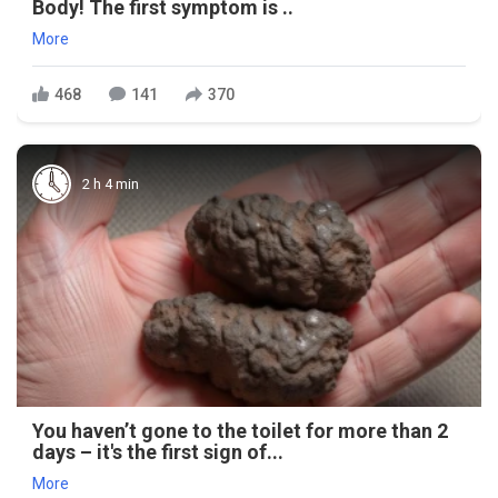
Body! The first symptom is ..
More
468
141
370
2 h 4 min
You haven’t gone to the toilet for more than 2
days – it's the first sign of...
More