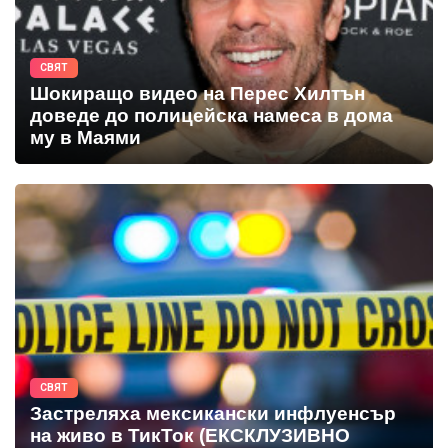
СВЯТ
Шокиращо видео на Перес Хилтън
доведе до полицейска намеса в дома
му в Маями
СВЯТ
Застреляха мексикански инфлуенсър
на живо в ТикТок (ЕКСКЛУЗИВНО