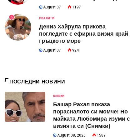
August 07
1197
5
РИАЛИТИ
Дениз Хайрула прикова
погледите с ефирна визия край
гръцкото море
August 07
924
ПОСЛЕДНИ НОВИНИ
КЛЮКИ
Башар Рахал показа
порасналото си момче! Но
майката Любомира изуми с
визията си (Снимки)
August 08, 2026
1589