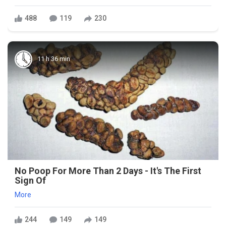
488
119
230
11 h 36 min
No Poop For More Than 2 Days - It's The First
Sign Of
More
244
149
149