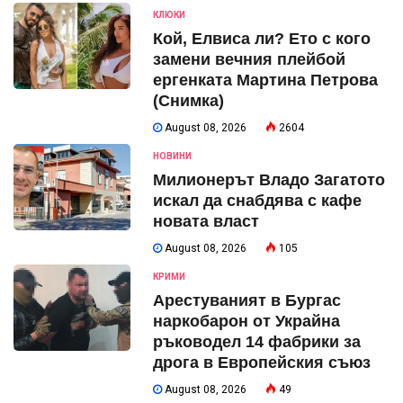
КЛЮКИ
Кой, Елвиса ли? Ето с кого
замени вечния плейбой
ергенката Мартина Петрова
(Снимка)
August 08, 2026
2604
НОВИНИ
Милионерът Владо Загатото
искал да снабдява с кафе
новата власт
August 08, 2026
105
КРИМИ
Арестуваният в Бургас
наркобарон от Украйна
ръководел 14 фабрики за
дрога в Европейския съюз
August 08, 2026
49