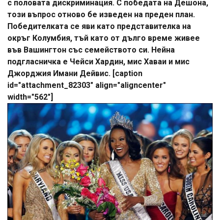
с половата дискриминация. С победата на Дешона,
този въпрос отново бе изведен на преден план.
Победителката се яви като представителка на
окръг Колумбия, тъй като от дълго време живее
във Вашингтон със семейството си. Нейна
подгласничка е Чейси Хардин, мис Хаваи и мис
Джорджия Имани Дейвис. [caption
id="attachment_82303" align="aligncenter"
width="562"]