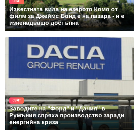
СВЯТ
Известната вила на езерото Комо от
филм за Джеймс Бонд е на пазара - и е
изненадващо достъпна
СВЯТ
Заводите на "Форд" и "Дачия" в
Румъния спряха производство заради
енергийна криза