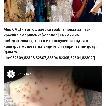
Мис САЩ - топ офицерка грабна приза за най-
красива американка[/caption] Снимки на
победителката, както и ексклузивни кадри от
конкурса можете да видите в галерията по-долу.
[gallery
ids="82309,82308,82307,82306,82305,82304,82302"]
7 h 12 min