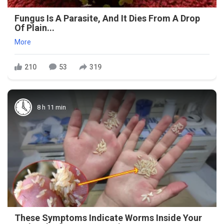
Fungus Is A Parasite, And It Dies From A Drop
Of Plain...
More
210
53
319
8 h 11 min
These Symptoms Indicate Worms Inside Your