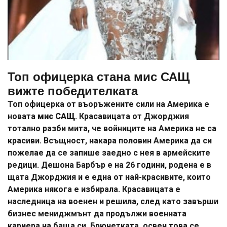
Топ офицерка стана мис САЩ
вижте победителката
Топ офицерка от въоръжените сили на Америка е
новата
мис САЩ
. Красавицата от Джорджия
тотално разби мита, че войниците на Америка не са
красиви. Всъщност, накара половин Америка да си
пожелае да се запише заедно с нея в армейските
редици. Дешона Барбър е на 26 години, родена е в
щата Джорджия и е една от най-красивите, които
Америка някога е избирала. Красавицата е
наследница на военен и решила, след като завърши
бизнес мениджмънт да продължи военната
кариера на баща си. Брюнетката, освен това се