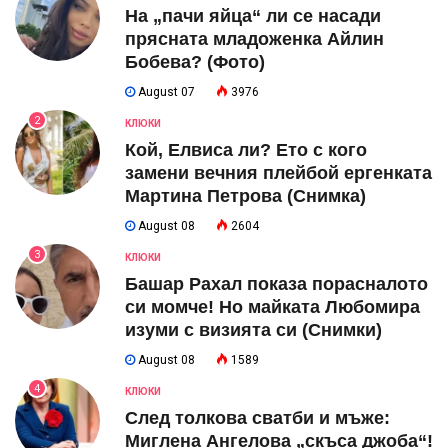
На „пачи яйца“ ли се насади
прясната младоженка Айлин
Бобева? (Фото)
August 07
3976
2
КЛЮКИ
Кой, Елвиса ли? Ето с кого
замени вечния плейбой ергенката
Мартина Петрова (Снимка)
August 08
2604
3
КЛЮКИ
Башар Рахал показа порасналото
си момче! Но майката Любомира
изуми с визията си (Снимки)
August 08
1589
4
КЛЮКИ
След толкова сватби и мъже:
Миглена Ангелова „скъса джоба“!