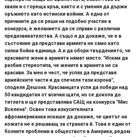
хвали и с гореща кръв, както и с умения да държи
оръжието като истински войник. А една от
причините да се реши на подобно участие в
конкурса, е желанието да се справи с различни
предизвикателства. А също и да докаже, че е в
състояние да представи армията не само като
силна бойна единица. А и да обори твърдението, че
красивите жени в армията нямат място. "Искам да
разбия стереотипа, че жените в армията не са
красиви. За мен е чест, че успях да представя
армейските части и да спечеля тази корона",
споделя Дешона. Красавицата успя да победи над
50 кандидатки от всички щати, но се докопа до
титлата и ще представлява САЩ на конкурса "Мис
Вселена". Освен това изкусителната
афроамериканка искаше да докаже, че цветът на
кожата не е решаващ за страната й. Това е един от
болните проблеми в обществото в Америка, редом