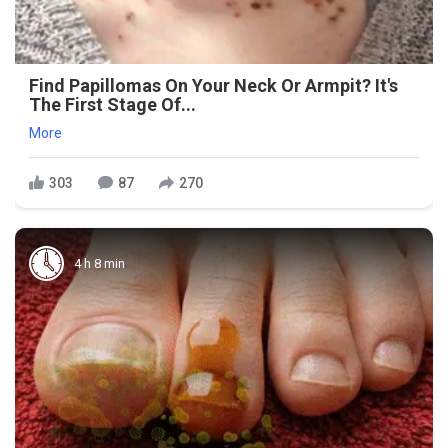
Find Papillomas On Your Neck Or Armpit? It's
The First Stage Of...
More
303
87
270
4 h 8 min