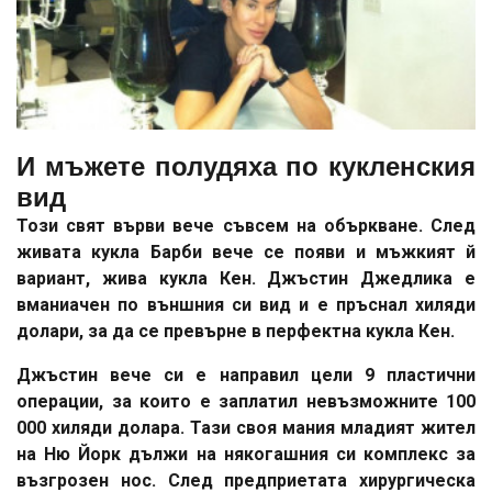
И мъжете полудяха по кукленския
вид
Този свят върви вече съвсем на объркване. След
живата кукла Барби вече се появи и мъжкият й
вариант, жива кукла Кен. Джъстин Джедлика е
вманиачен по външния си вид и е пръснал хиляди
долари, за да се превърне в перфектна кукла Кен.
Джъстин вече си е направил цели 9 пластични
операции, за които е заплатил невъзможните 100
000 хиляди долара. Тази своя мания младият жител
на Ню Йорк дължи на някогашния си комплекс за
възгрозен нос. След предприетата хирургическа