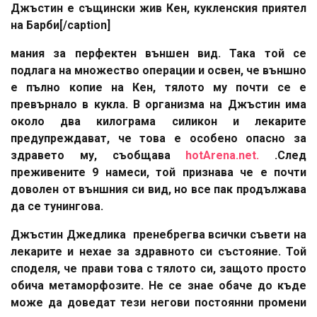
Джъстин е същински жив Кен, кукленския приятел
на Барби[/caption]
мания за перфектен външен вид. Така той се
подлага на множество операции и освен, че външно
е пълно копие на Кен, тялото му почти се е
превърнало в кукла. В организма на Джъстин има
около два килограма силикон и лекарите
предупреждават, че това е особено опасно за
здравето му, съобщава
hotArena.net.
.След
преживените 9 намеси, той признава че е почти
доволен от външния си вид, но все пак продължава
да се тунингова.
Джъстин Джедлика пренебрегва всички съвети на
лекарите и нехае за здравното си състояние. Той
споделя, че прави това с тялото си, защото просто
обича метаморфозите. Не се знае обаче до къде
може да доведат тези негови постоянни промени