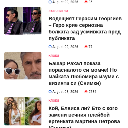
August 09, 2026
35
ЛЮБОПИТНО
Водещият Герасим Георгиев
– Геро крие сериозна
болката зад усмивката пред
публиката
August 09, 2026
77
КЛЮКИ
Башар Рахал показа
порасналото си момче! Но
майката Любомира изуми с
визията си (Снимки)
August 08, 2026
2786
КЛЮКИ
Кой, Елвиса ли? Ето с кого
замени вечния плейбой
ергенката Мартина Петрова
(Снимка)