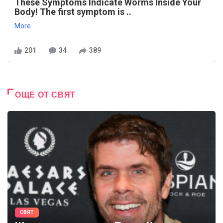
These Symptoms Indicate Worms Inside Your
Body! The first symptom is ..
More
201
34
389
ОЩЕ ОТ СВЯТ
СВЯТ