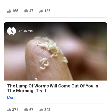
165
47
186
4 h 45 min
The Lump Of Worms Will Come Out Of You In
The Morning. Try It
More
371
67
303