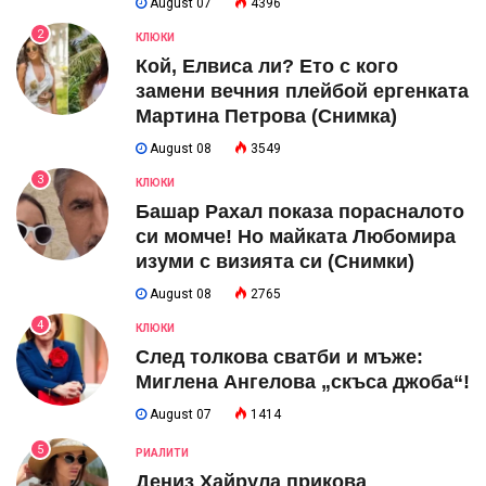
August 07
4396
2
КЛЮКИ
Кой, Елвиса ли? Ето с кого
замени вечния плейбой ергенката
Мартина Петрова (Снимка)
August 08
3549
3
КЛЮКИ
Башар Рахал показа порасналото
си момче! Но майката Любомира
изуми с визията си (Снимки)
August 08
2765
4
КЛЮКИ
След толкова сватби и мъже:
Миглена Ангелова „скъса джоба“!
August 07
1414
5
РИАЛИТИ
Дениз Хайрула прикова