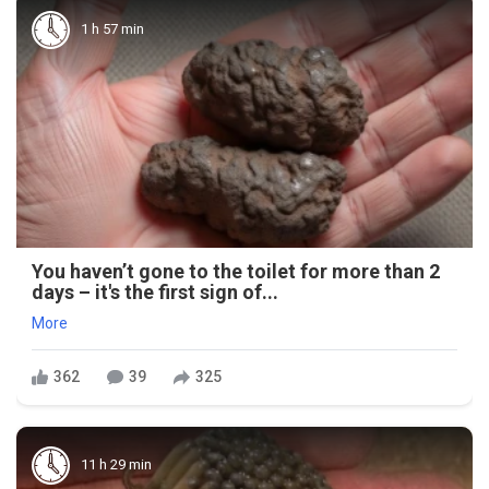
1 h 57 min
You haven’t gone to the toilet for more than 2
days – it's the first sign of...
More
362
39
325
11 h 29 min