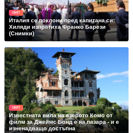
СВЯТ
Италия се поклони пред капитана си:
Хиляди изпратиха Франко Барези
(Снимки)
СВЯТ
Известната вила на езерото Комо от
филм за Джеймс Бонд е на пазара - и е
изненадващо достъпна