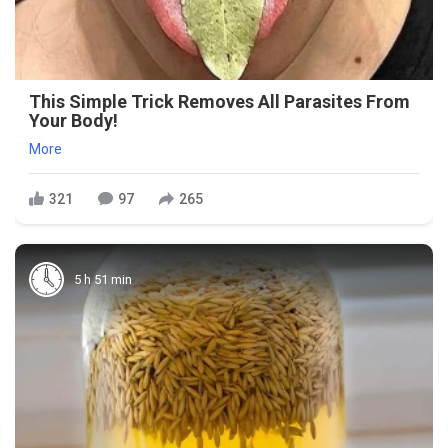
This Simple Trick Removes All Parasites From
Your Body!
More
321
97
265
5 h 51 min