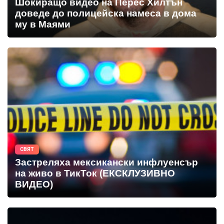
Шокиращо видео на Перес Хилтън
доведе до полицейска намеса в дома
му в Маями
СВЯТ
Застреляха мексикански инфлуенсър
на живо в ТикТок (ЕКСКЛУЗИВНО
ВИДЕО)