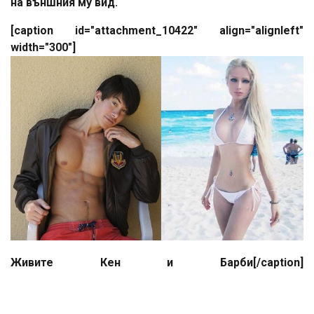
на външния му вид.
[caption id="attachment_10422" align="alignleft"
width="300"]
Живите Кен и Барби[/caption]