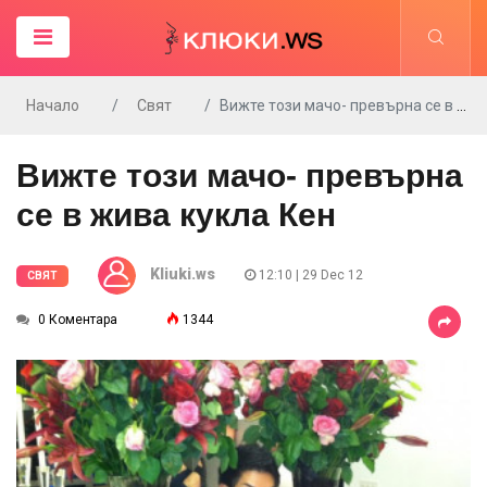
Начало
Свят
Вижте този мачо- превърна се в жива кукла Кен
Вижте този мачо- превърна
се в жива кукла Кен
Kliuki.ws
12:10 | 29 Dec 12
СВЯТ
0 Коментара
1344