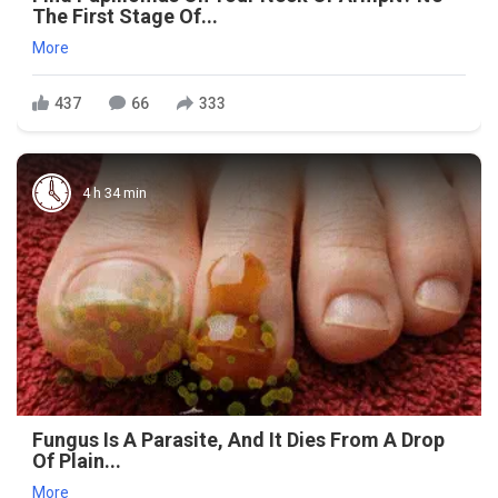
The First Stage Of...
More
437
66
333
4 h 34 min
Fungus Is A Parasite, And It Dies From A Drop
Of Plain...
More