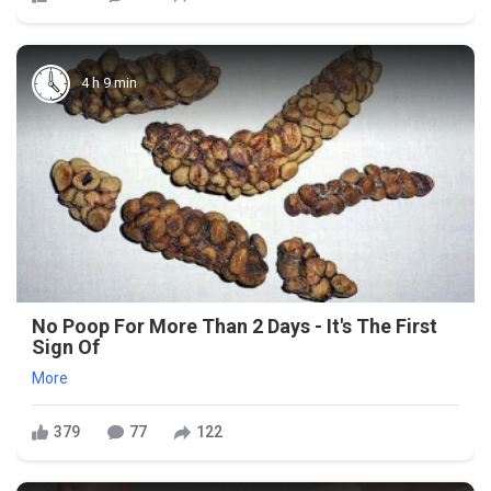
4 h 9 min
No Poop For More Than 2 Days - It's The First
Sign Of
More
379
77
122