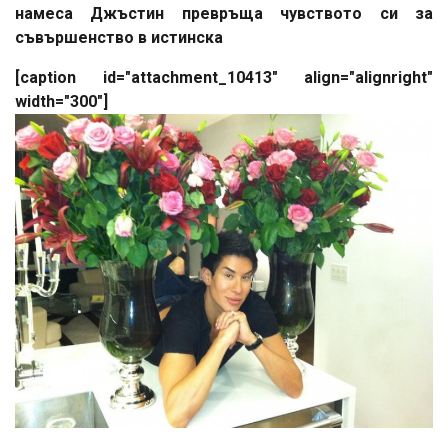
намеса Джъстин превръща чувството си за
съвършенство в истинска
[caption id="attachment_10413" align="alignright"
width="300"]