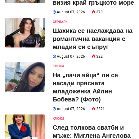
визия край гръцкото море
August 07, 2026
378
СЕРИАЛИ
Шахика се наслаждава на
романтична ваканция с
младия си съпруг
August 07, 2026
322
КЛЮКИ
На „пачи яйца“ ли се
насади прясната
младоженка Айлин
Бобева? (Фото)
August 07, 2026
2821
КЛЮКИ
След толкова сватби и
мъже: Миглена Ангелова