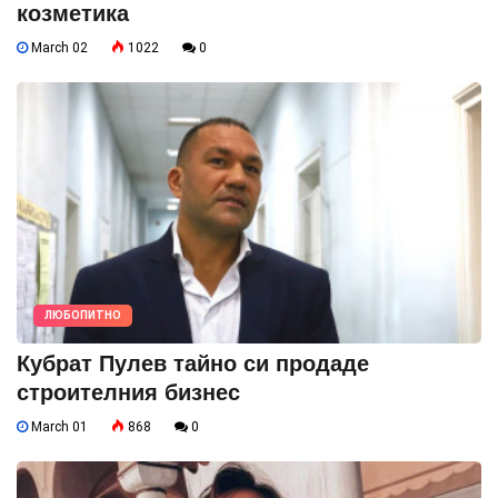
козметика
March 02
1022
0
ЛЮБОПИТНО
Кубрат Пулев тайно си продаде
строителния бизнес
March 01
868
0