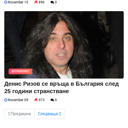
November 15
896
0
ШОУБИЗНЕС
Денис Ризов се връща в България след
25 години странстване
November 09
973
0
Предишна
Следваща