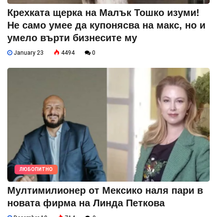
Крехката щерка на Малък Тошко изуми!
Не само умее да купонясва на макс, но и
умело върти бизнесите му
January 23
4494
0
ЛЮБОПИТНО
Мултимилионер от Мексико наля пари в
новата фирма на Линда Петкова