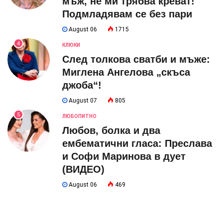
мъж, не ми трябва креват!
Подмладявам се без пари
August 06
1715
4
КЛЮКИ
След толкова сватби и мъже:
Миглена Ангелова „скъса
джоба“!
August 07
805
5
ЛЮБОПИТНО
Любов, болка и два
ембематични гласа: Преслава
и Софи Маринова в дует
(ВИДЕО)
August 06
469