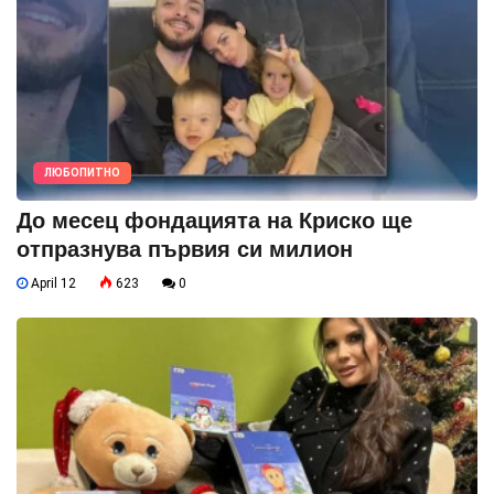
ЛЮБОПИТНО
До месец фондацията на Криско ще
отпразнува първия си милион
April 12
623
0