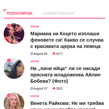
ПОПУЛЯРНИ
КОМЕНТИРАНИ
1
КЛЮКИ
Мариана на Коцето изплаши
феновете си! Какво се случва
с красивата щерка на певеца
August 06
6517
2
КЛЮКИ
На „пачи яйца“ ли се насади
прясната младоженка Айлин
Бобева? (Фото)
August 07
2821
3
КЛЮКИ
Венета Райкова: Не ми трябва