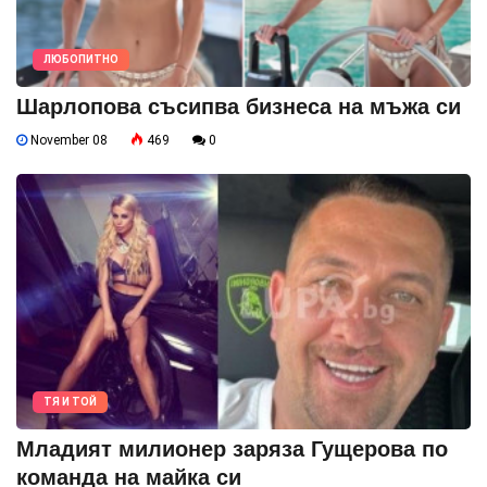
ЛЮБОПИТНО
Шарлопова съсипва бизнеса на мъжа си
November 08
469
0
ТЯ И ТОЙ
Младият милионер заряза Гущерова по
команда на майка си