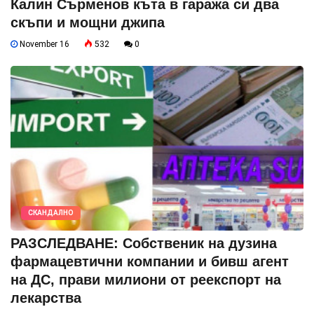
Калин Сърменов къта в гаража си два
скъпи и мощни джипа
November 16
532
0
СКАНДАЛНО
РАЗСЛЕДВАНЕ: Собственик на дузина
фармацевтични компании и бивш агент
на ДС, прави милиони от реекспорт на
лекарства