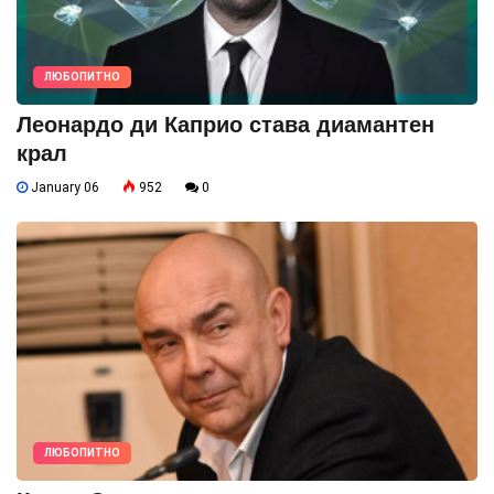
ЛЮБОПИТНО
Леонардо ди Каприо става диамантен
крал
January 06
952
0
ЛЮБОПИТНО