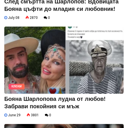
След смъртта на Шарлопов: Вдовицата
Бояна цъфти до младия си любовник!
July 08
2870
0
КЛЮКИ
Бояна Шарлопова лудна от любов!
Забрави покойния си мъж
June 29
3801
0