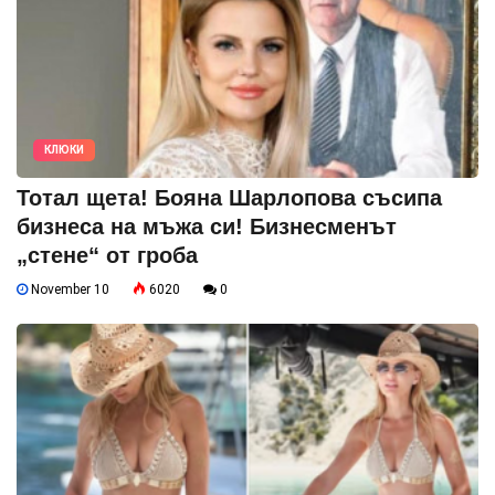
КЛЮКИ
Тотал щета! Бояна Шарлопова съсипа
бизнеса на мъжа си! Бизнесменът
„стене“ от гроба
November 10
6020
0