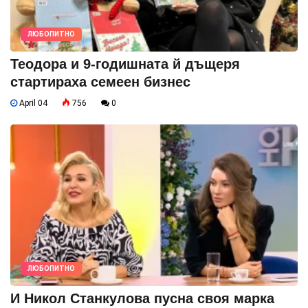
ЛЮБОПИТНО
Теодора и 9-годишната й дъщеря
стартираха семеен бизнес
April 04
756
0
ЛЮБОПИТНО
И Никол Станкулова пусна своя марка