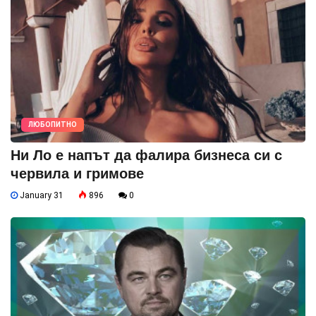
ЛЮБОПИТНО
Ни Ло е напът да фалира бизнеса си с
червила и гримове
January 31
896
0