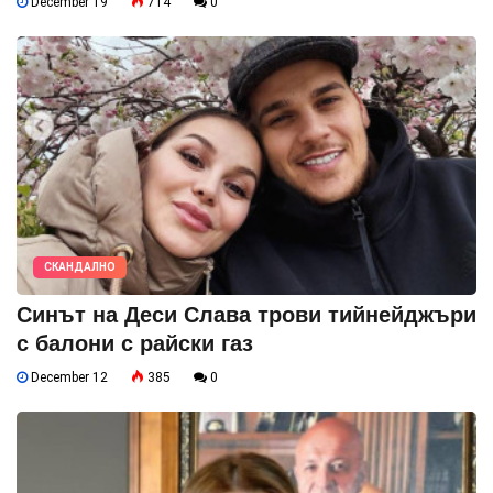
December 19
714
0
СКАНДАЛНО
Синът на Деси Слава трови тийнейджъри
с балони с райски газ
December 12
385
0