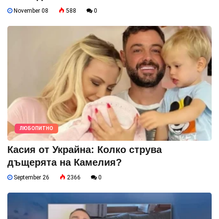
November 08
588
0
ЛЮБОПИТНО
Касия от Украйна: Колко струва
дъщерята на Камелия?
September 26
2366
0