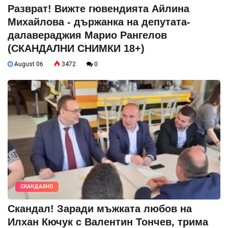
Разврат! Вижте гювендията Айлина
Михайлова - държанка на депутата-
далавераджия Марио Рангелов
(СКАНДАЛНИ СНИМКИ 18+)
August 06
3472
0
СКАНДАЛНО
Скандал! Заради мъжката любов на
Илхан Кючук с Валентин Тончев, трима