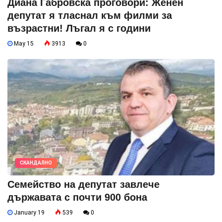
Диана Габровска проговори: Женен
депутат я тласнал към филми за
възрастни! Лъгал я с години
May 15
3913
0
СКАНДАЛНО
Семейство на депутат завлече
държавата с почти 900 бона
January 19
539
0