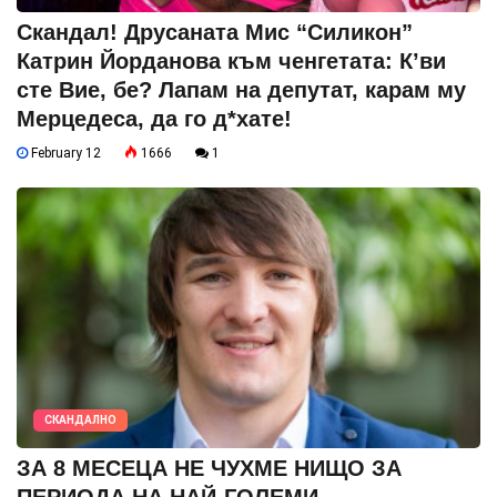
Скандал! Друсаната Мис “Силикон”
Катрин Йорданова към ченгетата: К’ви
сте Вие, бе? Лапам на депутат, карам му
Мерцедеса, да го д*хате!
February 12
1666
1
СКАНДАЛНО
ЗА 8 МЕСЕЦА НЕ ЧУХМЕ НИЩО ЗА