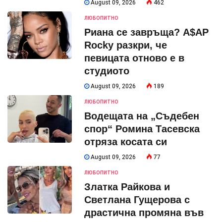
August 09, 2026
462
ЛЮБОПИТНО
Риана се завръща? A$AP
Rocky разкри, че
певицата отново е в
студиото
August 09, 2026
189
ЛЮБОПИТНО
Водещата на „Съдебен
спор“ Ромина Тасевска
отряза косата си
August 09, 2026
77
ЛЮБОПИТНО
Златка Райкова и
Светлана Гущерова с
драстична промяна във