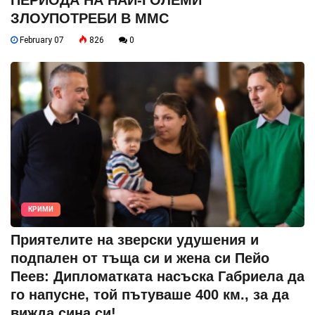
ПЕРИОДА НА НАЙ-ГОЛЕМИ
ЗЛОУПОТРЕБИ В ММС
February 07
826
0
КРИМИ
Приятелите на зверски удушения и
подпален от тъща си и жена си Пейо
Пеев: Дипломатката насъска Габриела да
го напусне, той пътуваше 400 км., за да
вижда сина си!