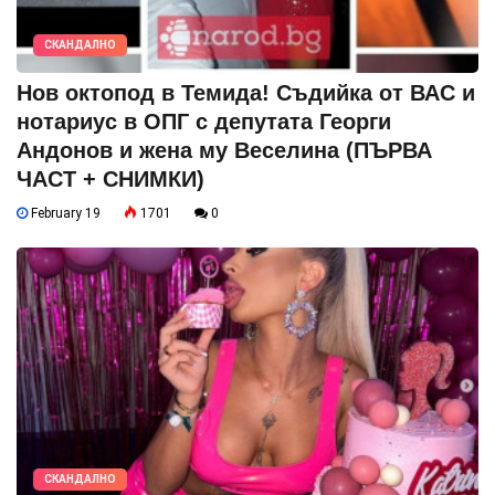
СКАНДАЛНО
Нов октопод в Темида! Съдийка от ВАС и
нотариус в ОПГ с депутата Георги
Андонов и жена му Веселина (ПЪРВА
ЧАСТ + СНИМКИ)
February 19
1701
0
СКАНДАЛНО