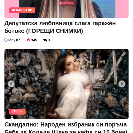
ЛЮБОПИТНО
Депутатска любовница слага гаражен
ботокс (ГОРЕЩИ СНИМКИ)
May 07
945
0
КЛЮКИ
Скандално: Народен избраник си поръча
Беба за Коледа (Цака за кефа си 15 бона)