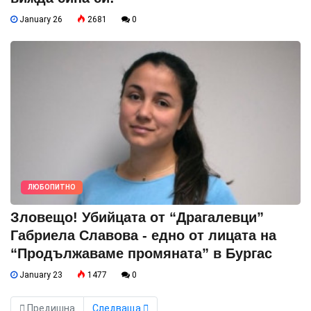
January 26
2681
0
ЛЮБОПИТНО
Зловещо! Убийцата от “Драгалевци”
Габриела Славова - едно от лицата на
“Продължаваме промяната” в Бургас
January 23
1477
0
Предишна
Следваща