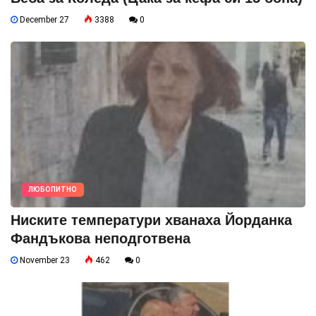
December 27
3388
0
ЛЮБОПИТНО
Ниските температури хванаха Йорданка
Фандъкова неподготвена
November 23
462
0