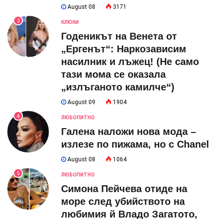
August 08
3171
3
КЛЮКИ
Годеникът на Венета от
„Ергенът“: Наркозависим
насилник и лъжец! (Не само
тази мома се оказала
„излъганото камилче“)
August 09
1904
4
ЛЮБОПИТНО
Галена наложи нова мода –
излезе по пижама, но с Chanel
August 08
1064
5
ЛЮБОПИТНО
Симона Пейчева отиде на
море след убийството на
любимия й Владо Загатото,