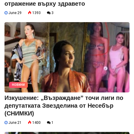
отражение върху здравето
June 29
1393
3
НОВИНИ
Изкушение: „Възраждане” точи лиги по
депутатката Звезделина от Несебър
(СНИМКИ)
June 21
1400
1