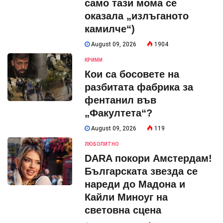
само тази мома се
оказала „излъганото
камилче“)
August 09, 2026
1904
КРИМИ
Кои са босовете на
разбитата фабрика за
фентанил във
„Факултета“?
August 09, 2026
119
ЛЮБОПИТНО
DARA покори Амстердам!
Българската звезда се
нареди до Мадона и
Кайли Миноуг на
световна сцена