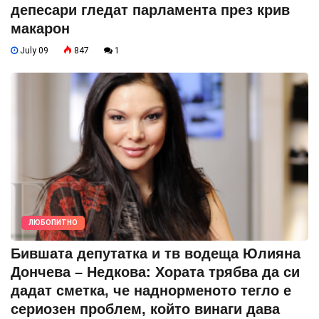
депесари гледат парламента през крив
макарон
July 09
847
1
ЛЮБОПИТНО
Бившата депутатка и тв водеща Юлияна
Дончева – Недкова: Хората трябва да си
дадат сметка, че наднорменото тегло е
сериозен проблем, който винаги дава