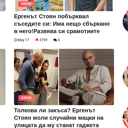
КЛЮКИ
Ергенът Стоян побърквал
съседите си: Има нещо сбъркано
в него!Развява си срамотиите
May 17
3759
0
КЛЮКИ
Толкова ли закъса? Ергенът
Стоян моли случайни мацки на
улицата да му станат гаджета