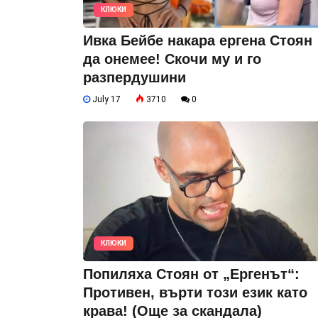
КЛЮКИ
Ивка Бейбе накара ергена Стоян
да онемее! Скочи му и го
разпердушини
July 17
3710
0
КЛЮКИ
Попиляха Стоян от „Ергенът“:
Противен, върти този език като
крава! (Още за скандала)