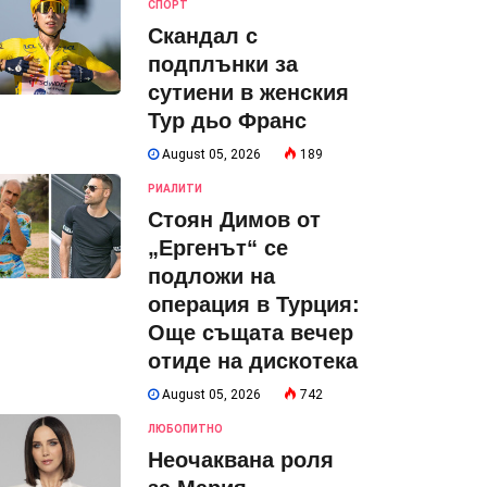
СПОРТ
Скандал с
подплънки за
сутиени в женския
Тур дьо Франс
August 05, 2026
189
РИАЛИТИ
Стоян Димов от
„Ергенът“ се
подложи на
операция в Турция:
Още същата вечер
отиде на дискотека
August 05, 2026
742
ЛЮБОПИТНО
Неочаквана роля