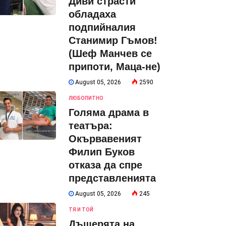
Диви страсти
обладаха
подпийналия
Станимир Гъмов!
(Шеф Манчев се
припоти, Маца-не)
August 05, 2026
2590
ЛЮБОПИТНО
Голяма драма в
театъра:
Окървавеният
Филип Буков
отказа да спре
представленията
August 05, 2026
245
ТЯ И ТОЙ
Дъщерята на