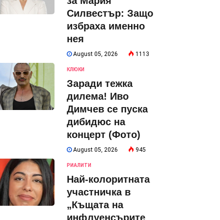
за Мария
Силвестър: Защо
избраха именно
нея
August 05, 2026
1113
КЛЮКИ
Заради тежка
дилема! Иво
Димчев се пуска
дибидюс на
концерт (Фото)
August 05, 2026
945
РИАЛИТИ
Най-колоритната
участничка в
„Къщата на
инфлуенсърите