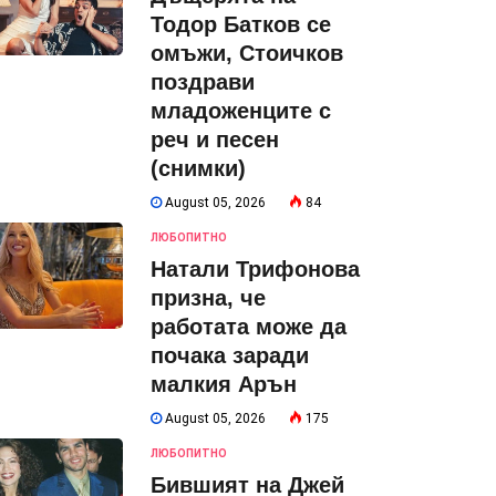
Тодор Батков се
омъжи, Стоичков
поздрави
младоженците с
реч и песен
(снимки)
August 05, 2026
84
ЛЮБОПИТНО
Натали Трифонова
призна, че
работата може да
почака заради
малкия Арън
August 05, 2026
175
ЛЮБОПИТНО
Бившият на Джей