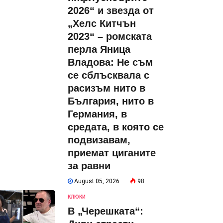
2026“ и звезда от
„Хелс Китчън
2023“ – ромската
перла Яница
Владова: Не съм
се сблъсквала с
расизъм нито в
България, нито в
Германия, в
средата, в която се
подвизавам,
приемат циганите
за равни
August 05, 2026
98
КЛЮКИ
В „Черешката“: