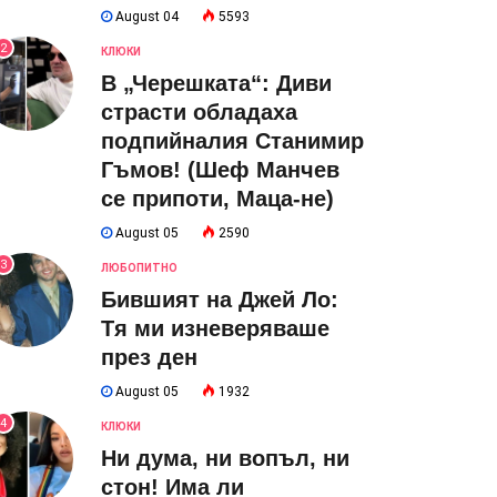
August 04
5593
2
КЛЮКИ
В „Черешката“: Диви
страсти обладаха
подпийналия Станимир
Гъмов! (Шеф Манчев
се припоти, Маца-не)
August 05
2590
3
ЛЮБОПИТНО
Бившият на Джей Ло:
Тя ми изневеряваше
през ден
August 05
1932
4
КЛЮКИ
Ни дума, ни вопъл, ни
стон! Има ли