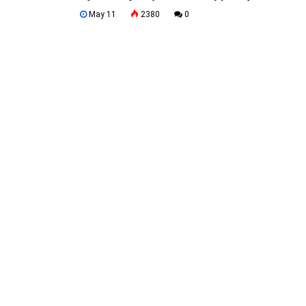
May 11
2380
0