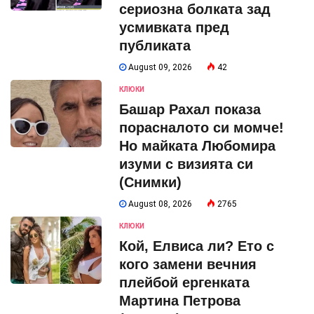
сериозна болката зад
усмивката пред
публиката
August 09, 2026
42
КЛЮКИ
Башар Рахал показа
порасналото си момче!
Но майката Любомира
изуми с визията си
(Снимки)
August 08, 2026
2765
КЛЮКИ
Кой, Елвиса ли? Ето с
кого замени вечния
плейбой ергенката
Мартина Петрова