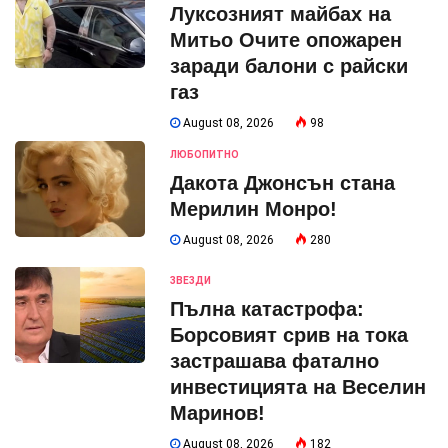
Луксозният майбах на
Митьо Очите опожарен
заради балони с райски
газ
August 08, 2026
98
ЛЮБОПИТНО
Дакота Джонсън стана
Мерилин Монро!
August 08, 2026
280
ЗВЕЗДИ
Пълна катастрофа:
Борсовият срив на тока
застрашава фатално
инвестицията на Веселин
Маринов!
August 08, 2026
182