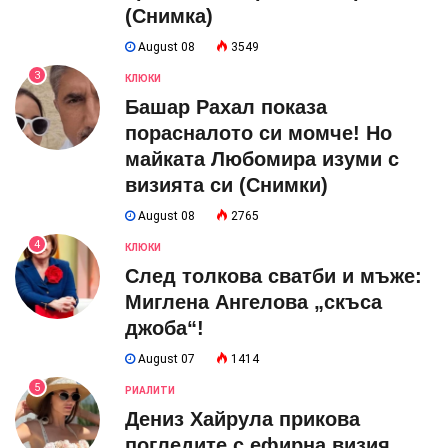
(Снимка)
August 08
3549
3
КЛЮКИ
Башар Рахал показа
порасналото си момче! Но
майката Любомира изуми с
визията си (Снимки)
August 08
2765
4
КЛЮКИ
След толкова сватби и мъже:
Миглена Ангелова „скъса
джоба“!
August 07
1414
5
РИАЛИТИ
Дениз Хайрула прикова
погледите с ефирна визия