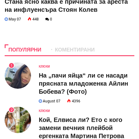
Стана ясно каква е причината за ареста
на инфлуенсъра Стоян Колев
May 07
448
0
ПОПУЛЯРНИ
КОМЕНТИРАНИ
1
КЛЮКИ
На „пачи яйца“ ли се насади
прясната младоженка Айлин
Бобева? (Фото)
August 07
4396
2
КЛЮКИ
Кой, Елвиса ли? Ето с кого
замени вечния плейбой
ергенката Мартина Петрова