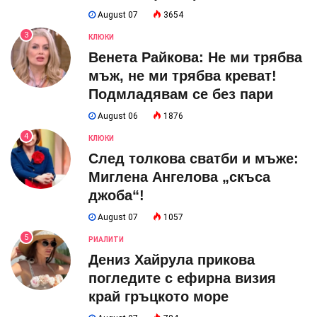
August 07
3654
3
КЛЮКИ
Венета Райкова: Не ми трябва
мъж, не ми трябва креват!
Подмладявам се без пари
August 06
1876
4
КЛЮКИ
След толкова сватби и мъже:
Миглена Ангелова „скъса
джоба“!
August 07
1057
5
РИАЛИТИ
Дениз Хайрула прикова
погледите с ефирна визия
край гръцкото море