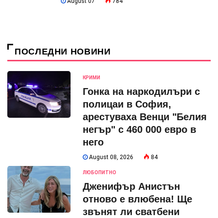
August 07
784
ПОСЛЕДНИ НОВИНИ
КРИМИ
Гонка на наркодилъри с
полицаи в София,
арестуваха Венци "Белия
негър" с 460 000 евро в
него
August 08, 2026
84
ЛЮБОПИТНО
Дженифър Анистън
отново е влюбена! Ще
звънят ли сватбени