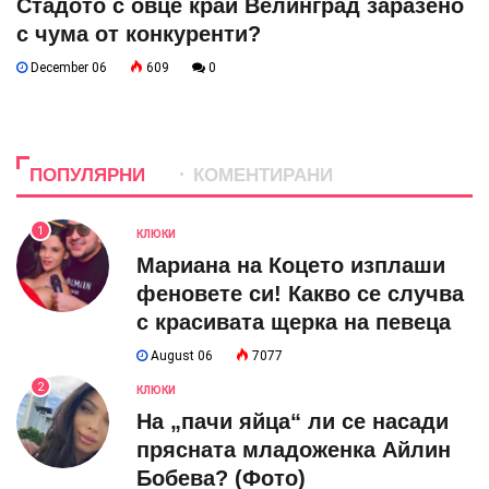
Стадото с овце край Велинград заразено
с чума от конкуренти?
December 06
609
0
ПОПУЛЯРНИ
КОМЕНТИРАНИ
1
КЛЮКИ
Мариана на Коцето изплаши
феновете си! Какво се случва
с красивата щерка на певеца
August 06
7077
2
КЛЮКИ
На „пачи яйца“ ли се насади
прясната младоженка Айлин
Бобева? (Фото)