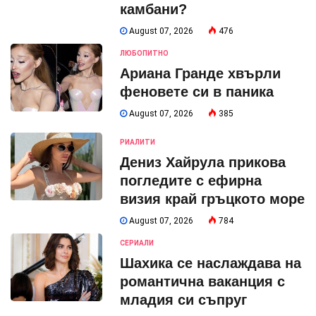
камбани?
August 07, 2026
476
ЛЮБОПИТНО
Ариана Гранде хвърли
феновете си в паника
August 07, 2026
385
РИАЛИТИ
Дениз Хайрула прикова
погледите с ефирна
визия край гръцкото море
August 07, 2026
784
СЕРИАЛИ
Шахика се наслаждава на
романтична ваканция с
младия си съпруг