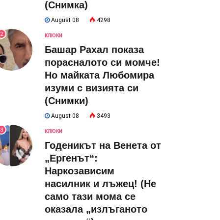
(Снимка)
August 08
4298
2
КЛЮКИ
Башар Рахал показа
порасналото си момче!
Но майката Любомира
изуми с визията си
(Снимки)
August 08
3493
3
КЛЮКИ
Годеникът на Венета от
„Ергенът“:
Наркозависим
насилник и лъжец! (Не
само тази мома се
оказала „излъганото