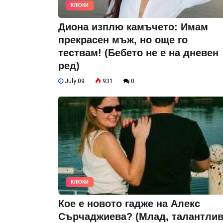
КЛЮКИ
Диона изплю камъчето: Имам
прекрасен мъж, но още го
тествам! (Бебето не е на дневен
ред)
July 09
931
0
КЛЮКИ
Кое е новото гадже на Алекс
Сърчаджиева? (Млад, талантлив