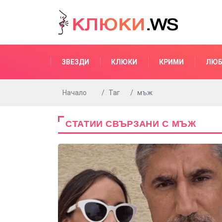
ЗВЕЗДИ
КЛЮКИ
КРИМИ
ЛЮБ
Начало
Таг
мъж
СТАТИИ СВЪРЗАНИ С МЪЖ