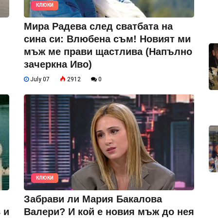
КЛЮКИ
Мира Радева след сватбата на
сина си: Влюбена съм! Новият ми
мъж ме прави щастлива (Напълно
зачеркна Иво)
July 07
2912
0
КЛЮКИ
Забрави ли Мария Бакалова
 и
Валери? И кой е новия мъж до нея