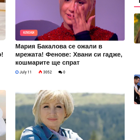
КЛЮКИ
Мария Бакалова се ожали в
!
мрежата! Фенове: Хвани си гадже,
кошмарите ще спрат
July 11
3052
0