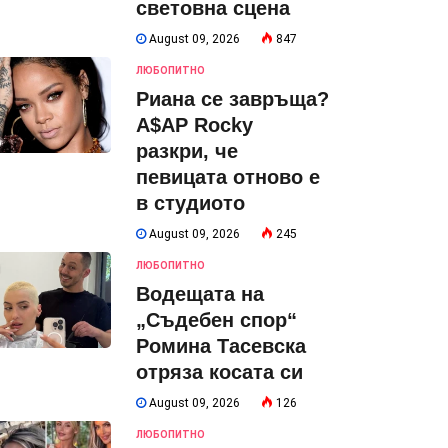
световна сцена
August 09, 2026
847
ЛЮБОПИТНО
Риана се завръща?
A$AP Rocky
разкри, че
певицата отново е
в студиото
August 09, 2026
245
ЛЮБОПИТНО
Водещата на
„Съдебен спор“
Ромина Тасевска
отряза косата си
August 09, 2026
126
ЛЮБОПИТНО