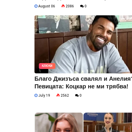
August 06
2086
0
КЛЮКИ
Благо Джизъса свалял и Анелия
Певицата: Коцкар не ми трябва!
July 19
2562
0