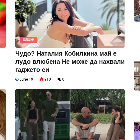
КЛЮКИ
Чудо? Наталия Кобилкина май е
лудо влюбена Не може да нахвали
гаджето си
June 19
910
0