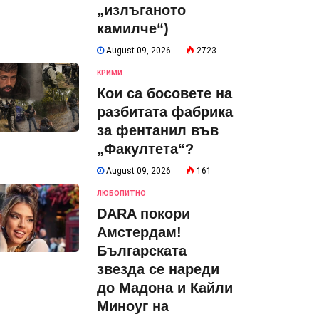
„излъганото
камилче“)
August 09, 2026
2723
КРИМИ
Кои са босовете на
разбитата фабрика
за фентанил във
„Факултета“?
August 09, 2026
161
ЛЮБОПИТНО
DARA покори
Амстердам!
Българската
звезда се нареди
до Мадона и Кайли
Миноуг на