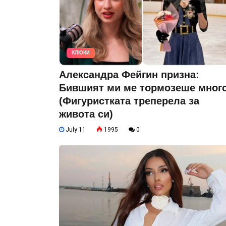
КЛЮКИ
Александра Фейгин призна:
Бившият ми ме тормозеше много
(Фигуристката треперела за
живота си)
July 11
1995
0