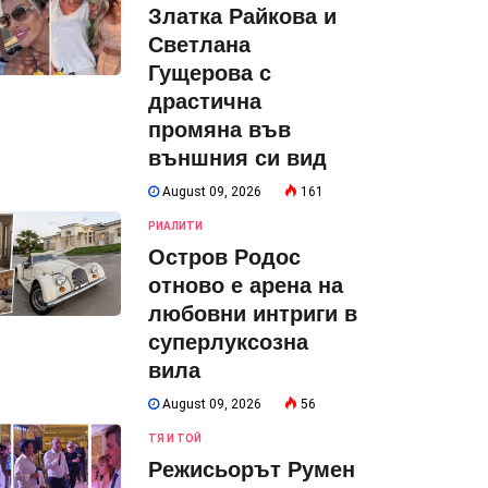
Златка Райкова и
Светлана
Гущерова с
драстична
промяна във
външния си вид
August 09, 2026
161
РИАЛИТИ
Остров Родос
отново е арена на
любовни интриги в
суперлуксозна
вила
August 09, 2026
56
ТЯ И ТОЙ
Режисьорът Румен