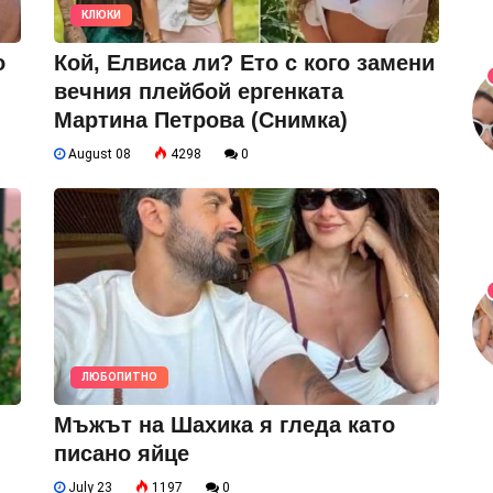
КЛЮКИ
о
Кой, Елвиса ли? Ето с кого замени
вечния плейбой ергенката
Мартина Петрова (Снимка)
August 08
4298
0
ЛЮБОПИТНО
Мъжът на Шахика я гледа като
писано яйце
July 23
1197
0