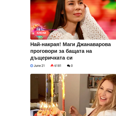
КЛЮКИ
Най-накрая! Маги Джанаварова
проговори за бащата на
дъщеричката си
June 21
6181
0