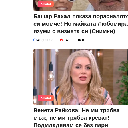
КЛЮКИ
Башар Рахал показа порасналот
си момче! Но майката Любомира
изуми с визията си (Снимки)
August 08
3493
0
КЛЮКИ
Венета Райкова: Не ми трябва
мъж, не ми трябва креват!
Подмладявам се без пари