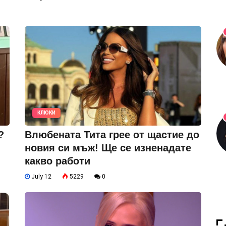
КЛЮКИ
?
Влюбената Тита грее от щастие до
новия си мъж! Ще се изненадате
какво работи
July 12
5229
0