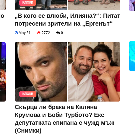
КЛЮКИ
Но
„В кого се влюби, Илияна?“: Питат
потресени зрители на „Ергенът“
May 31
2772
0
КЛЮКИ
Скърца ли брака на Калина
Крумова и Боби Турбото? Екс
депутатката спипана с чужд мъж
(Снимки)