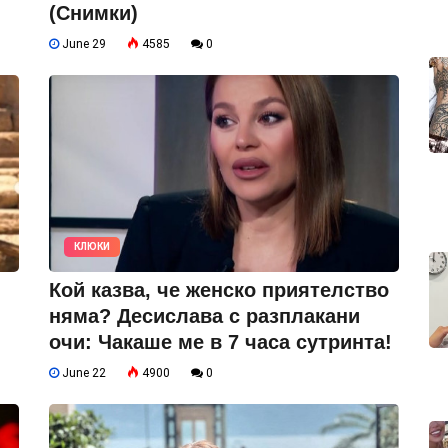
(Снимки)
June 29
4585
0
КЛЮКИ
Кой казва, че женско приятелство
няма? Десислава с разплакани
очи: Чакаше ме в 7 часа сутринта!
June 22
4900
0