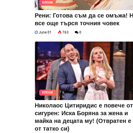
КЛЮКИ
Рени: Готова съм да се омъжа! 
все още търся точния човек
June 01
763
0
КЛЮКИ
Николаос Цитиридис е повече от
сигурен: Иска Боряна за жена и
майка на децата му! (Отвратен е
от татко си)