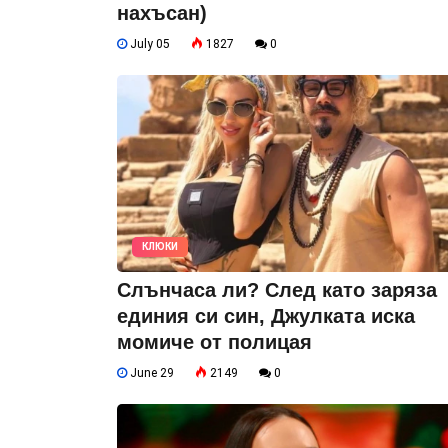
нахъсан)
July 05
1827
0
КЛЮКИ
Слънчаса ли? След като заряза
единия си син, Джулката иска
момиче от полицая
June 29
2149
0