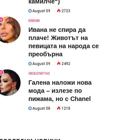
камилче“)
August 09
2723
4
КЛЮКИ
Ивана не спира да
плаче! Животът на
певицата на народа се
преобърна
August 09
2492
5
ЛЮБОПИТНО
Галена наложи нова
мода – излезе по
пижама, но с Chanel
August 08
1218