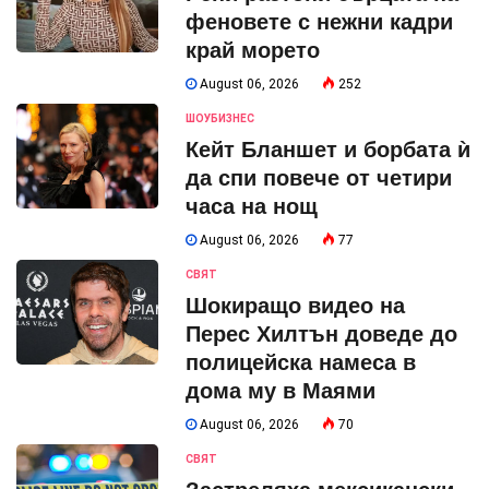
феновете с нежни кадри
край морето
August 06, 2026
252
ШОУБИЗНЕС
Кейт Бланшет и борбата ѝ
да спи повече от четири
часа на нощ
August 06, 2026
77
СВЯТ
Шокиращо видео на
Перес Хилтън доведе до
полицейска намеса в
дома му в Маями
August 06, 2026
70
СВЯТ