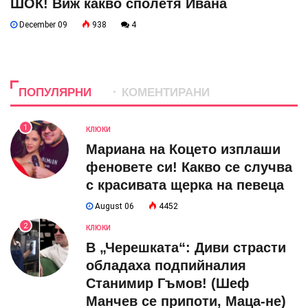
ШОК! Виж какво сполетя Ивана
December 09
938
4
ПОПУЛЯРНИ
КОМЕНТИРАНИ
1
КЛЮКИ
Мариана на Коцето изплаши
феновете си! Какво се случва
с красивата щерка на певеца
August 06
4452
2
КЛЮКИ
В „Черешката“: Диви страсти
обладаха подпийналия
Станимир Гъмов! (Шеф
Манчев се припоти, Маца-не)