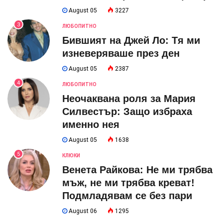
August 05
3227
3
ЛЮБОПИТНО
Бившият на Джей Ло: Тя ми
изневеряваше през ден
August 05
2387
4
ЛЮБОПИТНО
Неочаквана роля за Мария
Силвестър: Защо избраха
именно нея
August 05
1638
5
КЛЮКИ
Венета Райкова: Не ми трябва
мъж, не ми трябва креват!
Подмладявам се без пари
August 06
1295