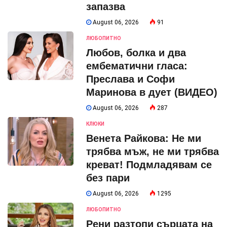
запазва
August 06, 2026
91
ЛЮБОПИТНО
Любов, болка и два
ембематични гласа:
Преслава и Софи
Маринова в дует (ВИДЕО)
August 06, 2026
287
КЛЮКИ
Венета Райкова: Не ми
трябва мъж, не ми трябва
креват! Подмладявам се
без пари
August 06, 2026
1295
ЛЮБОПИТНО
Рени разтопи сърцата на