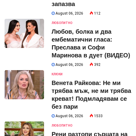
запазва
August 06, 2026
112
ЛЮБОПИТНО
Любов, болка и два
ембематични гласа:
Преслава и Софи
Маринова в дует (ВИДЕО)
August 06, 2026
392
КЛЮКИ
Венета Райкова: Не ми
трябва мъж, не ми трябва
креват! Подмладявам се
без пари
August 06, 2026
1533
ЛЮБОПИТНО
Рени разтопи сърцата на