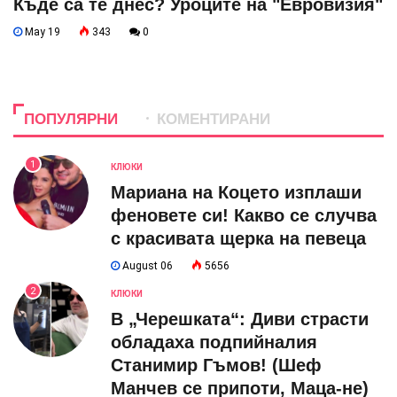
Къде са те днес? Уроците на "Евровизия"
May 19
343
0
ПОПУЛЯРНИ
КОМЕНТИРАНИ
1
КЛЮКИ
Мариана на Коцето изплаши
феновете си! Какво се случва
с красивата щерка на певеца
August 06
5656
2
КЛЮКИ
В „Черешката“: Диви страсти
обладаха подпийналия
Станимир Гъмов! (Шеф
Манчев се припоти, Маца-не)