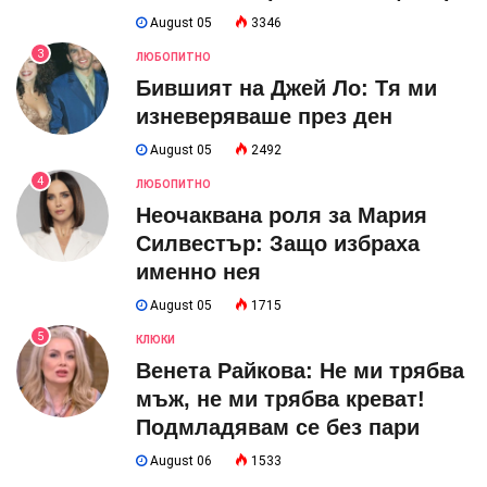
August 05
3346
3
ЛЮБОПИТНО
Бившият на Джей Ло: Тя ми
изневеряваше през ден
August 05
2492
4
ЛЮБОПИТНО
Неочаквана роля за Мария
Силвестър: Защо избраха
именно нея
August 05
1715
5
КЛЮКИ
Венета Райкова: Не ми трябва
мъж, не ми трябва креват!
Подмладявам се без пари
August 06
1533