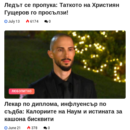
Ледът се пропука: Таткото на Християн
Гущеров го просълзи!
July 13
6174
0
ЛЮБОПИТНО
Лекар по диплома, инфлуенсър по
съдба: Калориите на Наум и истината за
кашона бисквити
June 21
378
0