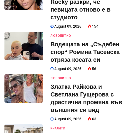
Rocky разкри, че
певицата отново е в
студиото
August 09, 2026
154
ЛЮБОПИТНО
Водещата на „Съдебен
спор“ Ромина Тасевска
отряза косата си
August 09, 2026
56
ЛЮБОПИТНО
Златка Райкова и
Светлана Гущерова с
драстична промяна във
външния си вид
August 09, 2026
63
РИАЛИТИ