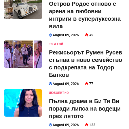
Остров Родос отново е
арена на любовни
интриги в суперлуксозна
вила
August 09, 2026
49
ТЯ И ТОЙ
Режисьорът Румен Русев
стъпва в ново семейство
с подкрепата на Тодор
Батков
August 09, 2026
77
ЛЮБОПИТНО
Пълна драма в Би Ти Ви
поради липса на водещи
през лятото
August 09, 2026
133