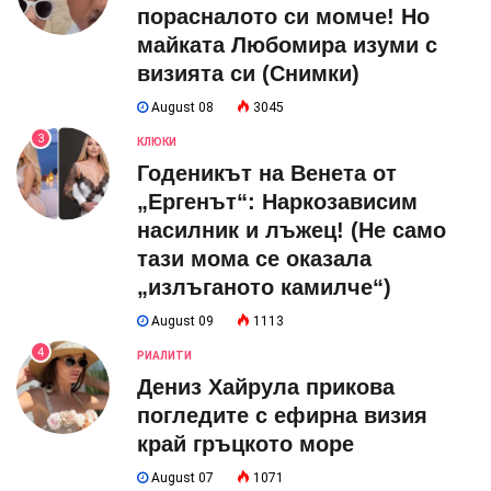
порасналото си момче! Но
майката Любомира изуми с
визията си (Снимки)
August 08
3045
3
КЛЮКИ
Годеникът на Венета от
„Ергенът“: Наркозависим
насилник и лъжец! (Не само
тази мома се оказала
„излъганото камилче“)
August 09
1113
4
РИАЛИТИ
Дениз Хайрула прикова
погледите с ефирна визия
край гръцкото море
August 07
1071