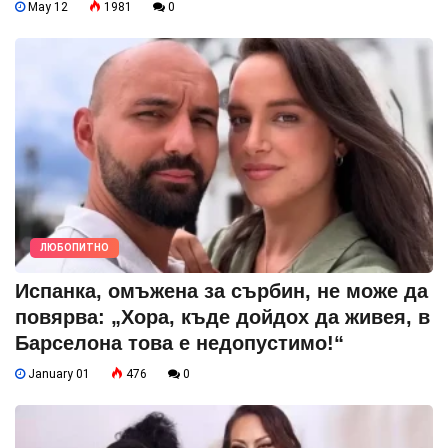
May 12
1981
0
ЛЮБОПИТНО
Испанка, омъжена за сърбин, не може да
повярва: „Хора, къде дойдох да живея, в
Барселона това е недопустимо!“
January 01
476
0