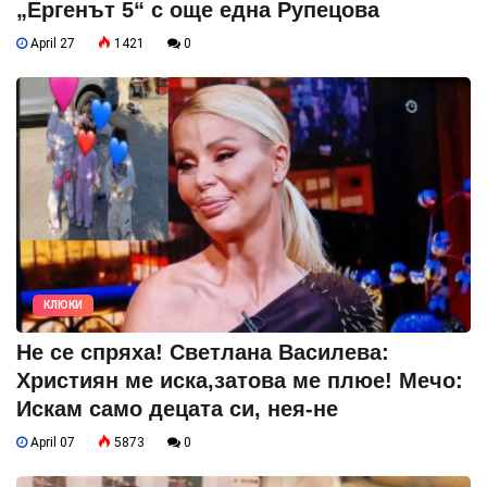
„Ергенът 5“ с още една Рупецова
April 27
1421
0
КЛЮКИ
Не се спряха! Светлана Василева:
Християн ме иска,затова ме плюе! Мечо:
Искам само децата си, нея-не
April 07
5873
0