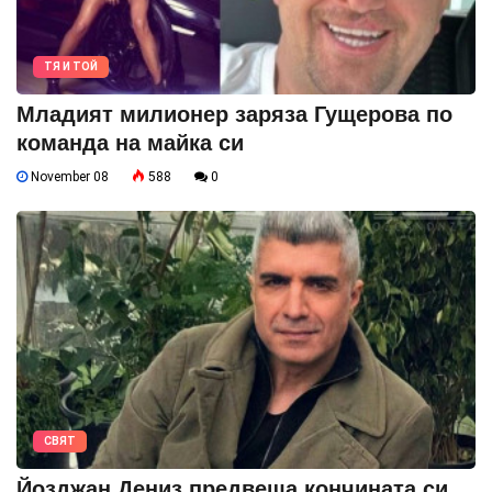
ТЯ И ТОЙ
Младият милионер заряза Гущерова по
команда на майка си
November 08
588
0
СВЯТ
Йозджан Дениз предвеща кончината си