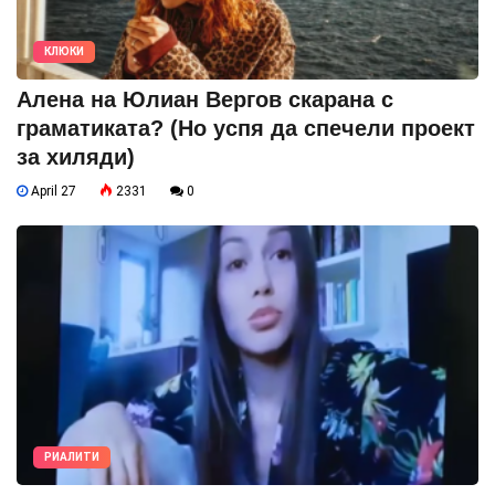
КЛЮКИ
Алена на Юлиан Вергов скарана с
граматиката? (Но успя да спечели проект
за хиляди)
April 27
2331
0
РИАЛИТИ