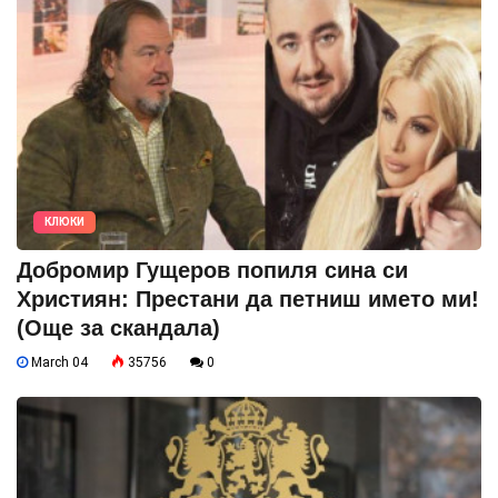
КЛЮКИ
Добромир Гущеров попиля сина си
Християн: Престани да петниш името ми!
(Още за скандала)
March 04
35756
0