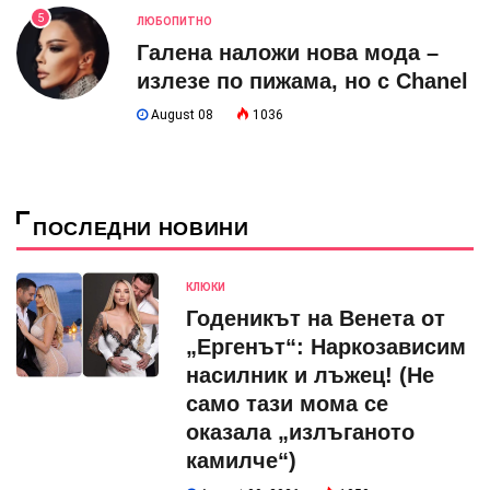
5
ЛЮБОПИТНО
Галена наложи нова мода –
излезе по пижама, но с Chanel
August 08
1036
ПОСЛЕДНИ НОВИНИ
КЛЮКИ
Годеникът на Венета от
„Ергенът“: Наркозависим
насилник и лъжец! (Не
само тази мома се
оказала „излъганото
камилче“)