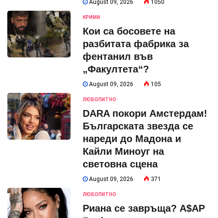
August 09, 2026
1050
КРИМИ
Кои са босовете на
разбитата фабрика за
фентанил във
„Факултета“?
August 09, 2026
105
ЛЮБОПИТНО
DARA покори Амстердам!
Българската звезда се
нареди до Мадона и
Кайли Миноуг на
световна сцена
August 09, 2026
371
ЛЮБОПИТНО
Риана се завръща? A$AP