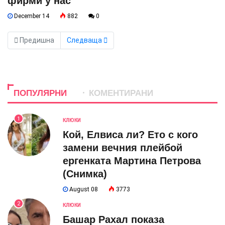
фирми у нас
December 14
882
0
Предишна
Следваща
ПОПУЛЯРНИ
КОМЕНТИРАНИ
1
КЛЮКИ
Кой, Елвиса ли? Ето с кого
замени вечния плейбой
ергенката Мартина Петрова
(Снимка)
August 08
3773
2
КЛЮКИ
Башар Рахал показа