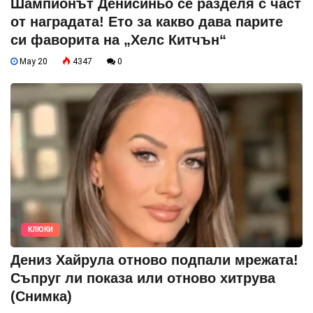
Шампионът Денисиньо се разделя с част
от наградата! Ето за какво дава парите
си фаворита на „Хелс Китчън“
May 20
4347
0
КЛЮКИ
Дениз Хайрула отново подпали мрежата!
Съпруг ли показа или отново хитрува
(Снимка)