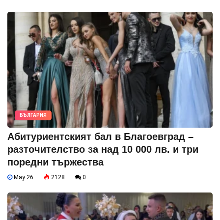
БЪЛГАРИЯ
Абитуриентският бал в Благоевград –
разточителство за над 10 000 лв. и три
поредни тържества
May 26
2128
0