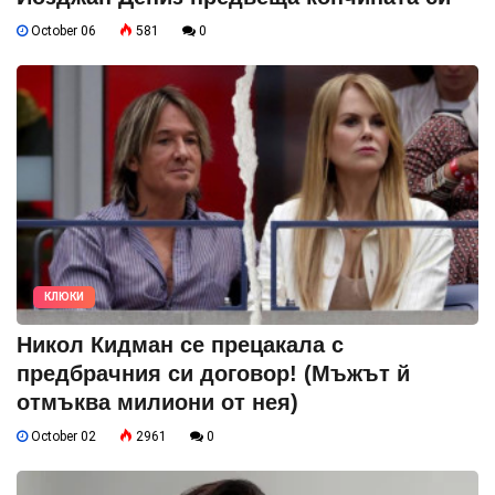
October 06
581
0
КЛЮКИ
Никол Кидман се прецакала с
предбрачния си договор! (Мъжът й
отмъква милиони от нея)
October 02
2961
0