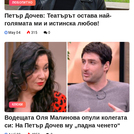
ЛЮБОПИТНО
Петър Дочев: Театърът остава най-
голямата ми и истинска любов!
May 04
315
0
КЛЮКИ
Водещата Оля Малинова опули колегата
си: На Петър Дочев му „падна ченето“