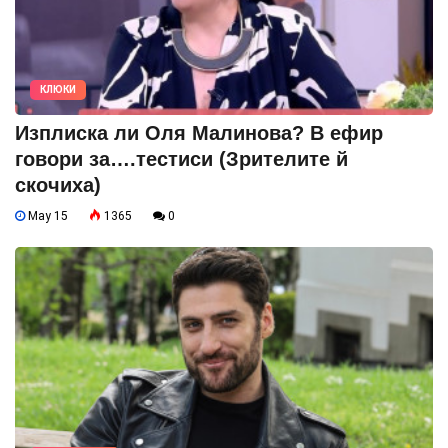
КЛЮКИ
Изплиска ли Оля Малинова? В ефир
говори за….тестиси (Зрителите й
скочиха)
May 15
1365
0