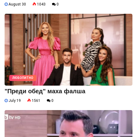
August 30
1043
0
ЛЮБОПИТНО
"Преди обед" маха фалша
July 19
1561
0