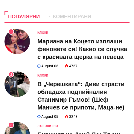
ПОПУЛЯРНИ
КОМЕНТИРАНИ
1
КЛЮКИ
Мариана на Коцето изплаши
феновете си! Какво се случва
с красивата щерка на певеца
August 06
4767
2
КЛЮКИ
В „Черешката“: Диви страсти
обладаха подпийналия
Станимир Гъмов! (Шеф
Манчев се припоти, Маца-не)
August 05
3248
3
ЛЮБОПИТНО