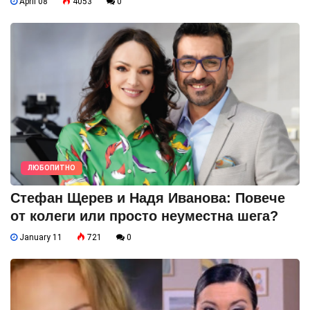
April 08
4053
0
ЛЮБОПИТНО
Стефан Щерев и Надя Иванова: Повече
от колеги или просто неуместна шега?
January 11
721
0