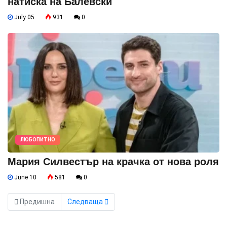
натиска на Балевски
July 05
931
0
ЛЮБОПИТНО
Мария Силвестър на крачка от нова роля
June 10
581
0
Предишна
Следваща