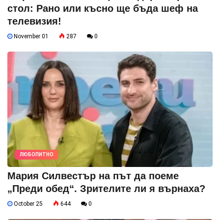
стол: Рано или късно ще бъда шеф на
телевизия!
November 01
287
0
ЛЮБОПИТНО
Мария Силвестър на път да поеме
„Преди обед“. Зрителите ли я върнаха?
October 25
644
0