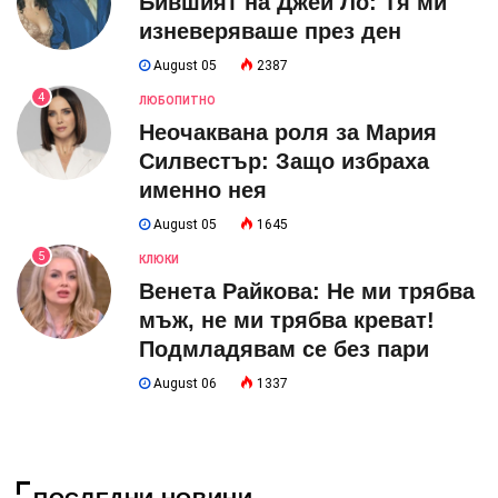
Бившият на Джей Ло: Тя ми
изневеряваше през ден
August 05
2387
4
ЛЮБОПИТНО
Неочаквана роля за Мария
Силвестър: Защо избраха
именно нея
August 05
1645
5
КЛЮКИ
Венета Райкова: Не ми трябва
мъж, не ми трябва креват!
Подмладявам се без пари
August 06
1337