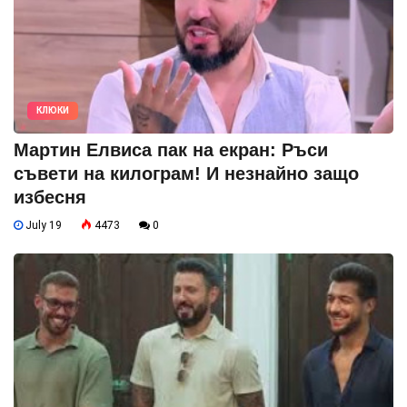
КЛЮКИ
Мартин Елвиса пак на екран: Ръси
съвети на килограм! И незнайно защо
избесня
July 19
4473
0