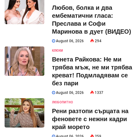
Любов, болка и два
ембематични гласа:
Преслава и Софи
Маринова в дует (ВИДЕО)
August 06, 2026
294
КЛЮКИ
Венета Райкова: Не ми
трябва мъж, не ми трябва
креват! Подмладявам се
без пари
August 06, 2026
1337
ЛЮБОПИТНО
Рени разтопи сърцата на
феновете с нежни кадри
край морето
August 06, 2026
259