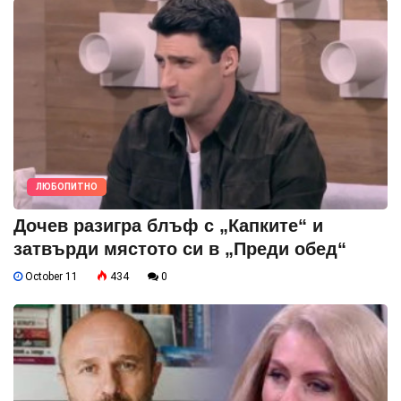
ЛЮБОПИТНО
Дочев разигра блъф с „Капките“ и
затвърди мястото си в „Преди обед“
October 11
434
0