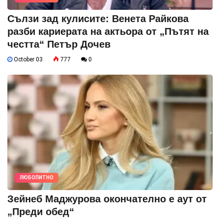
Сълзи зад кулисите: Венета Райкова
разби кариерата на актьора от „Пътят на
честта“ Петър Дочев
October 03
777
0
ЛЮБОПИТНО
Зейнеб Маджурова окончателно е аут от
„Преди обед“