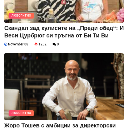
ЛЮБОПИТНО
Скандал зад кулисите на „Преди обед“: И
Веси Цурбрюг си тръгна от Би Ти Ви
November 08
1232
0
ЛЮБОПИТНО
Жоро Тошев с амбиции за директорски