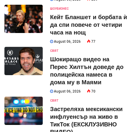
ШОУБИЗНЕС
Кейт Бланшет и борбата ѝ
да спи повече от четири
часа на нощ
August 06, 2026
77
СВЯТ
Шокиращо видео на
Перес Хилтън доведе до
полицейска намеса в
дома му в Маями
August 06, 2026
70
СВЯТ
Застреляха мексикански
инфлуенсър на живо в
ТикТок (ЕКСКЛУЗИВНО
ВИДЕО)