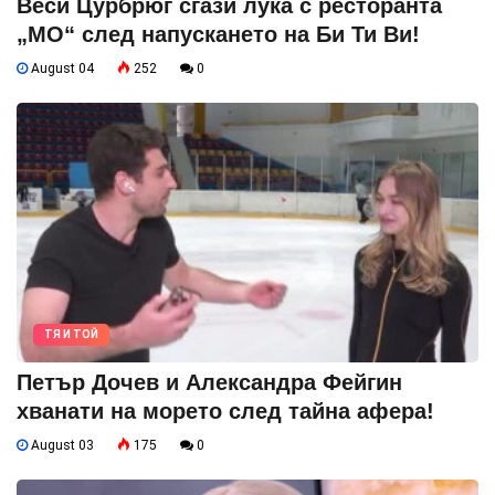
Веси Цурбрюг сгази лука с ресторанта
„МО“ след напускането на Би Ти Ви!
August 04
252
0
ТЯ И ТОЙ
Петър Дочев и Александра Фейгин
хванати на морето след тайна афера!
August 03
175
0