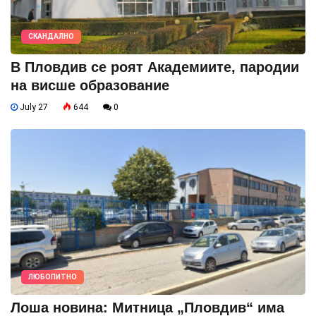
СКАНДАЛНО
В Пловдив се роят Академиите, пародии
на висше образование
July 27
644
0
ЛЮБОПИТНО
Лоша новина: Митница „Пловдив“ има