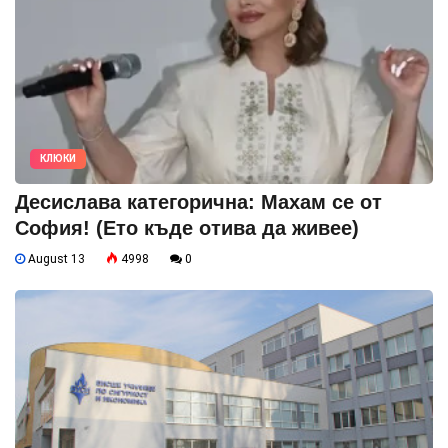
КЛЮКИ
Десислава категорична: Махам се от
София! (Ето къде отива да живее)
August 13
4998
0