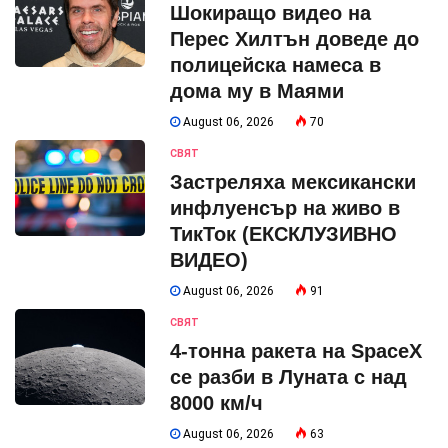
Шокиращо видео на
Перес Хилтън доведе до
полицейска намеса в
дома му в Маями
August 06, 2026
70
СВЯТ
Застреляха мексикански
инфлуенсър на живо в
ТикТок (ЕКСКЛУЗИВНО
ВИДЕО)
August 06, 2026
91
СВЯТ
4-тонна ракета на SpaceX
се разби в Луната с над
8000 км/ч
August 06, 2026
63