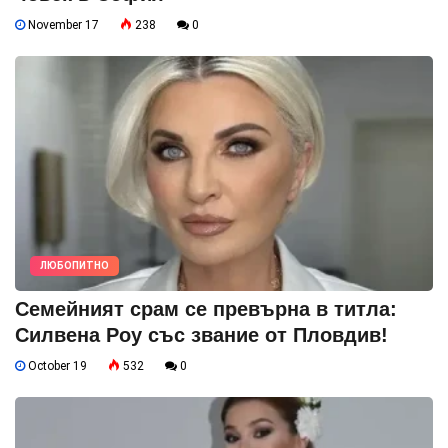
November 17
238
0
ЛЮБОПИТНО
Семейният срам се превърна в титла:
Силвена Роу със звание от Пловдив!
October 19
532
0