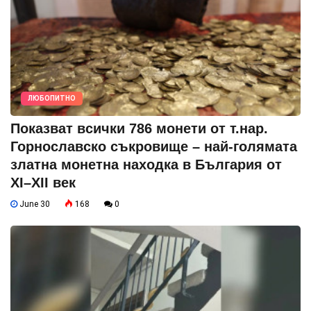
ЛЮБОПИТНО
Показват всички 786 монети от т.нар.
Горнославско съкровище – най-голямата
златна монетна находка в България от
XI–XII век
June 30
168
0