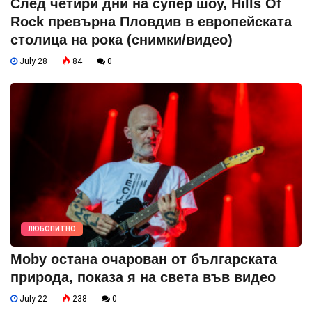
След четири дни на супер шоу, Hills Of
Rock превърна Пловдив в европейската
столица на рока (снимки/видео)
July 28
84
0
ЛЮБОПИТНО
Moby остана очарован от българската
природа, показа я на света във видео
July 22
238
0