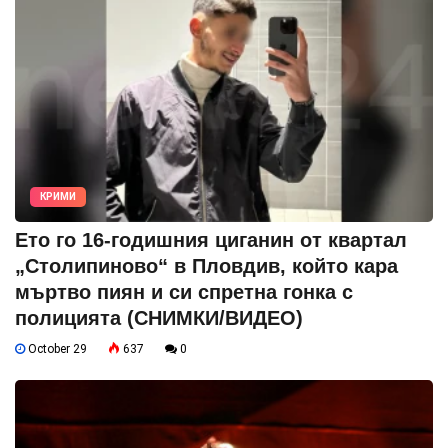
КРИМИ
Ето го 16-годишния циганин от квартал
„Столипиново“ в Пловдив, който кара
мъртво пиян и си спретна гонка с
полицията (СНИМКИ/ВИДЕО)
October 29
637
0