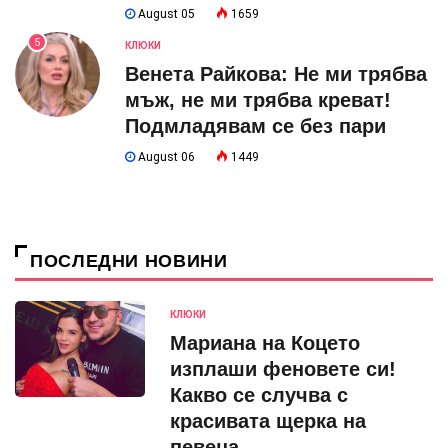
August 05
1659
5
КЛЮКИ
Венета Райкова: Не ми трябва
мъж, не ми трябва креват!
Подмладявам се без пари
August 06
1449
ПОСЛЕДНИ НОВИНИ
КЛЮКИ
Мариана на Коцето
изплаши феновете си!
Какво се случва с
красивата щерка на
певеца