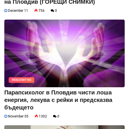
на Пловдив (ГОРЕЩИ СНИМКИ)
December 11
756
0
ЛЮБОПИТНО
Парапсихолог в Пловдив чисти лоша
енергия, лекува с рейки и предсказва
бъдещето
November 05
1302
0