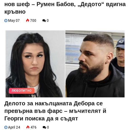
нов шеф – Румен Бабов, „Дедото“ вдигна
кръвно
May 07
700
0
ЛЮБОПИТНО
Делото за накълцаната Дебора се
превърна във фарс – мъчителят й
Георги поиска да я съдят
April 24
476
0