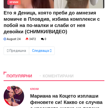
КРИМИ
Ето я Деница, която преби до амнезия
момиче в Пловдив, избива комплекси с
побой на по-малки и слаби от нея
девойки (СНИМКИ/ВИДЕО)
August 24
3472
0
Предишна
Следваща
ПОПУЛЯРНИ
КОМЕНТИРАНИ
1
КЛЮКИ
Мариана на Коцето изплаши
феновете си! Какво се случва