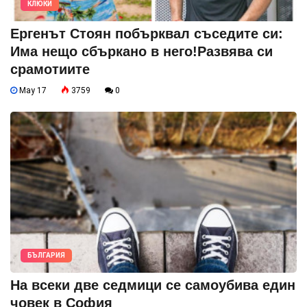
КЛЮКИ
Ергенът Стоян побърквал съседите си:
Има нещо сбъркано в него!Развява си
срамотиите
May 17
3759
0
БЪЛГАРИЯ
На всеки две седмици се самоубива един
човек в София