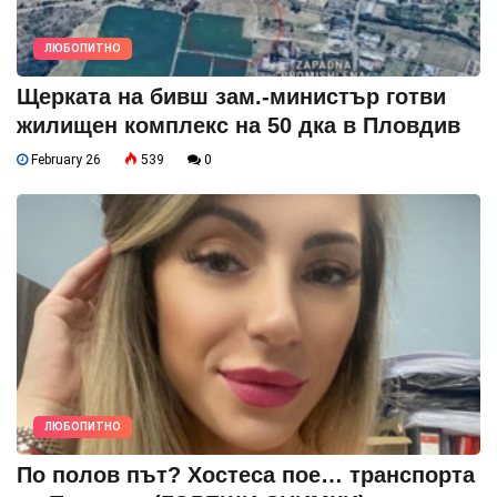
ЛЮБОПИТНО
Щерката на бивш зам.-министър готви
жилищен комплекс на 50 дка в Пловдив
February 26
539
0
ЛЮБОПИТНО
По полов път? Хостеса пое… транспорта