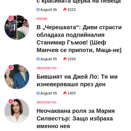
с красивата щерка на певеца
August 06
5222
2
КЛЮКИ
В „Черешката“: Диви страсти
обладаха подпийналия
Станимир Гъмов! (Шеф
Манчев се припоти, Маца-не)
August 05
3269
3
ЛЮБОПИТНО
Бившият на Джей Ло: Тя ми
изневеряваше през ден
August 05
2429
4
ЛЮБОПИТНО
Неочаквана роля за Мария
Силвестър: Защо избраха
именно нея