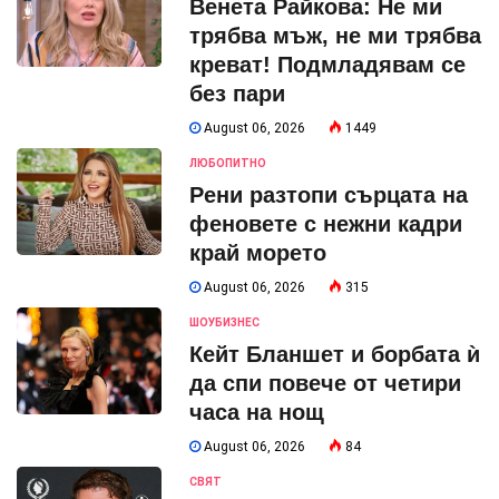
Венета Райкова: Не ми
трябва мъж, не ми трябва
креват! Подмладявам се
без пари
August 06, 2026
1449
ЛЮБОПИТНО
Рени разтопи сърцата на
феновете с нежни кадри
край морето
August 06, 2026
315
ШОУБИЗНЕС
Кейт Бланшет и борбата ѝ
да спи повече от четири
часа на нощ
August 06, 2026
84
СВЯТ