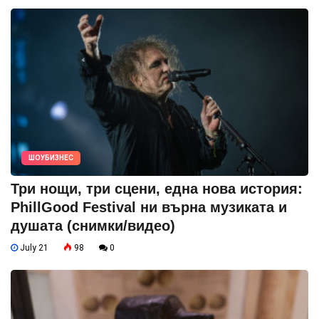
ШОУБИЗНЕС
Три нощи, три сцени, една нова история:
PhillGood Festival ни върна музиката и
душата (снимки/видео)
July 21
98
0