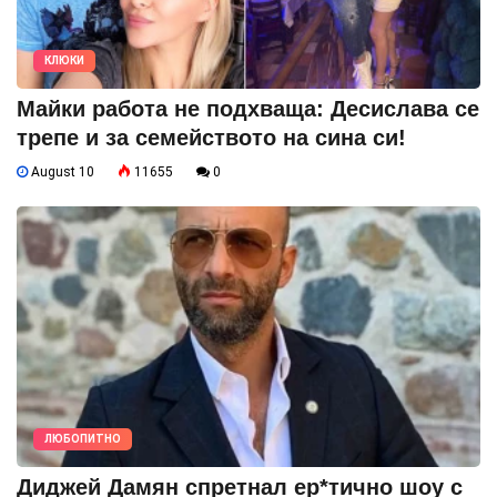
КЛЮКИ
Майки работа не подхваща: Десислава се
трепе и за семейството на сина си!
August 10
11655
0
ЛЮБОПИТНО
Диджей Дамян спретнал ер*тично шоу с