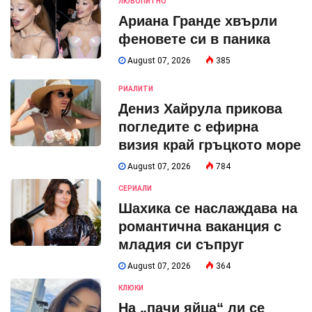
ЛЮБОПИТНО
Ариана Гранде хвърли
феновете си в паника
August 07, 2026
385
РИАЛИТИ
Дениз Хайрула прикова
погледите с ефирна
визия край гръцкото море
August 07, 2026
784
СЕРИАЛИ
Шахика се наслаждава на
романтична ваканция с
младия си съпруг
August 07, 2026
364
КЛЮКИ
На „пачи яйца“ ли се