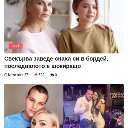
СВЯТ
Свекърва заведе снаха си в бордей,
последвалото е шокиращо
November 27
539
0