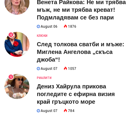
Венета Райкова: Не ми трябва
мъж, не ми трябва креват!
Подмладявам се без пари
August 06
1876
4
КЛЮКИ
След толкова сватби и мъже:
Миглена Ангелова „скъса
джоба“!
August 07
1057
5
РИАЛИТИ
Дениз Хайрула прикова
погледите с ефирна визия
край гръцкото море
August 07
784