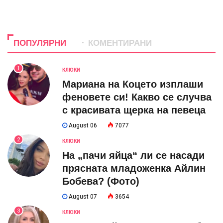
ПОПУЛЯРНИ
КОМЕНТИРАНИ
1
КЛЮКИ
Мариана на Коцето изплаши
феновете си! Какво се случва
с красивата щерка на певеца
August 06
7077
2
КЛЮКИ
На „пачи яйца“ ли се насади
прясната младоженка Айлин
Бобева? (Фото)
August 07
3654
3
КЛЮКИ