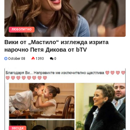
ЛЮБОПИТНО
Вики от „Мастило“ изглежда изрита
нарочно Петя Дикова от bTV
October 08
1393
0
ЗВЕЗДИ