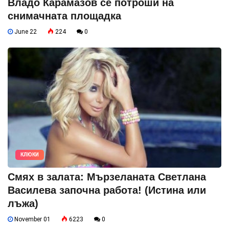
Владо Карамазов се потроши на
снимачната площадка
June 22
224
0
КЛЮКИ
Смях в залата: Мързеланата Светлана
Василева започна работа! (Истина или
лъжа)
November 01
6223
0