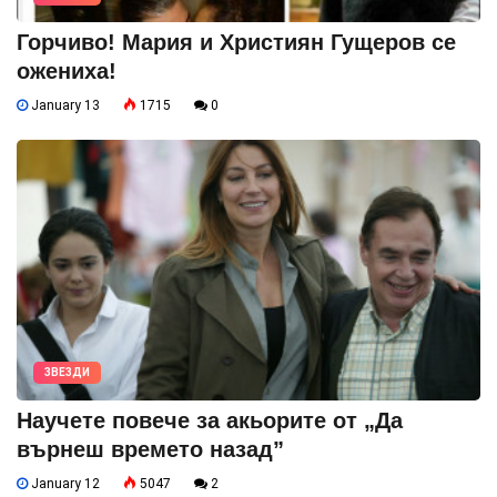
Горчиво! Мария и Християн Гущеров се
ожениха!
January 13
1715
0
ЗВЕЗДИ
Научете повече за акьорите от „Да
върнеш времето назад”
January 12
5047
2