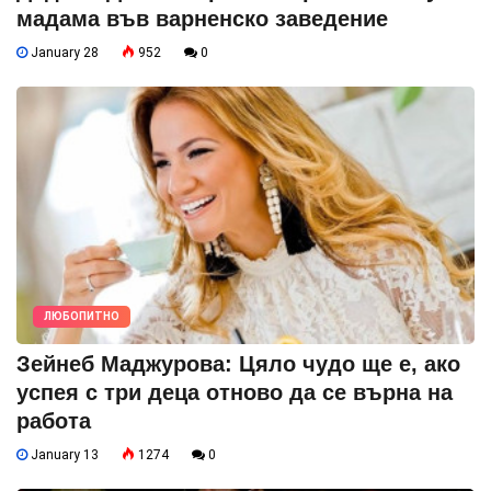
мадама във варненско заведение
January 28
952
0
ЛЮБОПИТНО
Зейнеб Маджурова: Цяло чудо ще е, ако
успея с три деца отново да се върна на
работа
January 13
1274
0