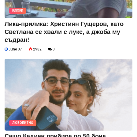
КЛЮКИ
Лика-прилика: Християн Гущеров, като
Светлана се хвали с лукс, а джоба му
съдран!
June 07
2982
0
ЛЮБОПИТНО
Сашо Кадиев прибира по 50 бона