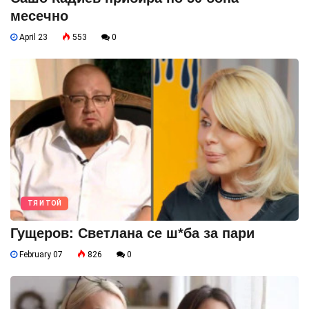
месечно
April 23
553
0
ТЯ И ТОЙ
Гущеров: Светлана се ш*ба за пари
February 07
826
0