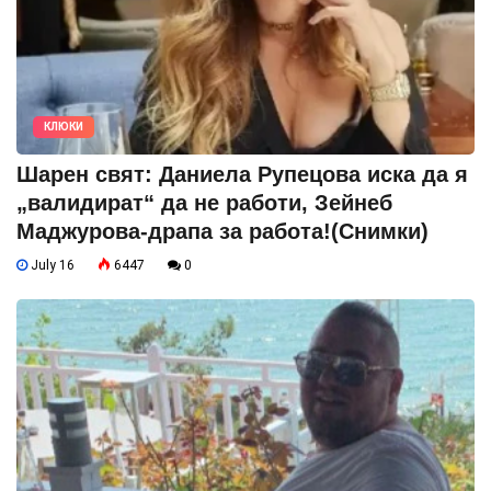
КЛЮКИ
Шарен свят: Даниела Рупецова иска да я
„валидират“ да не работи, Зейнеб
Маджурова-драпа за работа!(Снимки)
July 16
6447
0