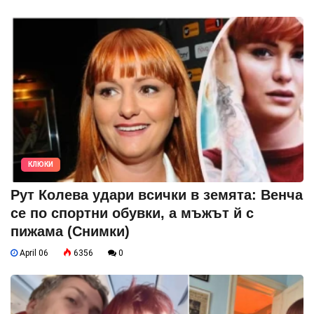
КЛЮКИ
Рут Колева удари всички в земята: Венча
се по спортни обувки, а мъжът й с
пижама (Снимки)
April 06
6356
0