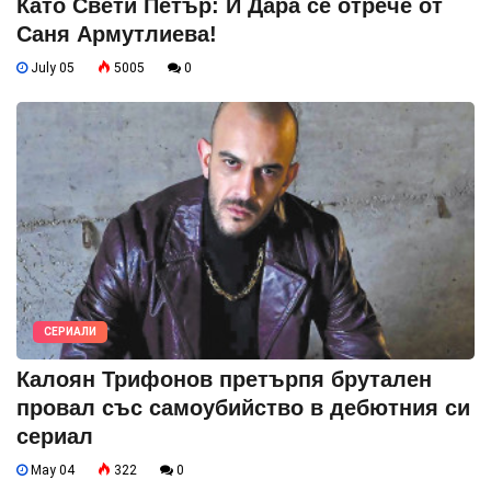
Като Свети Петър: И Дара се отрече от
Саня Армутлиева!
July 05
5005
0
СЕРИАЛИ
Калоян Трифонов претърпя брутален
провал със самоубийство в дебютния си
сериал
May 04
322
0