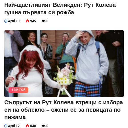
Най-щастливият Великден: Рут Колева
гушна първата си рожба
April 18
945
0
ТЯ И ТОЙ
Съпругът на Рут Колева втрещи с избора
си на облекло – ожени се за певицата по
пижама
April 12
840
0