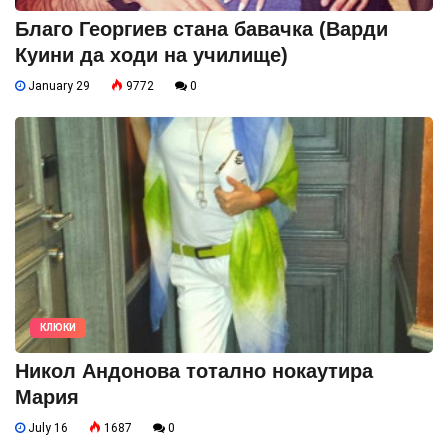
Благо Георгиев стана бавачка (Варди
Куини да ходи на училище)
January 29
9772
0
КЛЮКИ
Никол Андонова тотално нокаутира
Мария
July 16
1687
0