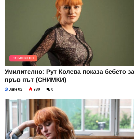
ЛЮБОПИТНО
Умилително: Рут Колева показа бебето за
пръв път (СНИМКИ)
June 02
980
0