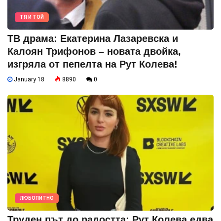
ТЯ И ТОЙ
ТВ драма: Екатерина Лазаревска и
Калоян Трифонов – новата двойка,
изгряла от пепелта на Рут Колева!
January 18
8890
0
ЛЮБОПИТНО
Труден път до радостта: Рут Колева едва