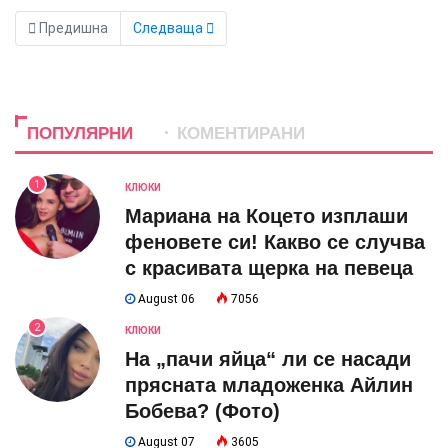
Предишна
Следваща
ПОПУЛЯРНИ
КОМЕНТИРАНИ
1
КЛЮКИ
Мариана на Коцето изплаши
феновете си! Какво се случва
с красивата щерка на певеца
August 06
7056
2
КЛЮКИ
На „пачи яйца“ ли се насади
прясната младоженка Айлин
Бобева? (Фото)
August 07
3605