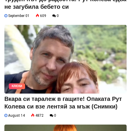
не загубила бебето си
September 01
609
0
КЛЮКИ
Вкара си таралеж в гащите! Опаката Рут
Колева си взе лентяй за мъж (Снимки)
August 14
4872
0