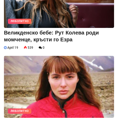
ЛЮБОПИТНО
Великденско бебе: Рут Колева роди
момченце, кръсти го Езра
April 19
539
0
ЛЮБОПИТНО