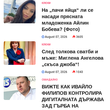
КЛЮКИ
На „пачи яйца“ ли се
насади прясната
младоженка Айлин
Бобева? (Фото)
August 07, 2026
3605
КЛЮКИ
След толкова сватби и
мъже: Миглена Ангелова
„скъса джоба“!
August 07, 2026
1043
СКАНДАЛНО
ВИЖТЕ КАК ИВАЙЛО
ФИЛИПОВ КОНТРОЛИРА
ДИГИТАЛНАТА ДЪРЖАВА
ЗАД ГЪРБА НА