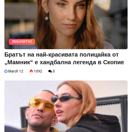
ЛЮБОПИТНО
Братът на най-красивата полицайка от
„Мамник“ е хандбална легенда в Скопие
March 12
1092
0