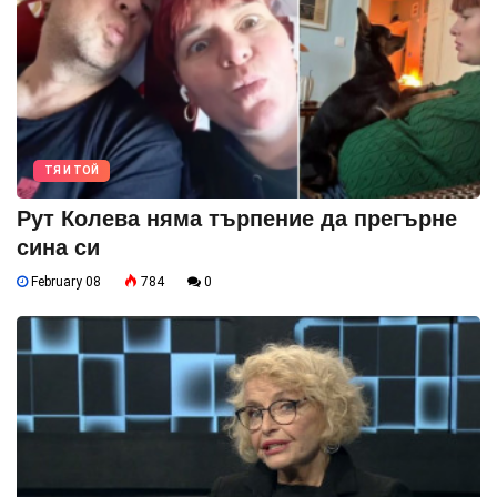
ТЯ И ТОЙ
Рут Колева няма търпение да прегърне
сина си
February 08
784
0