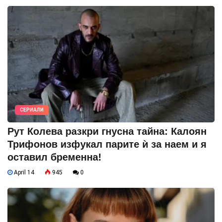
СЕРИАЛИ
Рут Колева разкри гнусна тайна: Калоян
Трифонов изфукал парите ѝ за наем и я
оставил бременна!
April 14
945
0