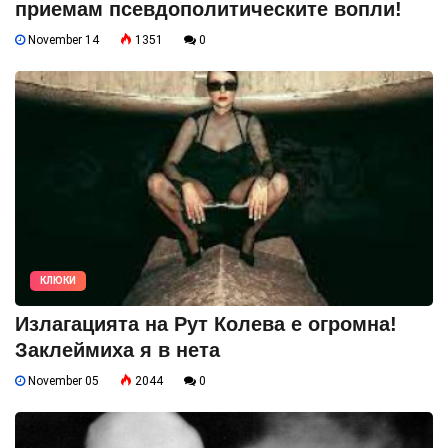
приемам псевдополитическите вопли!
November 14
1351
0
КЛЮКИ
Излагацията на Рут Колева е огромна!
Заклеймиха я в нета
November 05
2044
0