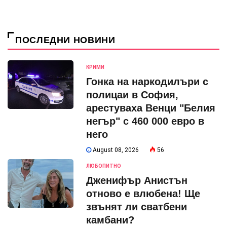
ПОСЛЕДНИ НОВИНИ
КРИМИ
Гонка на наркодилъри с
полицаи в София,
арестуваха Венци "Белия
негър" с 460 000 евро в
него
August 08, 2026
56
ЛЮБОПИТНО
Дженифър Анистън
отново е влюбена! Ще
звънят ли сватбени
камбани?