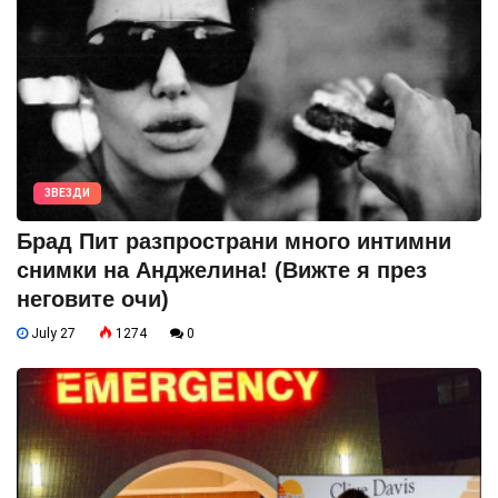
ЗВЕЗДИ
Брад Пит разпространи много интимни
снимки на Анджелина! (Вижте я през
неговите очи)
July 27
1274
0