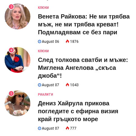
3
КЛЮКИ
Венета Райкова: Не ми трябва
мъж, не ми трябва креват!
Подмладявам се без пари
August 06
1876
4
КЛЮКИ
След толкова сватби и мъже:
Миглена Ангелова „скъса
джоба“!
August 07
1043
5
РИАЛИТИ
Дениз Хайрула прикова
погледите с ефирна визия
край гръцкото море
August 07
777