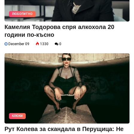
ЛЮБОПИТНО
Камелия Тодорова спря алкохола 20
години по-късно
December 09
1330
0
КЛЮКИ
Рут Колева за скандала в Перущица: Не