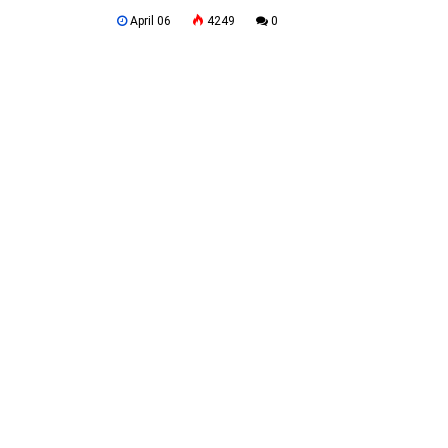
April 06
4249
0