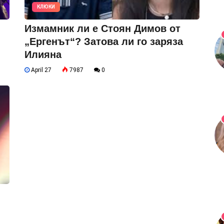
КЛЮКИ
Измамник ли е Стоян Димов от
„Ергенът“? Затова ли го заряза
Илияна
April 27
7987
0