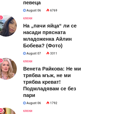
певеца
August 06
6769
2
КЛЮКИ
На „пачи яйца“ ли се
насади прясната
младоженка Айлин
Бобева? (Фото)
August 07
3311
3
КЛЮКИ
Венета Райкова: Не ми
трябва мъж, не ми
трябва креват!
Подмладявам се без
пари
August 06
1792
4
КЛЮКИ