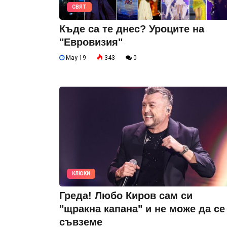
СВЯТ
Къде са те днес? Уроците на
"Евровизия"
May 19
343
0
КЛЮКИ
Греда! Любо Киров сам си
"щракна капана" и не може да се
съвземе