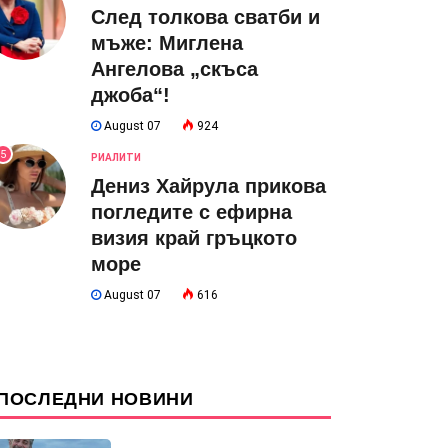
След толкова сватби и
мъже: Миглена
Ангелова „скъса
джоба“!
August 07
924
5
РИАЛИТИ
Дениз Хайрула прикова
погледите с ефирна
визия край гръцкото
море
August 07
616
ПОСЛЕДНИ НОВИНИ