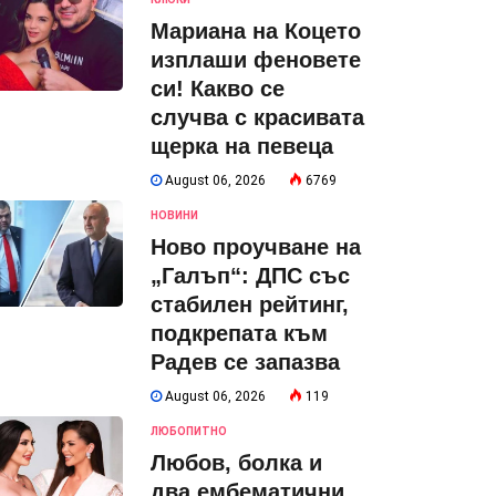
Мариана на Коцето
изплаши феновете
си! Какво се
случва с красивата
щерка на певеца
August 06, 2026
6769
НОВИНИ
Ново проучване на
„Галъп“: ДПС със
стабилен рейтинг,
подкрепата към
Радев се запазва
August 06, 2026
119
ЛЮБОПИТНО
Любов, болка и
два ембематични