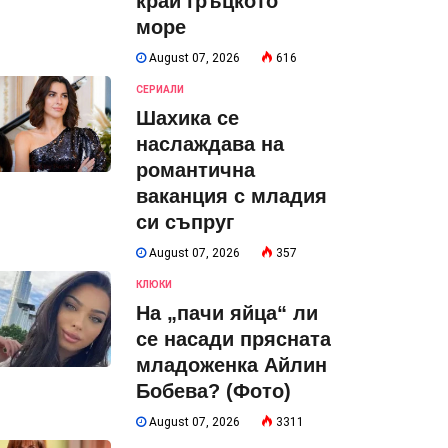
край гръцкото
море
August 07, 2026
616
СЕРИАЛИ
Шахика се
наслаждава на
романтична
ваканция с младия
си съпруг
August 07, 2026
357
КЛЮКИ
На „пачи яйца“ ли
се насади прясната
младоженка Айлин
Бобева? (Фото)
August 07, 2026
3311