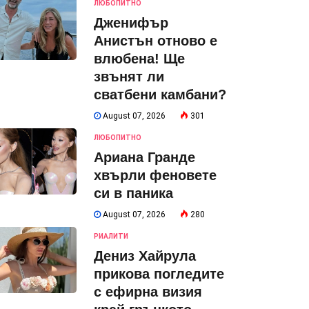
ЛЮБОПИТНО
Дженифър
Анистън отново е
влюбена! Ще
звънят ли
сватбени камбани?
August 07, 2026
301
ЛЮБОПИТНО
Ариана Гранде
хвърли феновете
си в паника
August 07, 2026
280
РИАЛИТИ
Дениз Хайрула
прикова погледите
с ефирна визия