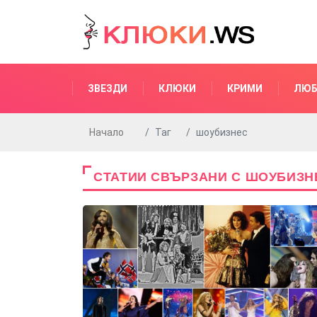
ЗВЕЗДИ
КЛЮКИ
КРИМИ
ЛЮБ
Начало
Таг
шоубизнес
СТАТИИ СВЪРЗАНИ С ШОУБИЗН