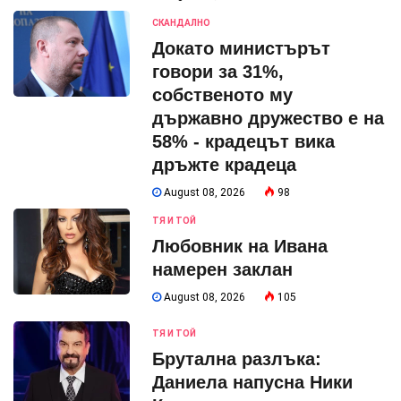
СКАНДАЛНО
Докато министърът
говори за 31%,
собственото му
държавно дружество е на
58% - крадецът вика
дръжте крадеца
August 08, 2026
98
ТЯ И ТОЙ
Любовник на Ивана
намерен заклан
August 08, 2026
105
ТЯ И ТОЙ
Брутална разлъка:
Даниела напусна Ники