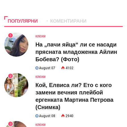
ПОПУЛЯРНИ
КОМЕНТИРАНИ
1
КЛЮКИ
На „пачи яйца“ ли се насади
прясната младоженка Айлин
Бобева? (Фото)
August 07
4102
2
КЛЮКИ
Кой, Елвиса ли? Ето с кого
замени вечния плейбой
ергенката Мартина Петрова
(Снимка)
August 08
2940
3
КЛЮКИ