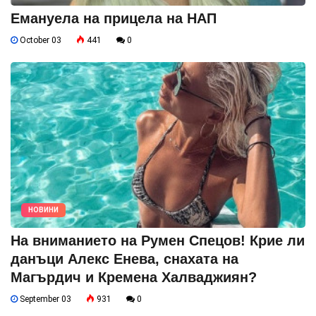
Емануела на прицела на НАП
October 03
441
0
НОВИНИ
На вниманието на Румен Спецов! Крие ли
данъци Алекс Енева, снахата на
Магърдич и Кремена Халваджиян?
September 03
931
0