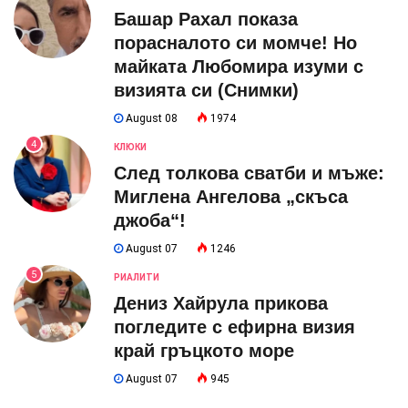
Башар Рахал показа
порасналото си момче! Но
майката Любомира изуми с
визията си (Снимки)
August 08
1974
4
КЛЮКИ
След толкова сватби и мъже:
Миглена Ангелова „скъса
джоба“!
August 07
1246
5
РИАЛИТИ
Дениз Хайрула прикова
погледите с ефирна визия
край гръцкото море
August 07
945