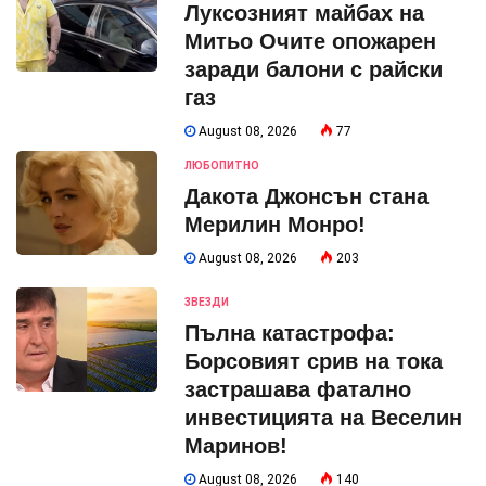
Луксозният майбах на
Митьо Очите опожарен
заради балони с райски
газ
August 08, 2026
77
ЛЮБОПИТНО
Дакота Джонсън стана
Мерилин Монро!
August 08, 2026
203
ЗВЕЗДИ
Пълна катастрофа:
Борсовият срив на тока
застрашава фатално
инвестицията на Веселин
Маринов!
August 08, 2026
140