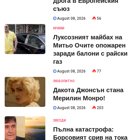
дрога в Европейския
съюз
August 08, 2026
56
КРИМИ
Луксозният майбах на
Митьо Очите опожарен
заради балони с райски
газ
August 08, 2026
77
ЛЮБОПИТНО
Дакота Джонсън стана
Мерилин Монро!
August 08, 2026
203
ЗВЕЗДИ
Пълна катастрофа:
Борсовият срив на тока