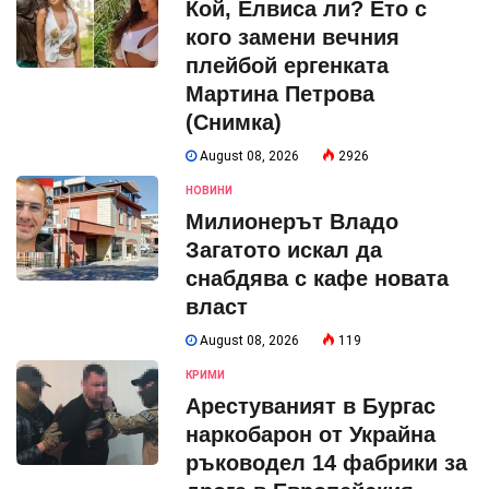
Кой, Елвиса ли? Ето с
кого замени вечния
плейбой ергенката
Мартина Петрова
(Снимка)
August 08, 2026
2926
НОВИНИ
Милионерът Владо
Загатото искал да
снабдява с кафе новата
власт
August 08, 2026
119
КРИМИ
Арестуваният в Бургас
наркобарон от Украйна
ръководел 14 фабрики за