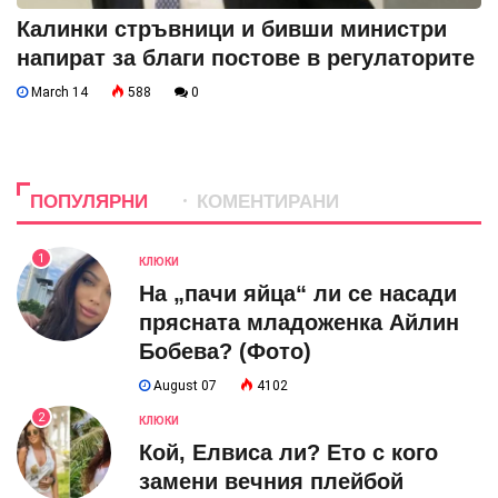
Калинки стръвници и бивши министри
напират за благи постове в регулаторите
March 14
588
0
ПОПУЛЯРНИ
КОМЕНТИРАНИ
1
КЛЮКИ
На „пачи яйца“ ли се насади
прясната младоженка Айлин
Бобева? (Фото)
August 07
4102
2
КЛЮКИ
Кой, Елвиса ли? Ето с кого
замени вечния плейбой