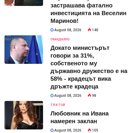
застрашава фатално
инвестицията на Веселин
Маринов!
August 08, 2026
140
СКАНДАЛНО
Докато министърът
говори за 31%,
собственото му
държавно дружество е на
58% - крадецът вика
дръжте крадеца
August 08, 2026
98
ТЯ И ТОЙ
Любовник на Ивана
намерен заклан
August 08, 2026
105