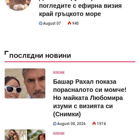
погледите с ефирна визия
край гръцкото море
August 07
945
ПОСЛЕДНИ НОВИНИ
КЛЮКИ
Башар Рахал показа
порасналото си момче!
Но майката Любомира
изуми с визията си
(Снимки)
August 08, 2026
1974
КЛЮКИ