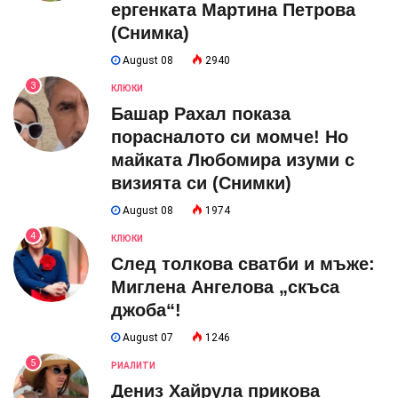
ергенката Мартина Петрова
(Снимка)
August 08
2940
3
КЛЮКИ
Башар Рахал показа
порасналото си момче! Но
майката Любомира изуми с
визията си (Снимки)
August 08
1974
4
КЛЮКИ
След толкова сватби и мъже:
Миглена Ангелова „скъса
джоба“!
August 07
1246
5
РИАЛИТИ
Дениз Хайрула прикова