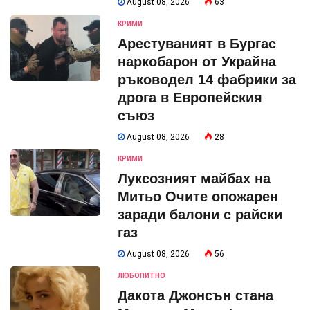
August 08, 2026
63
КРИМИ
Арестуваният в Бургас
наркобарон от Украйна
ръководел 14 фабрики за
дрога в Европейския
съюз
August 08, 2026
28
КРИМИ
Луксозният майбах на
Митьо Очите опожарен
заради балони с райски
газ
August 08, 2026
56
ЛЮБОПИТНО
Дакота Джонсън стана