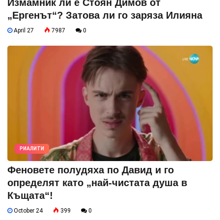
Измамник ли е Стоян Димов от
„Ергенът“? Затова ли го заряза Илияна
April 27
7987
0
РИАЛИТИ
Феновете полудяха по Давид и го
определят като „най-чистата душа в
Къщата“!
October 24
399
0