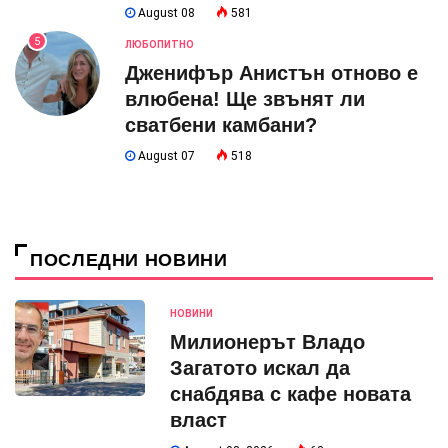
August 08
581
5
ЛЮБОПИТНО
Дженифър Анистън отново е
влюбена! Ще звънят ли
сватбени камбани?
August 07
518
ПОСЛЕДНИ НОВИНИ
НОВИНИ
Милионерът Владо
Загатото искал да
снабдява с кафе новата
власт