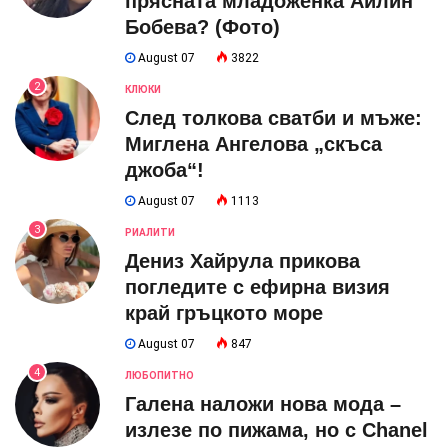
прясната младоженка Айлин
Бобева? (Фото)
August 07
3822
2
КЛЮКИ
След толкова сватби и мъже:
Миглена Ангелова „скъса
джоба“!
August 07
1113
3
РИАЛИТИ
Дениз Хайрула прикова
погледите с ефирна визия
край гръцкото море
August 07
847
4
ЛЮБОПИТНО
Галена наложи нова мода –
излезе по пижама, но с Chanel