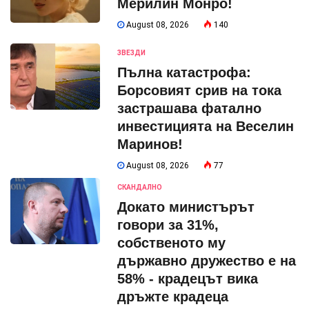
Мерилин Монро!
August 08, 2026
140
ЗВЕЗДИ
Пълна катастрофа:
Борсовият срив на тока
застрашава фатално
инвестицията на Веселин
Маринов!
August 08, 2026
77
СКАНДАЛНО
Докато министърът
говори за 31%,
собственото му
държавно дружество е на
58% - крадецът вика
дръжте крадеца