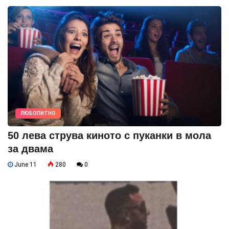
ЛЮБОПИТНО
50 лева струва киното с пуканки в мола
за двама
June 11
280
0