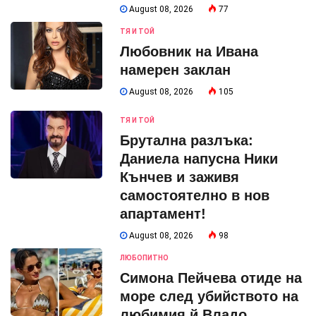
August 08, 2026
77
ТЯ И ТОЙ
Любовник на Ивана
намерен заклан
August 08, 2026
105
ТЯ И ТОЙ
Брутална разлъка:
Даниела напусна Ники
Кънчев и заживя
самостоятелно в нов
апартамент!
August 08, 2026
98
ЛЮБОПИТНО
Симона Пейчева отиде на
море след убийството на
любимия й Владо