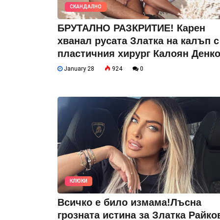
СКАНДАЛНО
БРУТАЛНО РАЗКРИТИЕ! Карен
хванал русата Златка на калъп с
пластичния хирург Калоян Денк
January 28
924
0
КЛЮКИ
Всичко е било измама!Лъсна
грозната истина за Златка Райко