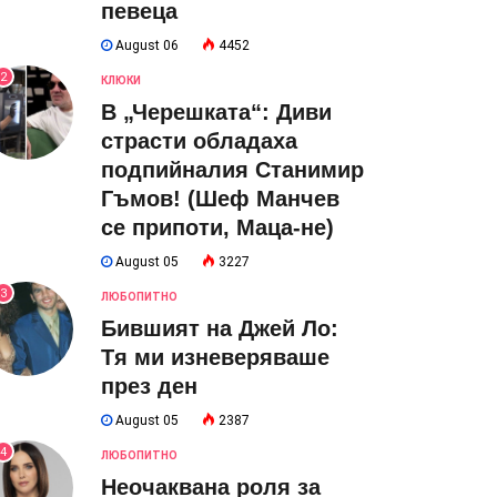
певеца
August 06
4452
2
КЛЮКИ
В „Черешката“: Диви
страсти обладаха
подпийналия Станимир
Гъмов! (Шеф Манчев
се припоти, Маца-не)
August 05
3227
3
ЛЮБОПИТНО
Бившият на Джей Ло:
Тя ми изневеряваше
през ден
August 05
2387
4
ЛЮБОПИТНО
Неочаквана роля за