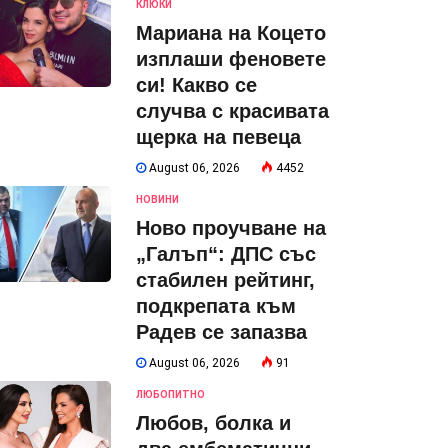
КЛЮКИ
Мариана на Коцето
изплаши феновете
си! Какво се
случва с красивата
щерка на певеца
August 06, 2026
4452
НОВИНИ
Ново проучване на
„Галъп“: ДПС със
стабилен рейтинг,
подкрепата към
Радев се запазва
August 06, 2026
91
ЛЮБОПИТНО
Любов, болка и