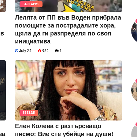
БЪЛГАРИЯ
Лелята от ПП във Воден прибрала
помощите за пострадалите хора,
ов
щяла да ги разпределя по своя
инициатива
July 24
959
1
ЗВЕЗДИ
Елен Колева с разтърсващо
ва
писмо: Вие сте убийци на души!