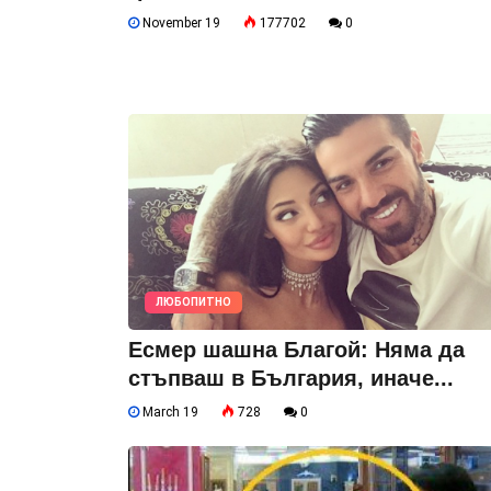
November 19
177702
0
ЛЮБОПИТНО
Есмер шашна Благой: Няма да
стъпваш в България, иначе...
March 19
728
0