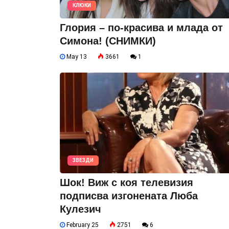
КЛЮКИ
Глория – по-красива и млада от
Симона! (СНИМКИ)
May 13
3661
1
ЗВЕЗДИ
Шок! Виж с коя телевизия
подписва изгонената Люба
Кулезич
February 25
2751
6