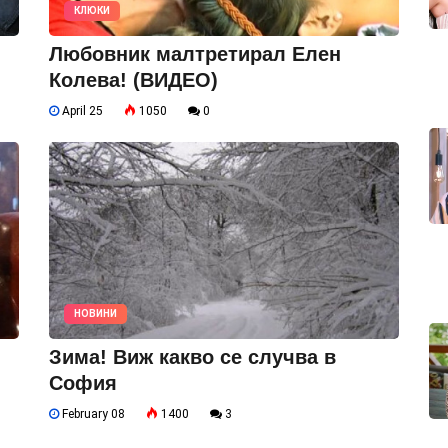
КЛЮКИ
Любовник малтретирал Елен
Колева! (ВИДЕО)
April 25
1050
0
НОВИНИ
Зима! Виж какво се случва в
София
February 08
1400
3