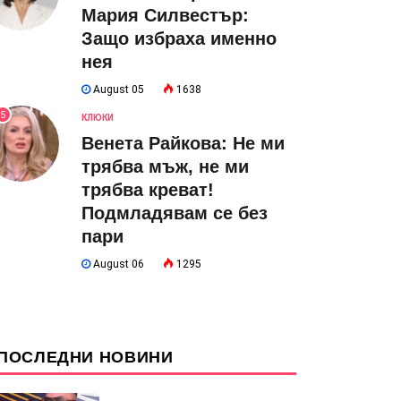
Мария Силвестър:
Защо избраха именно
нея
August 05
1638
5
КЛЮКИ
Венета Райкова: Не ми
трябва мъж, не ми
трябва креват!
Подмладявам се без
пари
August 06
1295
ПОСЛЕДНИ НОВИНИ