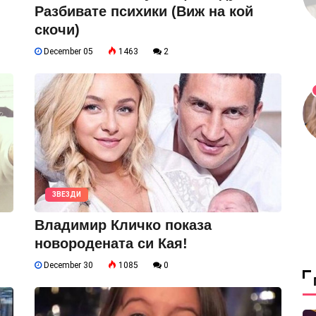
Разбивате психики (Виж на кой
скочи)
December 05
1463
2
ЗВЕЗДИ
Владимир Кличко показа
новородената си Кая!
December 30
1085
0