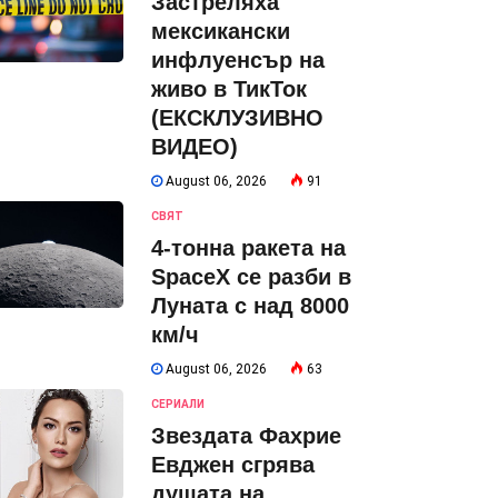
Застреляха
мексикански
инфлуенсър на
живо в ТикТок
(ЕКСКЛУЗИВНО
ВИДЕО)
August 06, 2026
91
СВЯТ
4-тонна ракета на
SpaceX се разби в
Луната с над 8000
км/ч
August 06, 2026
63
СЕРИАЛИ
Звездата Фахрие
Евджен сгрява
душата на