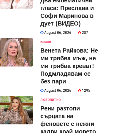
два ембематични
гласа: Преслава и
Софи Маринова в
дует (ВИДЕО)
August 06, 2026
287
КЛЮКИ
Венета Райкова: Не
ми трябва мъж, не
ми трябва креват!
Подмладявам се
без пари
August 06, 2026
1295
ЛЮБОПИТНО
Рени разтопи
сърцата на
феновете с нежни
кадри край морето