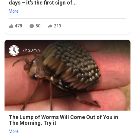
days – it's the first sign of...
More
478
50
213
7 h 20 min
The Lump of Worms Will Come Out of You in
The Morning. Try it
More