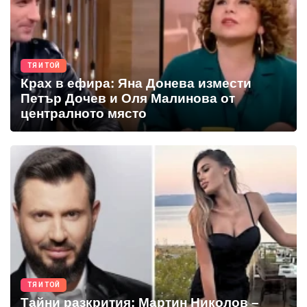
ТЯ И ТОЙ
Крах в ефира: Яна Донева измести
Петър Дочев и Оля Малинова от
централното място
ТЯ И ТОЙ
Тайни разкрития: Мартин Николов –