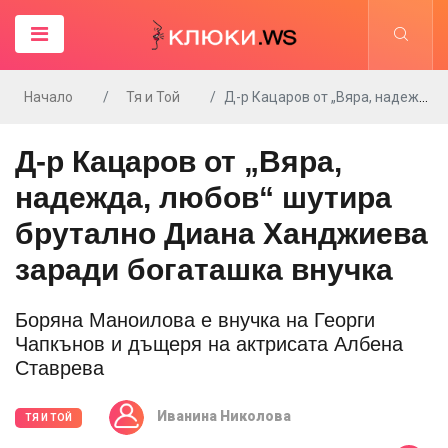
Начало
Тя и Той
Д-р Кацаров от „Вяра, надежда, любов“ шутира брутално Диана Ханджиева заради богаташка внучка
Д-р Кацаров от „Вяра,
надежда, любов“ шутира
брутално Диана Ханджиева
заради богаташка внучка
Боряна Маноилова е внучка на Георги
Чапкънов и дъщеря на актрисата Албена
Ставрева
Иванина Николова
ТЯ И ТОЙ