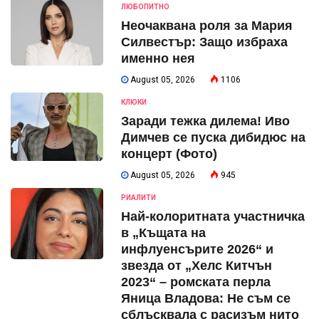
ЛЮБОПИТНО
Неочаквана роля за Мария
Силвестър: Защо избраха
именно нея
August 05, 2026
1106
КЛЮКИ
Заради тежка дилема! Иво
Димчев се пуска дибидюс на
концерт (Фото)
August 05, 2026
945
РИАЛИТИ
Най-колоритната участничка
в „Къщата на
инфлуенсърите 2026“ и
звезда от „Хелс Китчън
2023“ – ромската перла
Яница Владова: Не съм се
сблъсквала с расизъм нито