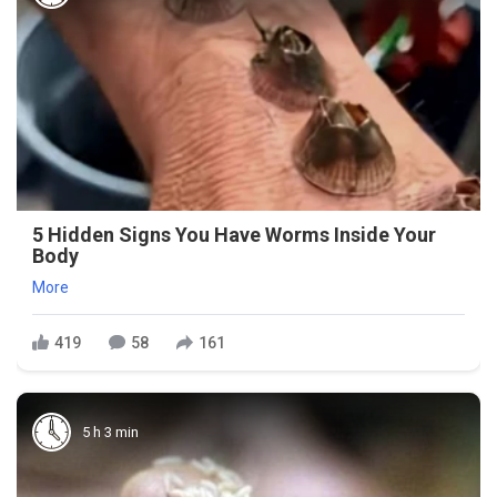
5 Hidden Signs You Have Worms Inside Your
Body
More
419
58
161
5 h 3 min