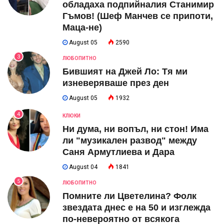
обладаха подпийналия Станимир
Гъмов! (Шеф Манчев се припоти,
Маца-не)
August 05
2590
3
ЛЮБОПИТНО
Бившият на Джей Ло: Тя ми
изневеряваше през ден
August 05
1932
4
КЛЮКИ
Ни дума, ни вопъл, ни стон! Има
ли "музикален развод" между
Саня Армутлиева и Дара
August 04
1841
5
ЛЮБОПИТНО
Помните ли Цветелина? Фолк
звездата днес е на 50 и изглежда
по-невероятно от всякога