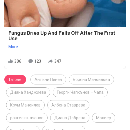
Fungus Dries Up And Falls Off After The First
Use
More
306
123
347
Тагове:
Антъни Пенев
Боряна Маноилова
Диана Ханджиева
Георги Чапкънов – Чапа
Крум Маноилов
Албена Ставрева
рангел вълчанов
Диана Добрева
Молиер