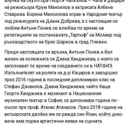
внучка на скулптора Георги Чапкънов – Чапа и дъщеря
на режисьора Крум Маноилов и актрисата Албена
Ставрева. Боряна Маноилова играе в Народния театър
под режисурата на Диана Добрева, а с настоящия си
любим Антъни Пенев се влюбва по време на
репетициите за постановката „Тартюф“ на Молиер под
ръководството на Крис Шарков в град Плевен.
Преди настоящата си връзка, Антъни Пенев е бил
женен за колежката си Диана Ханджиева, с която се
запознават по време на следването си в НАТФИЗ.
Изпълнителят на ролята на д-р Кацаров е завършил
през 2016 година в последния дипломиран клас на
Стефан Данаилов. Диана Ханджиева, чийто баща
Георги Ханджиев е музикант в Националния
музикален театър в София, се дипломира година по-
късно при проф. Атанас Атанасов. През 2018 година на
актьорската двойка им се ражда син Йоан, който днес
вече има първи артистични изяви на сцената.