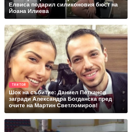
Елвиса подарил силиконовия бюст на
Йоана Илиева
ТЯ И ТОЙ
Шок на събитие: Даниел Петканов
загради Александра Богданска пред
очите на Мартин Светломиров!