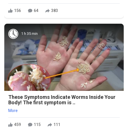
156
64
383
1 h 35 min
These Symptoms Indicate Worms Inside Your
Body! The first symptom is ..
More
459
115
111