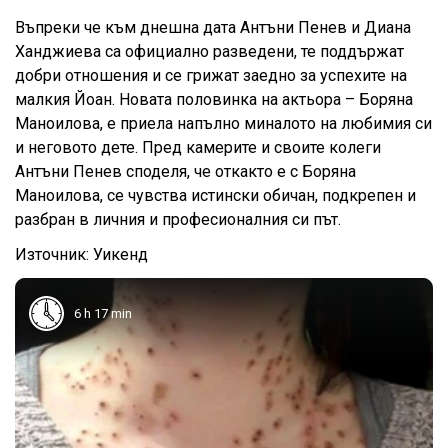
Въпреки че към днешна дата Антъни Пенев и Диана
Ханджиева са официално разведени, те поддържат
добри отношения и се грижат заедно за успехите на
малкия Йоан. Новата половинка на актьора – Боряна
Маноилова, е приела напълно миналото на любимия си
и неговото дете. Пред камерите и своите колеги
Антъни Пенев споделя, че откакто е с Боряна
Маноилова, се чувства истински обичан, подкрепен и
разбран в личния и професионалния си път.
Източник: Уикенд
6 h 17 min