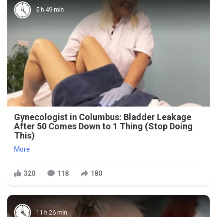
5 h 49 min
Gynecologist in Columbus: Bladder Leakage
After 50 Comes Down to 1 Thing (Stop Doing
This)
More
320
118
180
11 h 26 min