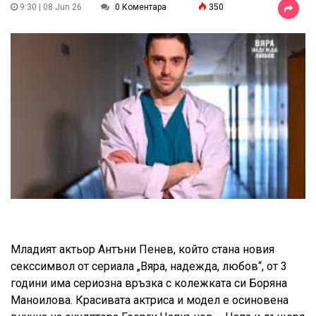
9:30 | 08 Jun 26
0 Коментара
350
Младият актьор Антъни Пенев, който стана новия
секссимвол от сериала „Вяра, надежда, любов“, от 3
години има сериозна връзка с колежката си Боряна
Маноилова. Красивата актриса и модел е осиновена