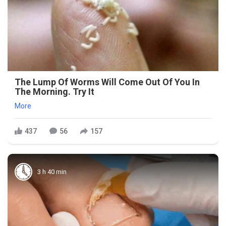
The Lump Of Worms Will Come Out Of You In
The Morning. Try It
More
437
56
157
3 h 40 min