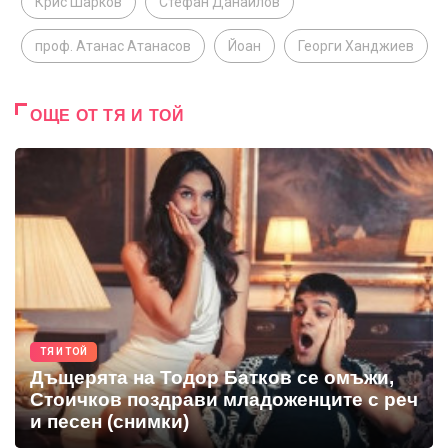
Крис Шарков
Стефан Данаилов
проф. Атанас Атанасов
Йоан
Георги Ханджиев
ОЩЕ ОТ ТЯ И ТОЙ
ТЯ И ТОЙ
Дъщерята на Тодор Батков се омъжи,
Стоичков поздрави младоженците с реч
и песен (снимки)