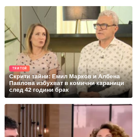
ТЯ И ТОЙ
Скрити тайни: Емил Марков и Албена
Павлова избухват в комични караници
след 42 години брак