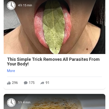
4 h 15 min
This Simple Trick Removes All Parasites From
Your Body!
More
296
175
91
5 h 4 min