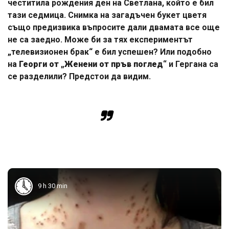
честитила рождения ден на Светлана, който е бил
тази седмица. Снимка на загадъчен букет цветя
също предизвика въпросите дали двамата все още
не са заедно. Може би за тях експериментът
„телевизионен брак“ е бил успешен? Или подобно
на
Георги от „Женени от пръв поглед“
и Гергана са
се разделили? Предстои да видим.
9 h 30 min