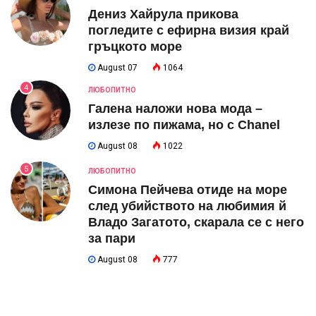
Дениз Хайрула прикова
погледите с ефирна визия край
гръцкото море
August 07
1064
4
ЛЮБОПИТНО
Галена наложи нова мода –
излезе по пижама, но с Chanel
August 08
1022
5
ЛЮБОПИТНО
Симона Пейчева отиде на море
след убийството на любимия й
Владо Загатото, скарала се с него
за пари
August 08
777