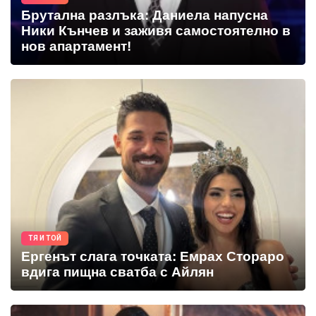
Брутална разлъка: Даниела напусна
Ники Кънчев и заживя самостоятелно в
нов апартамент!
ТЯ И ТОЙ
Ергенът слага точката: Емрах Стораро
вдига пищна сватба с Айлян