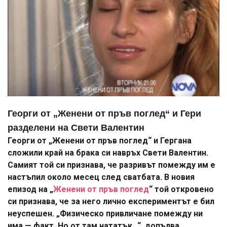
Георги от „Женени от пръв поглед“ и Гери
разделени на Свети Валентин
Георги от „Женени от пръв поглед“ и Гергана
сложили край на брака си навръх Свети Валентин.
Самият той си признава, че разривът помежду им е
настъпил около месец след сватбата. В новия
епизод на „
Женени от пръв поглед
“ той откровено
си признава, че за него лично експериментът е бил
неуспешен. „Физическо привличане помежду ни
има — факт. Но от там нататък…“, допълва