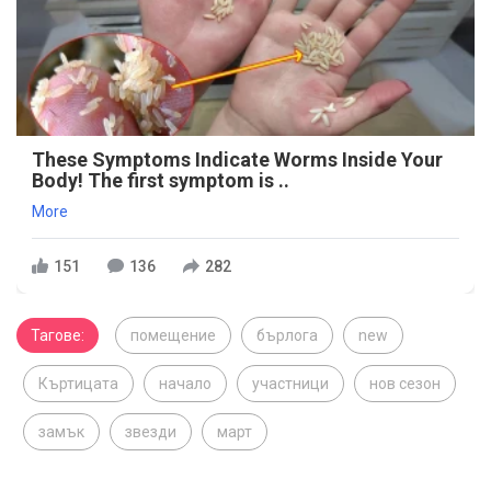
These Symptoms Indicate Worms Inside Your
Body! The first symptom is ..
More
151
136
282
Тагове:
помещение
бърлога
new
Къртицата
начало
участници
нов сезон
замък
звезди
март