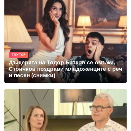
ТЯ И ТОЙ
Дъщерята на Тодор Батков се омъжи,
Стоичков поздрави младоженците с реч
и песен (снимки)