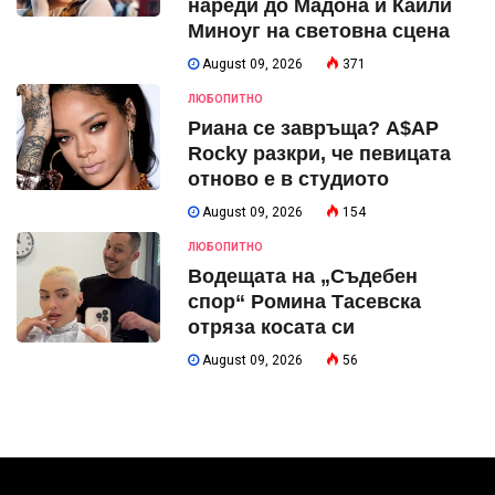
нареди до Мадона и Кайли
Миноуг на световна сцена
August 09, 2026
371
ЛЮБОПИТНО
Риана се завръща? A$AP
Rocky разкри, че певицата
отново е в студиото
August 09, 2026
154
ЛЮБОПИТНО
Водещата на „Съдебен
спор“ Ромина Тасевска
отряза косата си
August 09, 2026
56