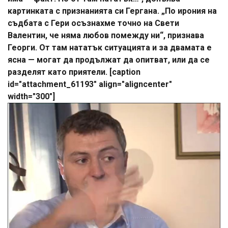
картинката с признанията си Гергана. „По ирония на
съдбата с Гери осъзнахме точно на Свети
Валентин, че няма любов помежду ни“, признава
Георги. От там нататък ситуацията и за двамата е
ясна — могат да продължат да опитват, или да се
разделят като приятели. [caption
id="attachment_61193" align="aligncenter"
width="300"]