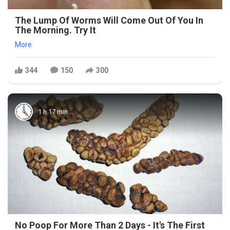
The Lump Of Worms Will Come Out Of You In
The Morning. Try It
More
344
150
300
1 h 17 min
No Poop For More Than 2 Days - It's The First