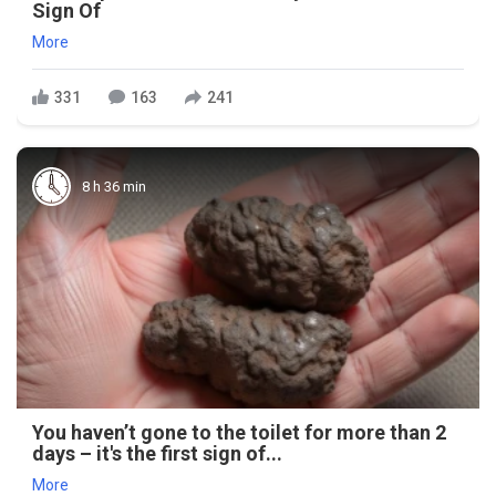
Sign Of
More
331
163
241
8 h 36 min
You haven’t gone to the toilet for more than 2
days – it's the first sign of...
More