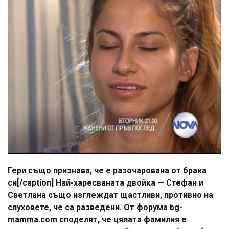
Гери също признава, че е разочарована от брака
си[/caption] Най-харесваната двойка — Стефан и
Светлана също изглеждат щастливи, противно на
слуховете, че са разведени. От форума bg-
mamma.com споделят, че цялата фамилия е