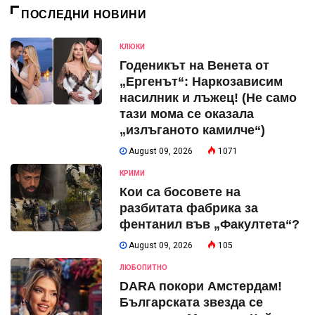
ПОСЛЕДНИ НОВИНИ
КЛЮКИ
Годеникът на Венета от
„Ергенът“: Наркозависим
насилник и лъжец! (Не само
тази мома се оказала
„излъганото камилче“)
August 09, 2026
1071
КРИМИ
Кои са босовете на
разбитата фабрика за
фентанил във „Факултета“?
August 09, 2026
105
ЛЮБОПИТНО
DARA покори Амстердам!
Българската звезда се