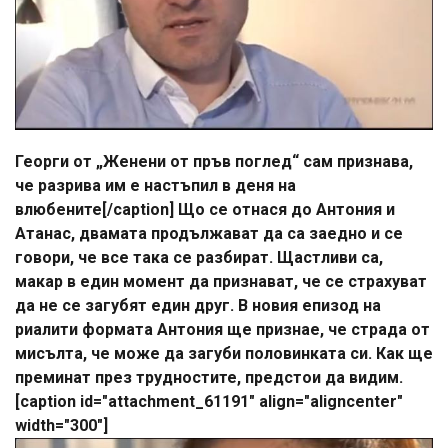
Георги от „Женени от пръв поглед“ сам признава,
че разрива им е настъпил в деня на
влюбените[/caption] Що се отнася до Антония и
Атанас, двамата продължават да са заедно и се
говори, че все така се разбират. Щастливи са,
макар в един момент да признават, че се страхуват
да не се загубят един друг. В новия епизод на
риалити формата Антония ще признае, че страда от
мисълта, че може да загуби половинката си. Как ще
преминат през трудностите, предстои да видим.
[caption id="attachment_61191" align="aligncenter"
width="300"]