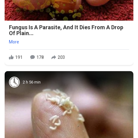
Fungus Is A Parasite, And It Dies From A Drop
Of Plain...
More
191
178
203
2 h 56 min