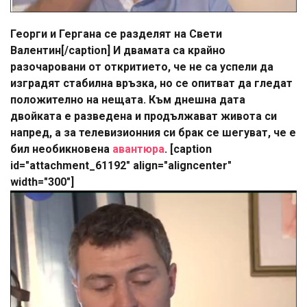
Георги и Гергана се разделят на Свети
Валентин[/caption] И двамата са крайно
разочаровани от откритието, че не са успели да
изградят стабилна връзка, но се опитват да гледат
положително на нещата. Към днешна дата
двойката е разведена и продължават живота си
напред, а за телевизионния си брак се шегуват, че е
бил необикновена
авантюра
. [caption
id="attachment_61192" align="aligncenter"
width="300"]