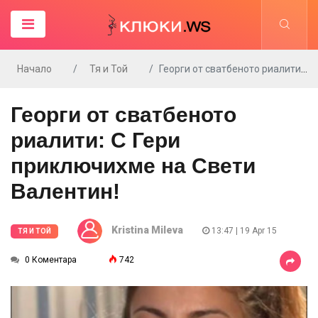
Начало
Тя и Той
Георги от сватбеното риалити: С Гери приключихме на Свети Валентин!
Георги от сватбеното
риалити: С Гери
приключихме на Свети
Валентин!
Kristina Mileva
13:47 | 19 Apr 15
ТЯ И ТОЙ
0 Коментара
742