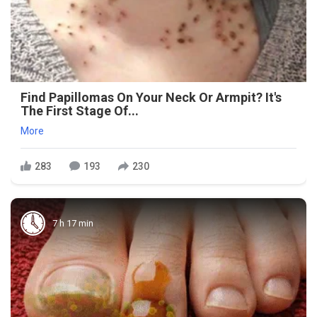
Find Papillomas On Your Neck Or Armpit? It's
The First Stage Of...
More
283
193
230
7 h 17 min