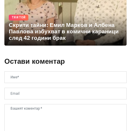
ТЯ И ТОЙ
Скрити тайни: Емил Марков и Албена
Павлова избухват в комични караници
след 42 години брак
Остави коментар