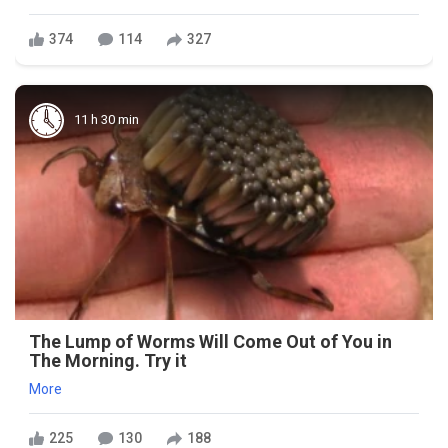
374
114
327
11 h 30 min
The Lump of Worms Will Come Out of You in
The Morning. Try it
More
225
130
188