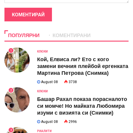
КОМЕНТИРАЙ
ПОПУЛЯРНИ
КОМЕНТИРАНИ
1
КЛЮКИ
Кой, Елвиса ли? Ето с кого
замени вечния плейбой ергенката
Мартина Петрова (Снимка)
August 08
3738
2
КЛЮКИ
Башар Рахал показа порасналото
си момче! Но майката Любомира
изуми с визията си (Снимки)
August 08
2996
3
РИАЛИТИ