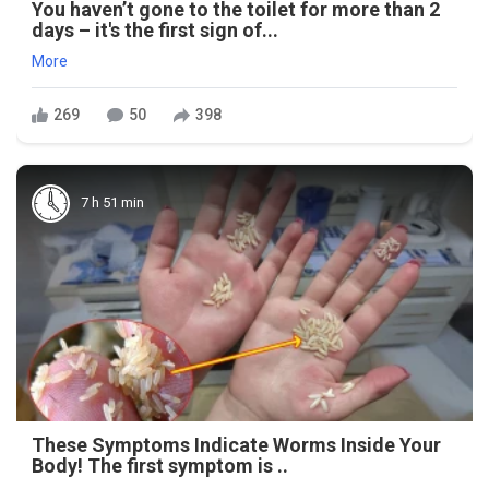
You haven’t gone to the toilet for more than 2
days – it's the first sign of...
More
269
50
398
7 h 51 min
These Symptoms Indicate Worms Inside Your
Body! The first symptom is ..