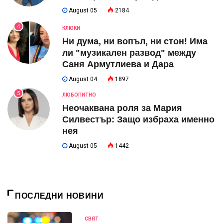
August 05
2184
4
КЛЮКИ
Ни дума, ни вопъл, ни стон! Има
ли "музикален развод" между
Саня Армутлиева и Дара
August 04
1897
5
ЛЮБОПИТНО
Неочаквана роля за Мария
Силвестър: Защо избраха именно
нея
August 05
1442
ПОСЛЕДНИ НОВИНИ
СВЯТ