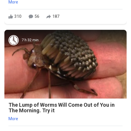
More
310
56
187
7 h 32 min
The Lump of Worms Will Come Out of You in
The Morning. Try it
More