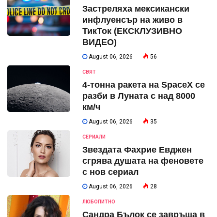
Застреляха мексикански
инфлуенсър на живо в
ТикТок (ЕКСКЛУЗИВНО
ВИДЕО)
August 06, 2026
56
СВЯТ
4-тонна ракета на SpaceX се
разби в Луната с над 8000
км/ч
August 06, 2026
35
СЕРИАЛИ
Звездата Фахрие Евджен
сгрява душата на феновете
с нов сериал
August 06, 2026
28
ЛЮБОПИТНО
Сандра Бълок се завръща в