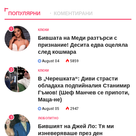
ПОПУЛЯРНИ
КОМЕНТИРАНИ
1
КЛЮКИ
Бившата на Меди разтърси с
признание! Десита едва оцеляла
след кошмара
August 04
5859
2
КЛЮКИ
В „Черешката“: Диви страсти
обладаха подпийналия Станимир
Гъмов! (Шеф Манчев се припоти,
Маца-не)
August 05
2947
3
ЛЮБОПИТНО
Бившият на Джей Ло: Тя ми
изневеряваше през ден