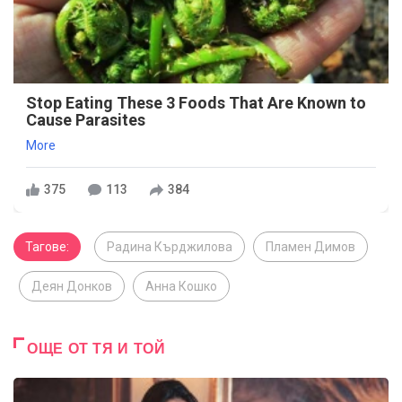
Stop Eating These 3 Foods That Are Known to
Cause Parasites
More
375
113
384
Тагове:
Радина Кърджилова
Пламен Димов
Деян Донков
Анна Кошко
ОЩЕ ОТ ТЯ И ТОЙ