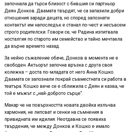
започнала да търси близост с бившия си партньор
Деян Донков. Двамата твърдят, че са запазили добри
отношения заради децата, но според запознати
контактът им напоследък е станал по-чест и несъвсем
строго родителски. Говори се, че Радина изпитвала
носталгия по старото им семейство и тайно мечтаела
да върне времето назад.
За нейно съжаление обаче, Донков в момента не е
свободен. Актьорът започна връзка с друга своя
колежка – доста по-младата от него Анна Кошко.
Двамата се запознали покрай съвместната си работа в
театъра. Кошко вече се е сближила с Деян и казва, че
той е мъжът с „най-доброто сърце“.
Макар че на повърхността новата двойка излъчва
хармония, не липсват и сенки на съмнения в
привидната им идилия. Неотдавна се появиха
твърдения, че между Донков и Кошко е имало