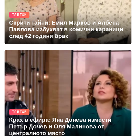
ТЯ И ТОЙ
Скрити тайни: Емил Марков и Албена
Павлова избухват в комични караници
след 42 години брак
ТЯ И ТОЙ
Крах в ефира: Яна Донева измести
Петър Дочев и Оля Малинова от
централното място