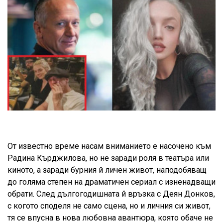
От известно време насам вниманието е насочено към
Радина Кърджилова, но не заради роля в театъра или
киното, а заради бурния й личен живот, наподобяващ
до голяма степен на драматичен сериал с изненадващи
обрати. След дългогодишната й връзка с Деян Донков,
с когото споделя не само сцена, но и личния си живот,
тя се впусна в нова любовна авантюра, която обаче не