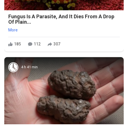
Fungus Is A Parasite, And It Dies From A Drop
Of Plain...
More
185
112
307
4 h 41 min