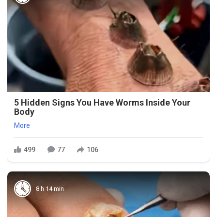
5 Hidden Signs You Have Worms Inside Your
Body
More
499
77
106
8 h 14 min