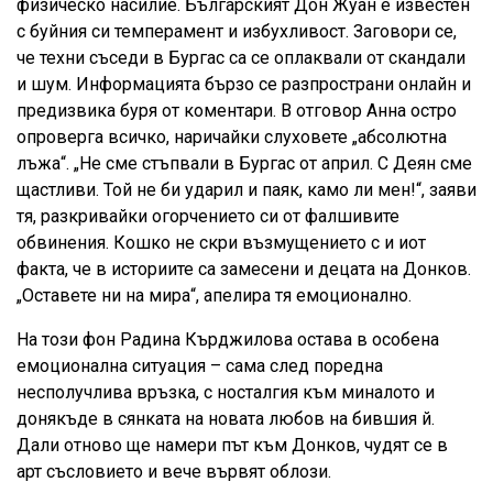
физическо насилие. Българският Дон Жуан е известен
с буйния си темперамент и избухливост. Заговори се,
че техни съседи в Бургас са се оплаквали от скандали
и шум. Информацията бързо се разпространи онлайн и
предизвика буря от коментари. В отговор Анна остро
опроверга всичко, наричайки слуховете „абсолютна
лъжа“. „Не сме стъпвали в Бургас от април. С Деян сме
щастливи. Той не би ударил и паяк, камо ли мен!“, заяви
тя, разкривайки огорчението си от фалшивите
обвинения. Кошко не скри възмущението с и иот
факта, че в историите са замесени и децата на Донков.
„Оставете ни на мира“, апелира тя емоционално.
На този фон Радина Кърджилова остава в особена
емоционална ситуация – сама след поредна
несполучлива връзка, с носталгия към миналото и
донякъде в сянката на новата любов на бившия й.
Дали отново ще намери път към Донков, чудят се в
арт съсловието и вече вървят облози.