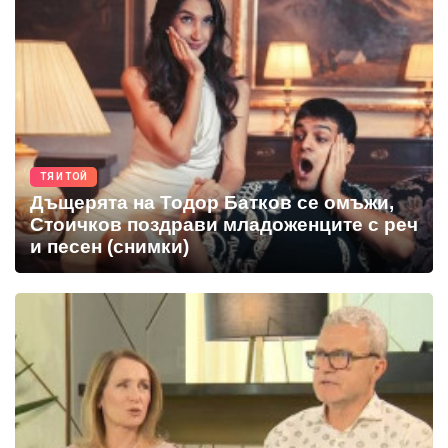
ТЯ И ТОЙ
Дъщерята на Тодор Батков се омъжи,
Стоичков поздрави младоженците с реч
и песен (снимки)