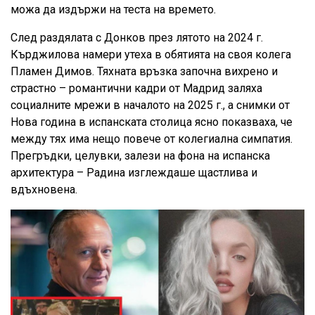
можа да издържи на теста на времето.
След раздялата с Донков през лятото на 2024 г.
Кърджилова намери утеха в обятията на своя колега
Пламен Димов. Тяхната връзка започна вихрено и
страстно – романтични кадри от Мадрид заляха
социалните мрежи в началото на 2025 г., а снимки от
Нова година в испанската столица ясно показваха, че
между тях има нещо повече от колегиална симпатия.
Прегръдки, целувки, залези на фона на испанска
архитектура – Радина изглеждаше щастлива и
вдъхновена.