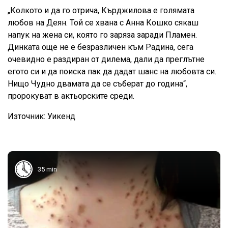
„Колкото и да го отрича, Кърджилова е голямата
любов на Деян. Той се хвана с Анна Кошко сякаш
напук на жена си, която го заряза заради Пламен.
Динката още не е безразличен към Радина, сега
очевидно е раздиран от дилема, дали да преглътне
егото си и да поиска пак да дадат шанс на любовта си.
Нищо Чудно двамата да се съберат до година“,
пророкуват в актьорските среди.
Източник: Уикенд
35 min