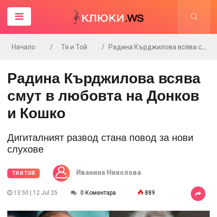
Начало
Тя и Той
Радина Кърджилова всява смут в любовта на Донков и Кошко
Радина Кърджилова всява
смут в любовта на Донков
и Кошко
Дигиталният развод стана повод за нови
слухове
Иванина Николова
ТЯ И ТОЙ
13:50 | 12 Jul 25
0 Коментара
889