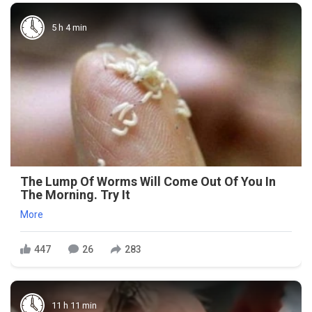
5 h 4 min
The Lump Of Worms Will Come Out Of You In
The Morning. Try It
More
447
26
283
11 h 11 min