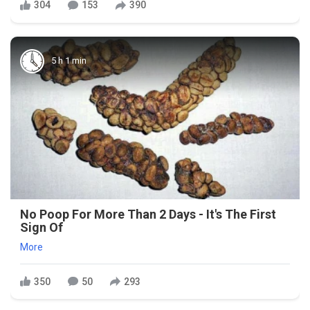
304
153
390
5 h 1 min
No Poop For More Than 2 Days - It's The First
Sign Of
More
350
50
293