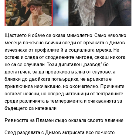
Щастието й обаче се оказа мимолетно. Само няколко
месеца по-късно всички следи от връзката с Димов
изчезнаха от профилите й в социалната мрежа. Не
остана и следа от споделените мигове, сякаш никога
не са се случвали. Този дигитален „развод“ бе
достатъчен, за да провокира вълна от слухове, а
близки до двойката потвърдиха, че връзката е
приключила неочаквано, но окончателно. Причините
остават неясни, но според източници от театралните
среди различията в темперамента и очакванията за
бъдещето са натежали.
Ревността на Пламен също оказала своето влияние.
След раздялата с Димов актрисата все по-често